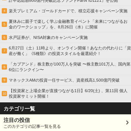
計申込総額800億円突破記念ファンドPart4 ID1121』を公開
楽天プレミアム・ゴールドカードで、積立応援キャンペーン実施
4
夏休みに親子で楽しく学ぶ金融教育イベント「未来につながるお
5
金のワークショップ」を、8月26日（水）に開催
水戸証券が、NISA対象のキャンペーン実施
6
6月27日（土）11時より、オンライン開催！あなたの代わりに「資
7
産が働く」《5種類》の投資スタイルを厳選紹介！
「カブアンド」株主数が100万人を突破 〜株主数101万人、国内第
8
6位にランクイン〜
マネックスAMの投資一任サービス、資産残高1,500億円突破
9
【投資家と上場企業が直接つながる1日】6/20(土) 、第11回 個人
10
投資家サミット開催！
カテゴリ一覧
注目の投信
このカテゴリの記事一覧を見る