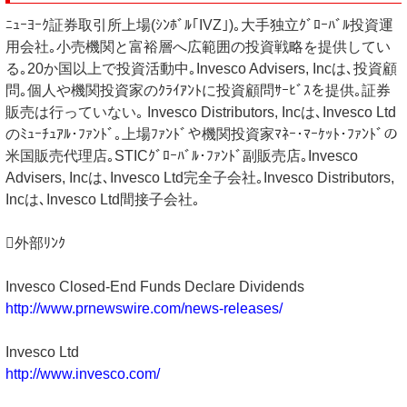
ﾆｭｰﾖｰｸ証券取引所上場(ｼﾝﾎﾞﾙ｢IVZ｣)｡大手独立ｸﾞﾛｰﾊﾞﾙ投資運
用会社｡小売機関と富裕層へ広範囲の投資戦略を提供してい
る｡20か国以上で投資活動中｡Invesco Advisers, Incは､投資顧
問｡個人や機関投資家のｸﾗｲｱﾝﾄに投資顧問ｻｰﾋﾞｽを提供｡証券
販売は行っていない｡ Invesco Distributors, Incは､Invesco Ltd
のﾐｭｰﾁｭｱﾙ･ﾌｧﾝﾄﾞ｡上場ﾌｧﾝﾄﾞや機関投資家ﾏﾈｰ･ﾏｰｹｯﾄ･ﾌｧﾝﾄﾞの
米国販売代理店｡STICｸﾞﾛｰﾊﾞﾙ･ﾌｧﾝﾄﾞ副販売店｡Invesco
Advisers, Incは､Invesco Ltd完全子会社｡Invesco Distributors,
Incは､Invesco Ltd間接子会社｡
外部ﾘﾝｸ
Invesco Closed-End Funds Declare Dividends
http://www.prnewswire.com/news-releases/
Invesco Ltd
http://www.invesco.com/