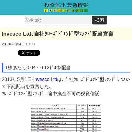
Invesco Ltd､自社ｸﾛｰｽﾞﾄﾞｴﾝﾄﾞ型ﾌｧﾝﾄﾞ配当宣言
2013年5月4日 10:00
1株あたり0.04～0.12ﾄﾞﾙを配当
2013年5月1日-
Invesco Ltd
は､自社ｸﾛｰｽﾞﾄﾞｴﾝﾄﾞ型ﾌｧﾝﾄﾞについ
て下記配当を宣言した｡
ｸﾛｰｽﾞﾄﾞｴﾝﾄﾞ型ﾌｧﾝﾄﾞ...途中換金不可の投資信託