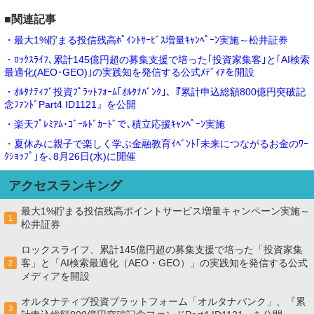
■関連記事
・最大1%貯まる投信残高ﾎﾟｲﾝﾄｻｰﾋﾞｽ増量ｷｬﾝﾍﾟｰﾝ実施～松井証券
・ﾛｯｸｽﾗｲﾌ､累計145億円超の募集支援で培った｢投資家集客｣と｢AI検索
最適化(AEO･GEO)｣の実践知を発信する公式ﾒﾃﾞｨｱを開設
・ｵﾙﾀﾅﾃｨﾌﾞ投資ﾌﾟﾗｯﾄﾌｫｰﾑ｢ｵﾙﾀﾅﾊﾞﾝｸ｣､『累計申込総額800億円突破記
念ﾌｧﾝﾄﾞPart4 ID1121』を公開
・楽天ﾌﾟﾚﾐｱﾑ･ｺﾞｰﾙﾄﾞｶｰﾄﾞで､積立応援ｷｬﾝﾍﾟｰﾝ実施
・夏休みに親子で楽しく学ぶ金融教育ｲﾍﾞﾝﾄ｢未来につながるお金のﾜｰ
ｸｼｮｯﾌﾟ｣を､8月26日(水)に開催
アクセスランキング
最大1%貯まる投信残高ポイントサービス増量キャンペーン実施～
1
松井証券
ロックスライフ、累計145億円超の募集支援で培った「投資家集
客」と「AI検索最適化（AEO・GEO）」の実践知を発信する公式
2
メディアを開設
オルタナティブ投資プラットフォーム「オルタナバンク」、『累
3