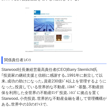
関係責任者ｺﾒﾝﾄ
Starwood社長兼経営最高責任者(CEO)Barry Sternlicht氏
｢投資家の継続支援と信頼に感謝する｡1991年に創立して以
来､成功の助けになった｡資産230億ﾄﾞﾙ以上を管理するように
なった｡投資している世界的な不動産､ｴﾈﾙｷﾞｰ基盤､不動産担
保を利用した全世界の不動産ﾛﾝｸﾞ投資､ｼｶｺﾞに拠点を置く
Starwood､小売投資､世界的な不動産金融を通して管理機構が
ある｡世界中の10のｵﾌｨｽで､