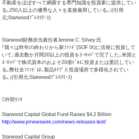
不動産をほぼすべて網羅する専門知識を投資家に提供してい
る｡250人以上の優秀な人々を直接雇用している｡｣(引用
元;Starwoodﾌﾟﾚｽﾘﾘｰｽ)
Starwood財務担当責任者Jerome C. Silvey 氏
｢我々は昨年の終わりから新ﾌｧﾝﾄﾞ(SOF IX)に活発に投資して
いて､過去数か月間20以上の投資をﾖｰﾛｯﾊﾟで完了した｡米国と
ﾖｰﾛｯﾊﾟで株式資本のおよそ20億ﾄﾞﾙに投資または委託してい
る｡弊社全ﾌｧﾝﾄﾞは､製品ﾀｲﾌﾟと投資場所で多様化されてい
る｡｣(引用元;Starwoodﾌﾟﾚｽﾘﾘｰｽ)
外部ﾘﾝｸ
Starwood Capital Global Fund Raises $4.2 Billion
http://www.prnewswire.com/news-releases-test/
Starwood Capital Group