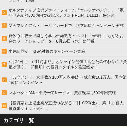
オルタナティブ投資プラットフォーム「オルタナバンク」、『累
3
計申込総額800億円突破記念ファンドPart4 ID1121』を公開
楽天プレミアム・ゴールドカードで、積立応援キャンペーン実施
4
夏休みに親子で楽しく学ぶ金融教育イベント「未来につながるお
5
金のワークショップ」を、8月26日（水）に開催
水戸証券が、NISA対象のキャンペーン実施
6
6月27日（土）11時より、オンライン開催！あなたの代わりに「資
7
産が働く」《5種類》の投資スタイルを厳選紹介！
「カブアンド」株主数が100万人を突破 〜株主数101万人、国内第
8
6位にランクイン〜
マネックスAMの投資一任サービス、資産残高1,500億円突破
9
【投資家と上場企業が直接つながる1日】6/20(土) 、第11回 個人
10
投資家サミット開催！
カテゴリ一覧