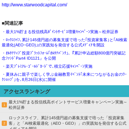
http://www.starwoodcapital.com/
■関連記事
・最大1%貯まる投信残高ﾎﾟｲﾝﾄｻｰﾋﾞｽ増量ｷｬﾝﾍﾟｰﾝ実施～松井証券
・ﾛｯｸｽﾗｲﾌ､累計145億円超の募集支援で培った｢投資家集客｣と｢AI検索
最適化(AEO･GEO)｣の実践知を発信する公式ﾒﾃﾞｨｱを開設
・ｵﾙﾀﾅﾃｨﾌﾞ投資ﾌﾟﾗｯﾄﾌｫｰﾑ｢ｵﾙﾀﾅﾊﾞﾝｸ｣､『累計申込総額800億円突破記
念ﾌｧﾝﾄﾞPart4 ID1121』を公開
・楽天ﾌﾟﾚﾐｱﾑ･ｺﾞｰﾙﾄﾞｶｰﾄﾞで､積立応援ｷｬﾝﾍﾟｰﾝ実施
・夏休みに親子で楽しく学ぶ金融教育ｲﾍﾞﾝﾄ｢未来につながるお金のﾜｰ
ｸｼｮｯﾌﾟ｣を､8月26日(水)に開催
アクセスランキング
最大1%貯まる投信残高ポイントサービス増量キャンペーン実施～
1
松井証券
ロックスライフ、累計145億円超の募集支援で培った「投資家集
客」と「AI検索最適化（AEO・GEO）」の実践知を発信する公式
2
メディアを開設