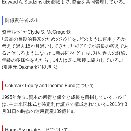
Edward A. Studzinski氏退職まで､資金を共同管理している｡
関係責任者ｺﾒﾝﾄ
資産ﾏﾈｰｼﾞｬｰClyde S. McGregor氏
｢最高の長期的将来のためのﾌｧﾝﾄﾞを､どのように運用するか
考えて過去15か月過ごしてきた｡ﾁｰﾑｱﾌﾟﾛｰﾁが最良の答えであ
ると信じるようになった｡新共同ﾏﾈｰｼﾞｬｰは､ｽｷﾙ､過去の経験､
年齢の多様性をもたらす｡4人は既に密接に協力している｡｣
(引用元;Oakmarkﾌﾟﾚｽﾘﾘｰｽ)
Oakmark Equity and Income Fundについて
1995年創立｡資本の所得と保全と成長を目指している｡ﾌｧﾝﾄﾞ
は､主に米国株式と確定利付証券で構成されている｡2013年3
月31日の時点の運用資産189億ﾄﾞﾙ｡
Harris Associates L.Pについて