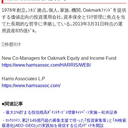
1976年創立｡ｼｶｺﾞ拠点｡個人､家族､機関､Oakmarkﾌｧﾝﾄﾞを提供
する価値志向の投資運用会社｡資本保全とﾘｽｸ管理に焦点を当
てた長期的な哲学に準拠している｡2013年3月31日時点の運
用資産835億ﾄﾞﾙ｡
外部ﾘﾝｸ
New Co-Managers for Oakmark Equity and Income Fund
https://www.harrisassoc.com/HARRIS/WEB/
Harris Associates L.P
https://www.harrisassoc.com/
■関連記事
・最大1%貯まる投信残高ﾎﾟｲﾝﾄｻｰﾋﾞｽ増量ｷｬﾝﾍﾟｰﾝ実施～松井証券
・ﾛｯｸｽﾗｲﾌ､累計145億円超の募集支援で培った｢投資家集客｣と｢AI検索
最適化(AEO･GEO)｣の実践知を発信する公式ﾒﾃﾞｨｱを開設