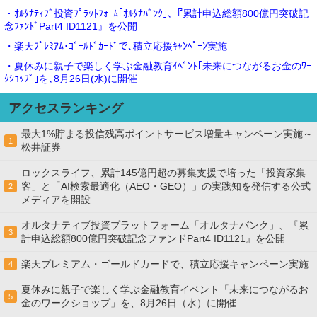
・ｵﾙﾀﾅﾃｨﾌﾞ投資ﾌﾟﾗｯﾄﾌｫｰﾑ｢ｵﾙﾀﾅﾊﾞﾝｸ｣､『累計申込総額800億円突破記
念ﾌｧﾝﾄﾞPart4 ID1121』を公開
・楽天ﾌﾟﾚﾐｱﾑ･ｺﾞｰﾙﾄﾞｶｰﾄﾞで､積立応援ｷｬﾝﾍﾟｰﾝ実施
・夏休みに親子で楽しく学ぶ金融教育ｲﾍﾞﾝﾄ｢未来につながるお金のﾜｰ
ｸｼｮｯﾌﾟ｣を､8月26日(水)に開催
アクセスランキング
最大1%貯まる投信残高ポイントサービス増量キャンペーン実施～
1
松井証券
ロックスライフ、累計145億円超の募集支援で培った「投資家集
客」と「AI検索最適化（AEO・GEO）」の実践知を発信する公式
2
メディアを開設
オルタナティブ投資プラットフォーム「オルタナバンク」、『累
3
計申込総額800億円突破記念ファンドPart4 ID1121』を公開
楽天プレミアム・ゴールドカードで、積立応援キャンペーン実施
4
夏休みに親子で楽しく学ぶ金融教育イベント「未来につながるお
5
金のワークショップ」を、8月26日（水）に開催