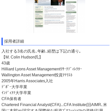
採用者詳細
入社する3名の氏名､年齢､経歴は下記の通り｡
【M. Colin Hudson氏】
43歳
Hilliard Lyons Asset Managementﾘｻｰﾁﾃﾞｨﾚｸﾀｰ
Wallington Asset Management投資ｱﾅﾘｽﾄ
2005年Harris Associates入社
ﾃﾞﾎﾟｰ大学卒業
ｲﾝﾃﾞｨｱﾅ大学卒業
CFA保有者
Chartered Financial Analyst(CFA)...CFA Institute(旧AIMR､米
国に本部)が認定する国際的な投資ﾌﾟﾛﾌｪｯｼｮﾅﾙの資格(引用