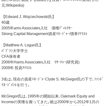
元;Wikipedia)
【Edward J. Wojciechowski氏】
40歳
2005年arris Associates入社 債権ﾃﾞｨﾚｸﾀｰ
Strong Capital Management資産ﾏﾈｰｼﾞｬｰ/債券ｱﾅﾘｽﾄ
【Matthew A. Logan氏】
ﾊﾞﾌﾞｿﾝ大学学士
CFA保有者
2006年Harris Associates入社 ﾘｻｰﾁｬｰ(研究員)
2009年 投資ｱﾅﾘｽﾄ
3名は､現在の資産ﾏﾈｰｼﾞｬｰClyde S. McGregor氏の下で､ﾌｧﾝﾄﾞ
ﾏﾈｰｼﾞﾒﾝﾄを行う｡
McGregor氏は､1995年の開始以来､Oakmark Equity and
Incomeの実権を握ってきた｡彼は2000年から2012年1月の