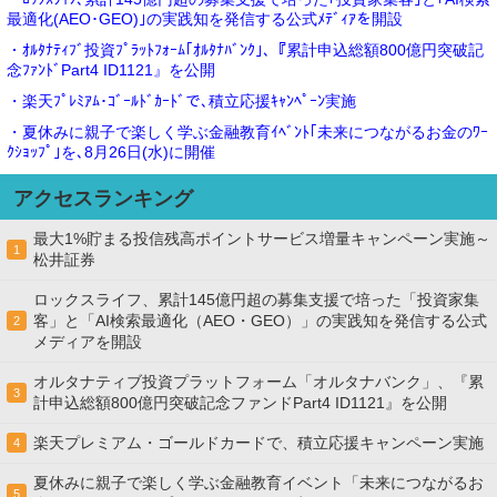
最適化(AEO･GEO)｣の実践知を発信する公式ﾒﾃﾞｨｱを開設
・ｵﾙﾀﾅﾃｨﾌﾞ投資ﾌﾟﾗｯﾄﾌｫｰﾑ｢ｵﾙﾀﾅﾊﾞﾝｸ｣､『累計申込総額800億円突破記
念ﾌｧﾝﾄﾞPart4 ID1121』を公開
・楽天ﾌﾟﾚﾐｱﾑ･ｺﾞｰﾙﾄﾞｶｰﾄﾞで､積立応援ｷｬﾝﾍﾟｰﾝ実施
・夏休みに親子で楽しく学ぶ金融教育ｲﾍﾞﾝﾄ｢未来につながるお金のﾜｰ
ｸｼｮｯﾌﾟ｣を､8月26日(水)に開催
アクセスランキング
最大1%貯まる投信残高ポイントサービス増量キャンペーン実施～
1
松井証券
ロックスライフ、累計145億円超の募集支援で培った「投資家集
客」と「AI検索最適化（AEO・GEO）」の実践知を発信する公式
2
メディアを開設
オルタナティブ投資プラットフォーム「オルタナバンク」、『累
3
計申込総額800億円突破記念ファンドPart4 ID1121』を公開
楽天プレミアム・ゴールドカードで、積立応援キャンペーン実施
4
夏休みに親子で楽しく学ぶ金融教育イベント「未来につながるお
5