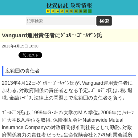
Vanguard運用責任者にｼﾞｪﾘｰ･ｺﾞｰﾙﾃﾞﾝ氏
2013年4月15日 16:30
広範囲の責任者
2013年4月12日-ｼﾞｪﾘｰ･ｺﾞｰﾙﾃﾞﾝ氏が､Vanguard運用責任者に
加わる｡対政府関係の責任者となる予定｡ｺﾞｰﾙﾃﾞﾝ氏は､税､退
職､金融ｻｰﾋﾞｽ､法律上の問題まで広範囲の責任者を負う｡
ｺﾞｰﾙﾃﾞﾝ氏は､1999年G･ﾒｰｿﾝ大学のM.A.学位｡2006年にﾘｯﾁﾓﾝ
ﾄﾞ大学B.A.学位を取得｡保険相互会社Nationwide Mutual
Insurance Companyの対政府関係准副社長として勤務｡対政
府関係努力の責任者だった｡生命保険会社とｱﾒﾘｶ商業会議所