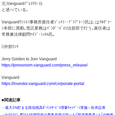
元;Vanguardﾌﾟﾚｽﾘﾘｰｽ)
と述べている｡
Vanguardﾜｼﾝﾄﾝ事務所責任者ｼﾞｪｲﾐｰ･ﾃﾞﾗﾌﾟﾚｰﾝ氏は､はﾏﾙｳﾞｧｰ
ﾝ本部に異動｡受託業務はﾊﾞﾝｶﾞｰﾄﾞの法規部で行う｡責任者は
常務兼法律顧問ﾊｲｼﾞ･ｼｭﾀﾑ氏｡
外部ﾘﾝｸ
Jerry Golden to Join Vanguard
https://pressroom.vanguard.com/press_release/
Vanguard
https://investor.vanguard.com/corporate-portal
■関連記事
・最大1%貯まる投信残高ﾎﾟｲﾝﾄｻｰﾋﾞｽ増量ｷｬﾝﾍﾟｰﾝ実施～松井証券
・ﾛｯｸｽﾗｲﾌ､累計145億円超の募集支援で培った｢投資家集客｣と｢AI検索