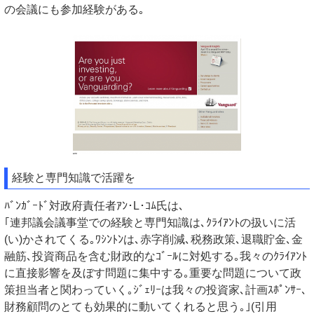
の会議にも参加経験がある｡
経験と専門知識で活躍を
ﾊﾞﾝｶﾞｰﾄﾞ対政府責任者ｱﾝ･L･ｺﾑ氏は､
｢連邦議会議事堂での経験と専門知識は､ｸﾗｲｱﾝﾄの扱いに活
(い)かされてくる｡ﾜｼﾝﾄﾝは､赤字削減､税務政策､退職貯金､金
融筋､投資商品を含む財政的なｺﾞｰﾙに対処する｡我々のｸﾗｲｱﾝﾄ
に直接影響を及ぼす問題に集中する｡重要な問題について政
策担当者と関わっていく｡ｼﾞｪﾘｰは我々の投資家､計画ｽﾎﾟﾝｻｰ､
財務顧問のとても効果的に動いてくれると思う｡｣(引用