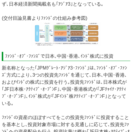
ず､日本経済新聞掲載名も｢ｱｼﾞｱ3｣となっている｡
(交付目論見書よりﾌｧﾝﾄﾞの仕組み参考図)
ﾌｧﾝﾄﾞ･ｵﾌﾞ･ﾌｧﾝｽﾞで日本､中国･香港､ｲﾝﾄﾞ株式に投資
新名称となった｢JPMｸﾞﾚｰﾄ･ｱｼﾞｱ3･ﾌｧﾝﾄﾞ｣は､ﾌｧﾝﾄﾞ･ｵﾌﾞ･ﾌｧﾝ
ｽﾞ方式により､3つの投資先ﾌｧﾝﾄﾞを通じて､日本､中国･香港､
およびｲﾝﾄﾞの株式に投資を行う｡投資先ﾌｧﾝﾄﾞは､日本株式が
｢JF日本株･ｱｸﾃｨﾌﾞ･ｵｰﾌﾟﾝF｣､中国･香港株式が｢JFﾁｬｲﾅ･ｱｸﾃｨ
ﾌﾞ･ｵｰﾌﾟﾝF｣､ｲﾝﾄﾞ株式が｢JFｲﾝﾄﾞ株ｱｸﾃｨﾌﾞ･ｵｰﾌﾟﾝF｣となって
いる｡
ﾌｧﾝﾄﾞの資産のほぼすべてをこの投資先ﾌｧﾝﾄﾞに投資すること
を基本とし､投資対象市場に対する見通しに応じて､投資先ﾌｧ
ﾝﾄﾞへの資産配分を行う｡投資比率は概ね｢JF日本株･ｱｸﾃｨﾌﾞ･ｵ