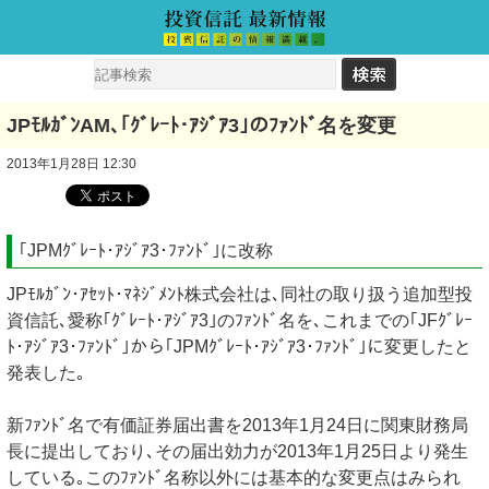
JPﾓﾙｶﾞﾝAM､｢ｸﾞﾚｰﾄ･ｱｼﾞｱ3｣のﾌｧﾝﾄﾞ名を変更
2013年1月28日 12:30
｢JPMｸﾞﾚｰﾄ･ｱｼﾞｱ3･ﾌｧﾝﾄﾞ｣に改称
JPﾓﾙｶﾞﾝ･ｱｾｯﾄ･ﾏﾈｼﾞﾒﾝﾄ株式会社は､同社の取り扱う追加型投
資信託､愛称｢ｸﾞﾚｰﾄ･ｱｼﾞｱ3｣のﾌｧﾝﾄﾞ名を､これまでの｢JFｸﾞﾚｰ
ﾄ･ｱｼﾞｱ3･ﾌｧﾝﾄﾞ｣から｢JPMｸﾞﾚｰﾄ･ｱｼﾞｱ3･ﾌｧﾝﾄﾞ｣に変更したと
発表した｡
新ﾌｧﾝﾄﾞ名で有価証券届出書を2013年1月24日に関東財務局
長に提出しており､その届出効力が2013年1月25日より発生
している｡このﾌｧﾝﾄﾞ名称以外には基本的な変更点はみられ