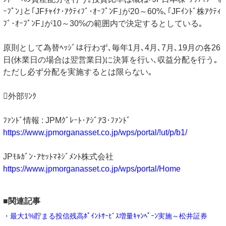
ｰﾌﾟﾝ｣と｢JFﾁｬｲﾅ･ｱｸﾃｨﾌﾞ･ｵｰﾌﾟﾝF｣が20～60%､｢JFｲﾝﾄﾞ株ｱｸﾃｨ
ﾌﾞ･ｵｰﾌﾟﾝF｣が10～30%の範囲内で決定するとしている｡
原則として為替ﾍｯｼﾞは行わず､毎年1月､4月､7月､19月の各26
日(休業日の場合は翌営業日)に決算を行い､収益分配を行う｡
ただし必ず分配を実施するとは限らない｡
外部ﾘﾝｸ
ﾌｧﾝﾄﾞ情報 : JPMｸﾞﾚｰﾄ･ｱｼﾞｱ3･ﾌｧﾝﾄﾞ
https://www.jpmorganasset.co.jp/wps/portal/!ut/p/b1/
JPﾓﾙｶﾞﾝ･ｱｾｯﾄﾏﾈｼﾞﾒﾝﾄ株式会社
https://www.jpmorganasset.co.jp/wps/portal/Home
■関連記事
・最大1%貯まる投信残高ﾎﾟｲﾝﾄｻｰﾋﾞｽ増量ｷｬﾝﾍﾟｰﾝ実施～松井証券