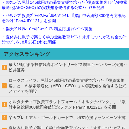
・ﾛｯｸｽﾗｲﾌ､累計145億円超の募集支援で培った｢投資家集客｣と｢AI検索
最適化(AEO･GEO)｣の実践知を発信する公式ﾒﾃﾞｨｱを開設
・ｵﾙﾀﾅﾃｨﾌﾞ投資ﾌﾟﾗｯﾄﾌｫｰﾑ｢ｵﾙﾀﾅﾊﾞﾝｸ｣､『累計申込総額800億円突破記
念ﾌｧﾝﾄﾞPart4 ID1121』を公開
・楽天ﾌﾟﾚﾐｱﾑ･ｺﾞｰﾙﾄﾞｶｰﾄﾞで､積立応援ｷｬﾝﾍﾟｰﾝ実施
・夏休みに親子で楽しく学ぶ金融教育ｲﾍﾞﾝﾄ｢未来につながるお金のﾜｰ
ｸｼｮｯﾌﾟ｣を､8月26日(水)に開催
アクセスランキング
最大1%貯まる投信残高ポイントサービス増量キャンペーン実施～
1
松井証券
ロックスライフ、累計145億円超の募集支援で培った「投資家集
客」と「AI検索最適化（AEO・GEO）」の実践知を発信する公式
2
メディアを開設
オルタナティブ投資プラットフォーム「オルタナバンク」、『累
3
計申込総額800億円突破記念ファンドPart4 ID1121』を公開
楽天プレミアム・ゴールドカードで、積立応援キャンペーン実施
4
夏休みに親子で楽しく学ぶ金融教育イベント「未来につながるお