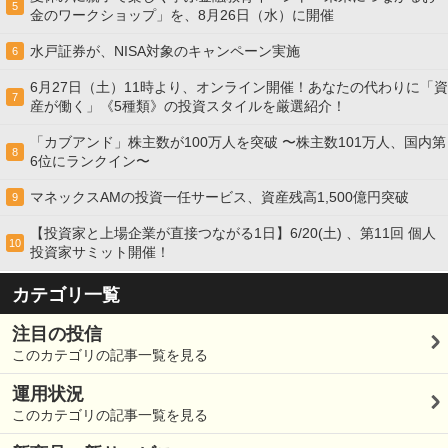
5
金のワークショップ」を、8月26日（水）に開催
水戸証券が、NISA対象のキャンペーン実施
6
6月27日（土）11時より、オンライン開催！あなたの代わりに「資
7
産が働く」《5種類》の投資スタイルを厳選紹介！
「カブアンド」株主数が100万人を突破 〜株主数101万人、国内第
8
6位にランクイン〜
マネックスAMの投資一任サービス、資産残高1,500億円突破
9
【投資家と上場企業が直接つながる1日】6/20(土) 、第11回 個人
10
投資家サミット開催！
カテゴリ一覧
注目の投信
このカテゴリの記事一覧を見る
運用状況
このカテゴリの記事一覧を見る