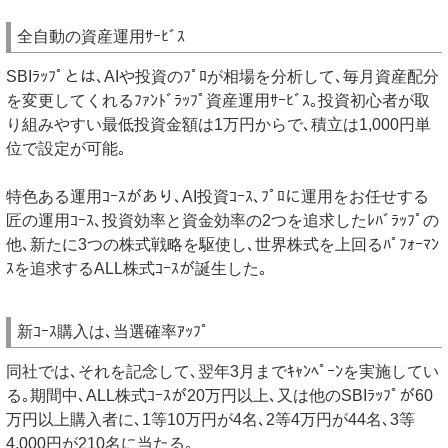
全自動の資産運用ｻｰﾋﾞｽ
SBIﾗｯﾌﾟとは､AIや投資のﾌﾟﾛが相場を分析して､毎月資産配分
を変更してくれるﾌｧﾝﾄﾞﾗｯﾌﾟ資産運用ｻｰﾋﾞｽ｡投資初心者が取
り組みやすい最低投資金額は1万円からで､積立は1,000円単
位で設定が可能｡
特色ある運用ｺｰｽがあり､AI投資ｺｰｽ､ﾌﾟﾛに運用をお任せする
匠の運用ｺｰｽ､投資効率と資金効率の2つを追求したﾚﾊﾞﾗｯﾌﾟの
他､新たに3つの株式戦略を駆使し､世界株式を上回るﾊﾟﾌｫｰﾏﾝ
ｽを追求するALL株式ｺｰｽが誕生した｡
新ｺｰｽ購入は､当選確率ｱｯﾌﾟ
同社では､それを記念して､翌年3月までｷｬﾝﾍﾟｰﾝを実施してい
る｡期間中､ALL株式ｺｰｽが20万円以上､又は他のSBIﾗｯﾌﾟが60
万円以上購入者に､1等10万円が4名､2等4万円が44名､3等
4,000円が210名に当たる｡