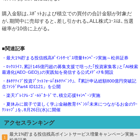
購入金額は､ｽﾎﾟｯﾄおよび積立での買付の合計金額が対象だ
が､期間中に売却すると､差し引かれる｡ALL株式ｺｰｽは､当選
確率が10倍に上がる｡
■関連記事
・最大1%貯まる投信残高ﾎﾟｲﾝﾄｻｰﾋﾞｽ増量ｷｬﾝﾍﾟｰﾝ実施～松井証券
・ﾛｯｸｽﾗｲﾌ､累計145億円超の募集支援で培った｢投資家集客｣と｢AI検索
最適化(AEO･GEO)｣の実践知を発信する公式ﾒﾃﾞｨｱを開設
・ｵﾙﾀﾅﾃｨﾌﾞ投資ﾌﾟﾗｯﾄﾌｫｰﾑ｢ｵﾙﾀﾅﾊﾞﾝｸ｣､『累計申込総額800億円突破記
念ﾌｧﾝﾄﾞPart4 ID1121』を公開
・楽天ﾌﾟﾚﾐｱﾑ･ｺﾞｰﾙﾄﾞｶｰﾄﾞで､積立応援ｷｬﾝﾍﾟｰﾝ実施
・夏休みに親子で楽しく学ぶ金融教育ｲﾍﾞﾝﾄ｢未来につながるお金のﾜｰ
ｸｼｮｯﾌﾟ｣を､8月26日(水)に開催
アクセスランキング
最大1%貯まる投信残高ポイントサービス増量キャンペーン実施～
1