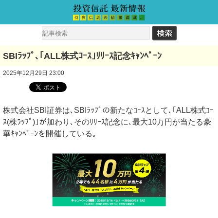
SBIﾗｯﾌﾟ､｢ALL株式ｺｰｽ｣ﾘﾘｰｽ記念ｷｬﾝﾍﾟｰﾝ
2025年12月29日 23:00
株式会社SBI証券は､SBIﾗｯﾌﾟの新たなｺｰｽとして､｢ALL株式ｺｰ
ｽ(株ﾗｯﾌﾟ)｣が加わり､そのﾘﾘｰｽ記念に､最大10万円が当たる豪
華ｷｬﾝﾍﾟｰﾝを開催している｡