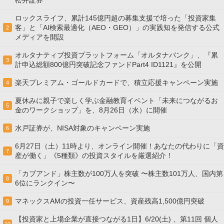
松井証券
ロックスライフ、累計145億円超の募集支援で培った「投資家集
客」と「AI検索最適化（AEO・GEO）」の実践知を発信する公式
2
メディアを開設
オルタナティブ投資プラットフォーム「オルタナバンク」、『累
3
計申込総額800億円突破記念ファンドPart4 ID1121』を公開
楽天プレミアム・ゴールドカードで、積立応援キャンペーン実施
4
夏休みに親子で楽しく学ぶ金融教育イベント「未来につながるお
5
金のワークショップ」を、8月26日（水）に開催
水戸証券が、NISA対象のキャンペーン実施
6
6月27日（土）11時より、オンライン開催！あなたの代わりに「資
7
産が働く」《5種類》の投資スタイルを厳選紹介！
「カブアンド」株主数が100万人を突破 〜株主数101万人、国内第
8
6位にランクイン〜
マネックスAMの投資一任サービス、資産残高1,500億円突破
9
【投資家と上場企業が直接つながる1日】6/20(土) 、第11回 個人