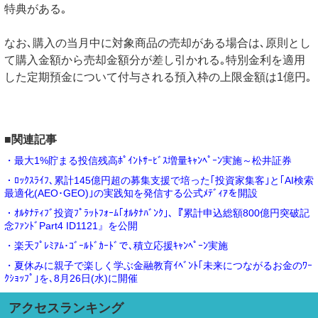
特典がある｡
なお､購入の当月中に対象商品の売却がある場合は､原則とし
て購入金額から売却金額分が差し引かれる｡特別金利を適用
した定期預金について付与される預入枠の上限金額は1億円｡
■関連記事
・最大1%貯まる投信残高ﾎﾟｲﾝﾄｻｰﾋﾞｽ増量ｷｬﾝﾍﾟｰﾝ実施～松井証券
・ﾛｯｸｽﾗｲﾌ､累計145億円超の募集支援で培った｢投資家集客｣と｢AI検索
最適化(AEO･GEO)｣の実践知を発信する公式ﾒﾃﾞｨｱを開設
・ｵﾙﾀﾅﾃｨﾌﾞ投資ﾌﾟﾗｯﾄﾌｫｰﾑ｢ｵﾙﾀﾅﾊﾞﾝｸ｣､『累計申込総額800億円突破記
念ﾌｧﾝﾄﾞPart4 ID1121』を公開
・楽天ﾌﾟﾚﾐｱﾑ･ｺﾞｰﾙﾄﾞｶｰﾄﾞで､積立応援ｷｬﾝﾍﾟｰﾝ実施
・夏休みに親子で楽しく学ぶ金融教育ｲﾍﾞﾝﾄ｢未来につながるお金のﾜｰ
ｸｼｮｯﾌﾟ｣を､8月26日(水)に開催
アクセスランキング