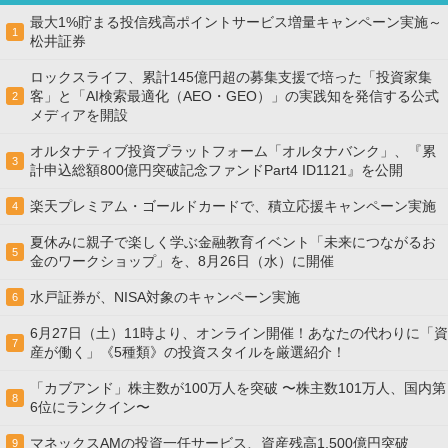
最大1%貯まる投信残高ポイントサービス増量キャンペーン実施～
1
松井証券
ロックスライフ、累計145億円超の募集支援で培った「投資家集
客」と「AI検索最適化（AEO・GEO）」の実践知を発信する公式
2
メディアを開設
オルタナティブ投資プラットフォーム「オルタナバンク」、『累
3
計申込総額800億円突破記念ファンドPart4 ID1121』を公開
楽天プレミアム・ゴールドカードで、積立応援キャンペーン実施
4
夏休みに親子で楽しく学ぶ金融教育イベント「未来につながるお
5
金のワークショップ」を、8月26日（水）に開催
水戸証券が、NISA対象のキャンペーン実施
6
6月27日（土）11時より、オンライン開催！あなたの代わりに「資
7
産が働く」《5種類》の投資スタイルを厳選紹介！
「カブアンド」株主数が100万人を突破 〜株主数101万人、国内第
8
6位にランクイン〜
マネックスAMの投資一任サービス、資産残高1,500億円突破
9