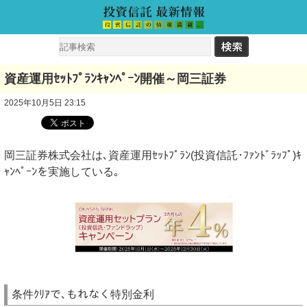
資産運用ｾｯﾄﾌﾟﾗﾝｷｬﾝﾍﾟｰﾝ開催～岡三証券
2025年10月5日 23:15
岡三証券株式会社は､資産運用ｾｯﾄﾌﾟﾗﾝ(投資信託･ﾌｧﾝﾄﾞﾗｯﾌﾟ)ｷ
ｬﾝﾍﾟｰﾝを実施している｡
条件ｸﾘｱで､もれなく特別金利