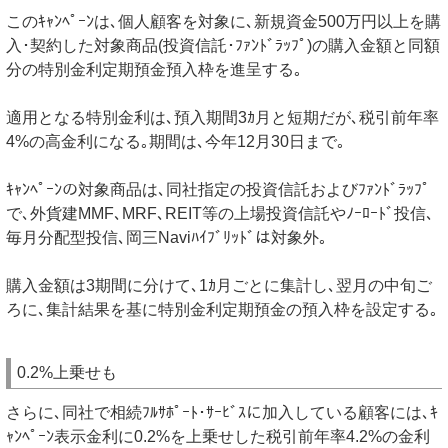
このｷｬﾝﾍﾟｰﾝは､個人顧客を対象に､新規資金500万円以上を購
入･契約した対象商品(投資信託･ﾌｧﾝﾄﾞﾗｯﾌﾟ)の購入金額と同額
分の特別金利定期預金預入枠を進呈する｡
適用となる特別金利は､預入期間3ｶ月と短期だが､税引前年率
4%の高金利になる｡期間は､今年12月30日まで｡
ｷｬﾝﾍﾟｰﾝの対象商品は､同社指定の投資信託およびﾌｧﾝﾄﾞﾗｯﾌﾟ
で､外貨建MMF､MRF､REIT等の上場投資信託やﾉｰﾛｰﾄﾞ投信､
毎月分配型投信､岡三Naviﾊｲﾌﾞﾘｯﾄﾞは対象外｡
購入金額は3期間に分けて､1ｶ月ごとに集計し､翌月の中旬ご
ろに､集計結果を基に特別金利定期預金の預入枠を設定する｡
0.2%上乗せも
さらに､同社で相続ﾌﾙｻﾎﾟｰﾄ･ｻｰﾋﾞｽに加入している顧客には､ｷ
ｬﾝﾍﾟｰﾝ表示金利に0.2%を上乗せした税引前年率4.2%の金利