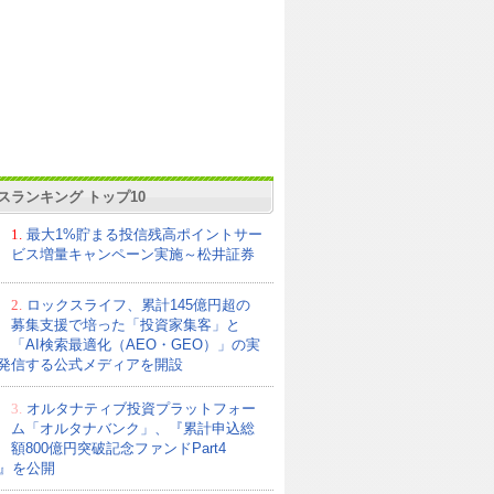
スランキング トップ10
1.
最大1%貯まる投信残高ポイントサー
ビス増量キャンペーン実施～松井証券
2.
ロックスライフ、累計145億円超の
募集支援で培った「投資家集客」と
「AI検索最適化（AEO・GEO）」の実
発信する公式メディアを開設
3.
オルタナティブ投資プラットフォー
ム「オルタナバンク」、『累計申込総
額800億円突破記念ファンドPart4
21』を公開