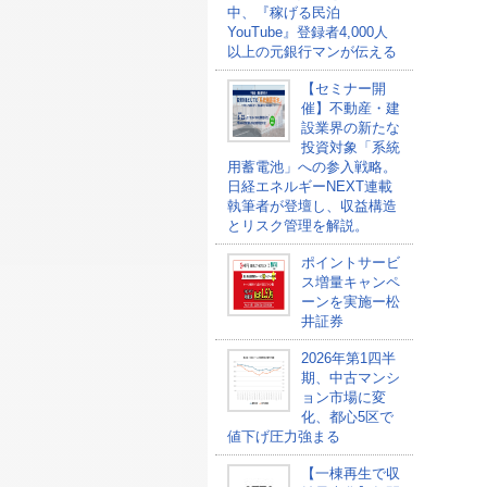
中、『稼げる民泊
YouTube』登録者4,000人
以上の元銀行マンが伝える
【セミナー開
催】不動産・建
設業界の新たな
投資対象「系統
用蓄電池」への参入戦略。
日経エネルギーNEXT連載
執筆者が登壇し、収益構造
とリスク管理を解説。
ポイントサービ
ス増量キャンペ
ーンを実施ー松
井証券
2026年第1四半
期、中古マンシ
ョン市場に変
化、都心5区で
値下げ圧力強まる
【一棟再生で収