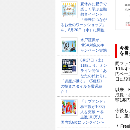
夏休みに親子で
楽しく学ぶ金融
教育イベント
「未来につなが
るお金のワークショップ」
を、8月26日（水）に開催
水戸証券が、
NISA対象のキ
今後
ャンペーン実施
を目
6月27日（土）
同ファ
11時より、オン
10％
ライン開催！あ
円ベー
なたの代わりに
日に設
「資産が働く」《5種類》
の投資スタイルを厳選紹
以来、
介！
成長・
額1兆
「カブアンド」
株主数が100万
今後も
人を突破 〜株
し、運
主数101万人、
国内第6位にランクイン〜
＊iFr