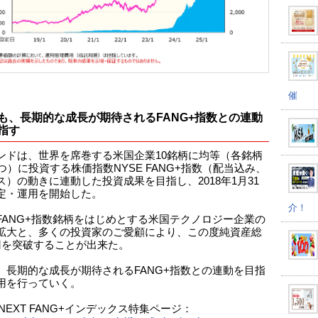
催
も、長期的な成長が期待されるFANG+指数との連動
指す
ンドは、世界を席巻する米国企業10銘柄に均等（各銘柄
ずつ）に投資する株価指数NYSE FANG+指数（配当込み、
ス）の動きに連動した投資成果を目指し、2018年1月31
定・運用を開始した。
介！
FANG+指数銘柄をはじめとする米国テクノロジー企業の
拡大と、多くの投資家のご愛顧により、この度純資産総
円を突破することが出来た。
、長期的な成長が期待されるFANG+指数との連動を目指
用を行っていく。
eeNEXT FANG+インデックス特集ページ：