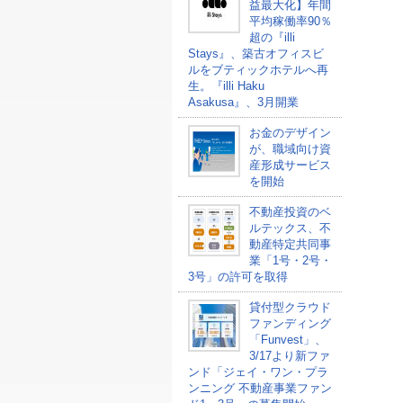
益最大化】年間
平均稼働率90％
超の『illi
Stays』、築古オフィスビ
ルをブティックホテルへ再
生。『illi Haku
Asakusa』、3月開業
お金のデザイン
が、職域向け資
産形成サービス
を開始
不動産投資のベ
ルテックス、不
動産特定共同事
業「1号・2号・
3号」の許可を取得
貸付型クラウド
ファンディング
「Funvest」、
3/17より新ファ
ンド「ジェイ・ワン・プラ
ンニング 不動産事業ファン