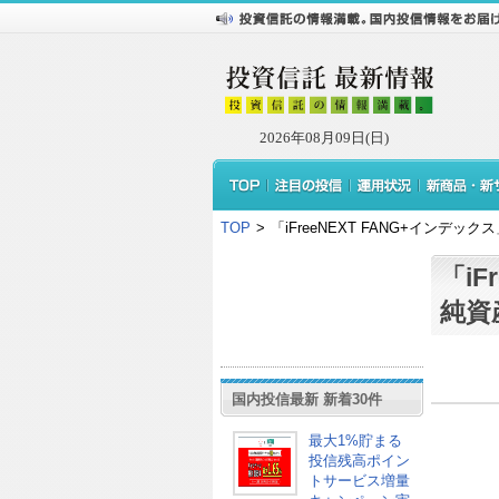
2026年08月09日(日)
TOP
>
「iFreeNEXT FANG+インデ
「iF
純資
国内投信最新 新着30件
最大1%貯まる
投信残高ポイン
トサービス増量