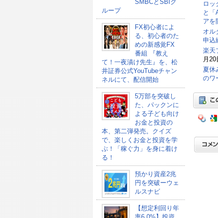
SMBCとSBIグ
ロッ
ループ
と「
アを
FX初心者によ
オル
る、初心者のた
申込総
めの新感覚FX
楽天
番組 『教え
月20
て！一夜漬け先生』を、松
夏休
井証券公式YouTubeチャン
のワ
ネルにて、配信開始
5万部を突破し
た、パックンに
よる子ども向け
お金と投資の
本、第二弾発売。クイズ
で、楽しくお金と投資を学
ぶ！「稼ぐ力」を身に着け
る！
預かり資産2兆
円を突破ーウェ
ルスナビ
【想定利回り年
率6.0%】投資