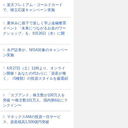
4.
楽天プレミアム・ゴールドカード
で、積立応援キャンペーン実施
5.
夏休みに親子で楽しく学ぶ金融教育
イベント「未来につながるお金のワー
クショップ」を、8月26日（水）に開
6.
水戸証券が、NISA対象のキャンペー
ン実施
7.
6月27日（土）11時より、オンライ
ン開催！あなたの代わりに「資産が働
く」《5種類》の投資スタイルを厳選紹
8.
「カブアンド」株主数が100万人を
突破 〜株主数101万人、国内第6位にラ
ンクイン〜
9.
マネックスAMの投資一任サービ
ス、資産残高1,500億円突破