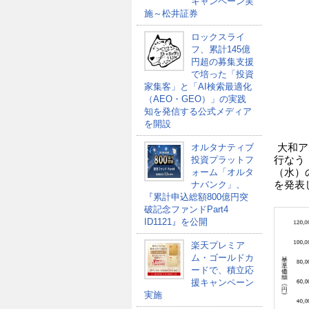
キャンペーン実
施～松井証券
ロックスライ
フ、累計145億
円超の募集支援
で培った「投資
家集客」と「AI検索最適化
（AEO・GEO）」の実践
知を発信する公式メディア
を開設
オルタナティブ
大和ア
投資プラットフ
行なう「
ォーム「オルタ
（水）
ナバンク」、
を発表
『累計申込総額800億円突
破記念ファンドPart4
ID1121』を公開
楽天プレミア
ム・ゴールドカ
ードで、積立応
援キャンペーン
実施