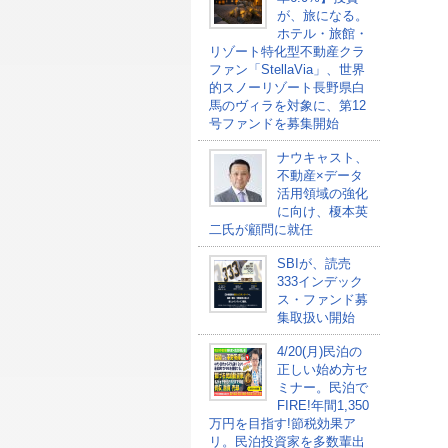
が、旅になる。
ホテル・旅館・
リゾート特化型不動産クラ
ファン「StellaVia」、世界
的スノーリゾート長野県白
馬のヴィラを対象に、第12
号ファンドを募集開始
ナウキャスト、
不動産×データ
活用領域の強化
に向け、榎本英
二氏が顧問に就任
SBIが、読売
333インデック
ス・ファンド募
集取扱い開始
4/20(月)民泊の
正しい始め方セ
ミナー。民泊で
FIRE!年間1,350
万円を目指す!節税効果ア
リ。民泊投資家を多数輩出