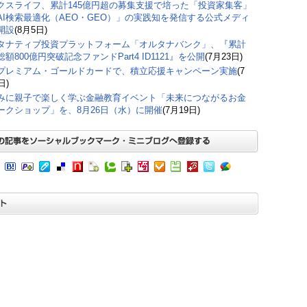
クスライフ、累計145億円超の募集支援で培った「投資家集客」
AI検索最適化（AEO・GEO）」の実践知を発信する公式メディ
開設
(8月5日)
タナティブ投資プラットフォーム「オルタナバンク」、『累計
額800億円突破記念ファンドPart4 ID1121』を公開
(7月23日)
プレミアム・ゴールドカードで、積立応援キャンペーン実施
(7
日)
みに親子で楽しく学ぶ金融教育イベント「未来につながるお金
ークショップ」を、8月26日（水）に開催
(7月19日)