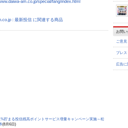
/www.daiwa-am.co.jp/special/fang/index.html
n.co.jp : 最新投信 に関連する商品
お問い
ご意見
プレス
広告に
1%貯まる投信残高ポイントサービス増量キャンペーン実施～松
券
(8月6日)