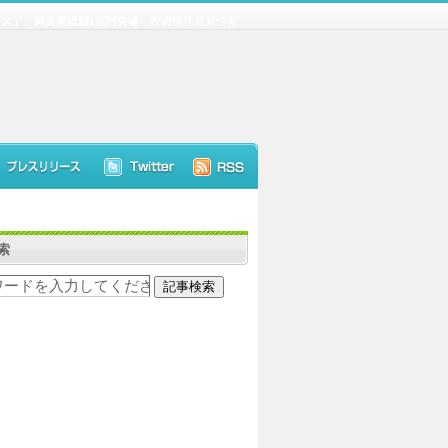
デックス」、純資産総額1兆円突破
投資信託最新情報
索