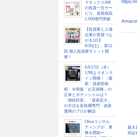
https:/
マネックスAM
の投資一任サー
ビス、資産残高
1,500億円突破
Amazo
【投資家と上場
企業が直接つな
がる1日】
6/20(土) 、第11
回 個人投資家サミット開
催！
6月17日（水）
17時よりオンラ
イン開催！〈最
新・資産防衛
術〉令和版「お宝保険」の
正体とポテンシャルは？
「相続対策」「資産拡大」
の方法を富裕層専門・資産
運用のプロが解説
Oliveコンサル
ティングが、業
最大
務を開始ー
井証