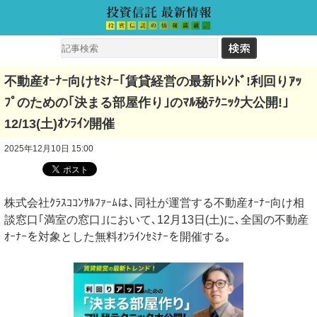
不動産ｵｰﾅｰ向けｾﾐﾅｰ｢賃貸経営の最新ﾄﾚﾝﾄﾞ!利回りｱｯ
ﾌﾟのための｢決まる部屋作り｣のﾏﾙ秘ﾃｸﾆｯｸ大公開!｣
12/13(土)ｵﾝﾗｲﾝ開催
2025年12月10日 15:00
株式会社ｸﾗｽｺｺﾝｻﾙﾌｧｰﾑは､同社が運営する不動産ｵｰﾅｰ向け相
談窓口｢満室の窓口｣において､12月13日(土)に､全国の不動産
ｵｰﾅｰを対象とした無料ｵﾝﾗｲﾝｾﾐﾅｰを開催する｡