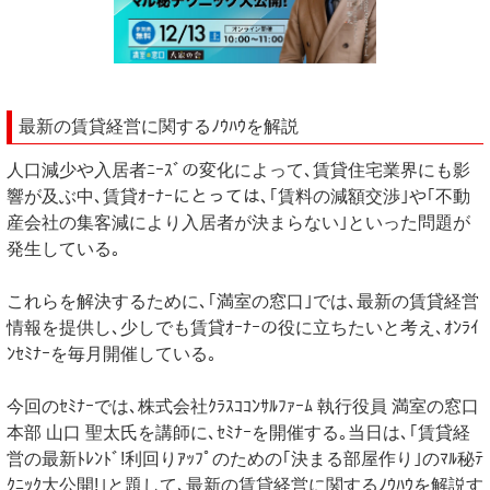
最新の賃貸経営に関するﾉｳﾊｳを解説
人口減少や入居者ﾆｰｽﾞの変化によって､賃貸住宅業界にも影
響が及ぶ中､賃貸ｵｰﾅｰにとっては､｢賃料の減額交渉｣や｢不動
産会社の集客減により入居者が決まらない｣といった問題が
発生している｡
これらを解決するために､｢満室の窓口｣では､最新の賃貸経営
情報を提供し､少しでも賃貸ｵｰﾅｰの役に立ちたいと考え､ｵﾝﾗｲ
ﾝｾﾐﾅｰを毎月開催している｡
今回のｾﾐﾅｰでは､株式会社ｸﾗｽｺｺﾝｻﾙﾌｧｰﾑ 執行役員 満室の窓口
本部 山口 聖太氏を講師に､ｾﾐﾅｰを開催する｡当日は､｢賃貸経
営の最新ﾄﾚﾝﾄﾞ!利回りｱｯﾌﾟのための｢決まる部屋作り｣のﾏﾙ秘ﾃ
ｸﾆｯｸ大公開!｣と題して､最新の賃貸経営に関するﾉｳﾊｳを解説す