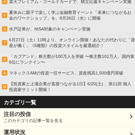
楽天プレミアム・ゴールドカードで、積立応援キャンペーン実施
4
夏休みに親子で楽しく学ぶ金融教育イベント「未来につながるお
5
金のワークショップ」を、8月26日（水）に開催
水戸証券が、NISA対象のキャンペーン実施
6
6月27日（土）11時より、オンライン開催！あなたの代わりに「資
7
産が働く」《5種類》の投資スタイルを厳選紹介！
「カブアンド」株主数が100万人を突破 〜株主数101万人、国内第
8
6位にランクイン〜
マネックスAMの投資一任サービス、資産残高1,500億円突破
9
【投資家と上場企業が直接つながる1日】6/20(土) 、第11回 個人
10
投資家サミット開催！
カテゴリ一覧
注目の投信
このカテゴリの記事一覧を見る
運用状況