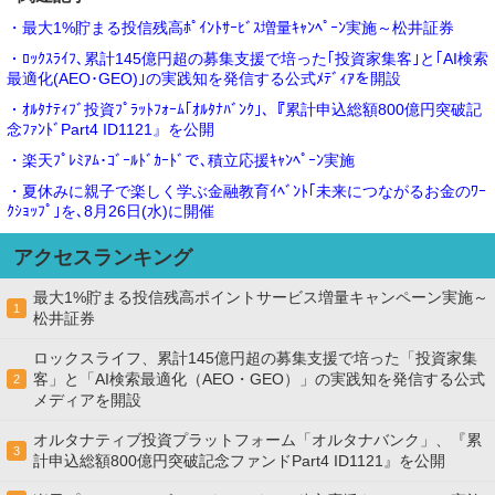
・最大1%貯まる投信残高ﾎﾟｲﾝﾄｻｰﾋﾞｽ増量ｷｬﾝﾍﾟｰﾝ実施～松井証券
・ﾛｯｸｽﾗｲﾌ､累計145億円超の募集支援で培った｢投資家集客｣と｢AI検索
最適化(AEO･GEO)｣の実践知を発信する公式ﾒﾃﾞｨｱを開設
・ｵﾙﾀﾅﾃｨﾌﾞ投資ﾌﾟﾗｯﾄﾌｫｰﾑ｢ｵﾙﾀﾅﾊﾞﾝｸ｣､『累計申込総額800億円突破記
念ﾌｧﾝﾄﾞPart4 ID1121』を公開
・楽天ﾌﾟﾚﾐｱﾑ･ｺﾞｰﾙﾄﾞｶｰﾄﾞで､積立応援ｷｬﾝﾍﾟｰﾝ実施
・夏休みに親子で楽しく学ぶ金融教育ｲﾍﾞﾝﾄ｢未来につながるお金のﾜｰ
ｸｼｮｯﾌﾟ｣を､8月26日(水)に開催
アクセスランキング
最大1%貯まる投信残高ポイントサービス増量キャンペーン実施～
1
松井証券
ロックスライフ、累計145億円超の募集支援で培った「投資家集
客」と「AI検索最適化（AEO・GEO）」の実践知を発信する公式
2
メディアを開設
オルタナティブ投資プラットフォーム「オルタナバンク」、『累
3
計申込総額800億円突破記念ファンドPart4 ID1121』を公開