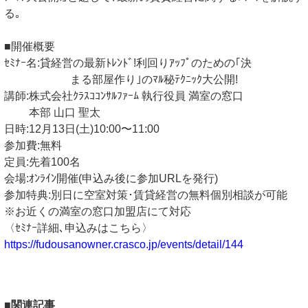
る｡
■開催概要
ｾﾐﾅｰ名:貸経営の最新ﾄﾚﾝﾄﾞ!利回りｱｯﾌﾟのための｢決
まる部屋作り｣のﾏﾙ秘ﾃｸﾆｯｸ大公開!
講師:株式会社ｸﾗｽｺｺﾝｻﾙﾌｧｰﾑ 執行役員 満室の窓口
本部 山口 聖太
日時:12月13日(土)10:00〜11:00
参加費:無料
定員:先着100名
会場:ｵﾝﾗｲﾝ開催(申込み後に参加URLを発行)
参加特典:別日に空室対策･賃貸経営の無料個別相談が可能
※お近くの満室の窓口加盟店にて対応
〈ｾﾐﾅｰ詳細､申込みはこちら〉
https://fudousanowner.crasco.jp/events/detail/144
■関連記事