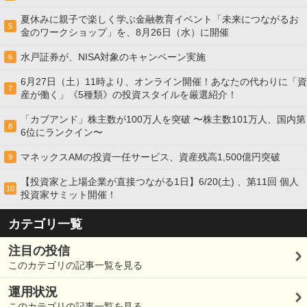
夏休みに親子で楽しく学ぶ金融教育イベント「未来につながるお
5
金のワークショップ」を、8月26日（水）に開催
水戸証券が、NISA対象のキャンペーン実施
6
6月27日（土）11時より、オンライン開催！あなたの代わりに「資
7
産が働く」《5種類》の投資スタイルを厳選紹介！
「カブアンド」株主数が100万人を突破 〜株主数101万人、国内第
8
6位にランクイン〜
マネックスAMの投資一任サービス、資産残高1,500億円突破
9
【投資家と上場企業が直接つながる1日】6/20(土) 、第11回 個人
10
投資家サミット開催！
カテゴリ一覧
注目の投信
このカテゴリの記事一覧を見る
運用状況
このカテゴリの記事一覧を見る