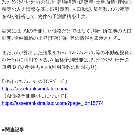
ｱｾｯﾄﾗﾝｸｼﾐｭﾚｰﾀｰ内の住所･建物構造･建築年･土地面積･建物面
積等の入力情報を基に取引事例､人口動態､築年数､ｲﾝﾌﾚ率等
をAIが解析して､物件の予測価格を出力｡
結果には､AIの予測した価格だけではなく､物件所在地の人口
動態､物件価格の上昇(下落)傾向等の情報も表示される｡
また､AIが算出した結果をｷｬｯｼｭﾌﾛｰｼﾐｭﾚｰｼｮﾝ等の不動産投資ｼ
ﾐｭﾚｰｼｮﾝに利用できる｡AI価格予測機能は､ｱｾｯﾄﾗﾝｸｼﾐｭﾚｰﾀｰの
無料IDでの利用も可能(利用件数の制限あり)｡
｢ｱｾｯﾄﾗﾝｸｼﾐｭﾚｰﾀｰのTOPﾍﾟｰｼﾞ｣
https://assetranksimulator.com/
【AI価格予測機能にについて】
https://assetranksimulator.com/?page_id=15774
■関連記事