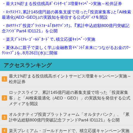
・最大1%貯まる投信残高ﾎﾟｲﾝﾄｻｰﾋﾞｽ増量ｷｬﾝﾍﾟｰﾝ実施～松井証券
・ﾛｯｸｽﾗｲﾌ､累計145億円超の募集支援で培った｢投資家集客｣と｢AI検索
最適化(AEO･GEO)｣の実践知を発信する公式ﾒﾃﾞｨｱを開設
・ｵﾙﾀﾅﾃｨﾌﾞ投資ﾌﾟﾗｯﾄﾌｫｰﾑ｢ｵﾙﾀﾅﾊﾞﾝｸ｣､『累計申込総額800億円突破記
念ﾌｧﾝﾄﾞPart4 ID1121』を公開
・楽天ﾌﾟﾚﾐｱﾑ･ｺﾞｰﾙﾄﾞｶｰﾄﾞで､積立応援ｷｬﾝﾍﾟｰﾝ実施
・夏休みに親子で楽しく学ぶ金融教育ｲﾍﾞﾝﾄ｢未来につながるお金のﾜｰ
ｸｼｮｯﾌﾟ｣を､8月26日(水)に開催
アクセスランキング
最大1%貯まる投信残高ポイントサービス増量キャンペーン実施～
1
松井証券
ロックスライフ、累計145億円超の募集支援で培った「投資家集
客」と「AI検索最適化（AEO・GEO）」の実践知を発信する公式
2
メディアを開設
オルタナティブ投資プラットフォーム「オルタナバンク」、『累
3
計申込総額800億円突破記念ファンドPart4 ID1121』を公開
楽天プレミアム・ゴールドカードで、積立応援キャンペーン実施
4