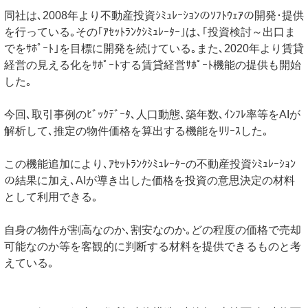
同社は､2008年より不動産投資ｼﾐｭﾚｰｼｮﾝのｿﾌﾄｳｪｱの開発･提供
を行っている｡その｢ｱｾｯﾄﾗﾝｸｼﾐｭﾚｰﾀｰ｣は､｢投資検討～出口ま
でをｻﾎﾟｰﾄ｣を目標に開発を続けている｡また､2020年より賃貸
経営の見える化をｻﾎﾟｰﾄする賃貸経営ｻﾎﾟｰﾄ機能の提供も開始
した｡
今回､取引事例のﾋﾞｯｸﾃﾞｰﾀ､人口動態､築年数､ｲﾝﾌﾚ率等をAIが
解析して､推定の物件価格を算出する機能をﾘﾘｰｽした｡
この機能追加により､ｱｾｯﾄﾗﾝｸｼﾐｭﾚｰﾀｰの不動産投資ｼﾐｭﾚｰｼｮﾝ
の結果に加え､AIが導き出した価格を投資の意思決定の材料
として利用できる｡
自身の物件が割高なのか､割安なのか｡どの程度の価格で売却
可能なのか等を客観的に判断する材料を提供できるものと考
えている｡