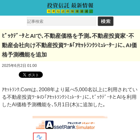
ﾋﾞｯｸﾃﾞｰﾀとAIで､不動産価格を予測｡不動産投資家･不
動産会社向け不動産投資ﾂｰﾙ｢ｱｾｯﾄﾗﾝｸｼﾐｭﾚｰﾀｰ｣に､AI価
格予測機能を追加
2025年6月2日 01:00
ｱｾｯﾄﾗﾝｸ.Comは､2008年より延べ5,000名以上に利用されてい
る不動産投資ﾂｰﾙの｢ｱｾｯﾄﾗﾝｸｼﾐｭﾚｰﾀｰ｣に､ﾋﾞｯｸﾃﾞｰﾀとAIを利用
したAI価格予測機能を､5月1日(木)に追加した｡