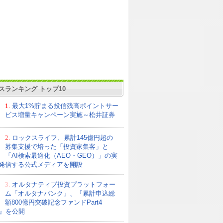
スランキング トップ10
1.
最大1%貯まる投信残高ポイントサー
ビス増量キャンペーン実施～松井証券
2.
ロックスライフ、累計145億円超の
募集支援で培った「投資家集客」と
「AI検索最適化（AEO・GEO）」の実
発信する公式メディアを開設
3.
オルタナティブ投資プラットフォー
ム「オルタナバンク」、『累計申込総
額800億円突破記念ファンドPart4
21』を公開