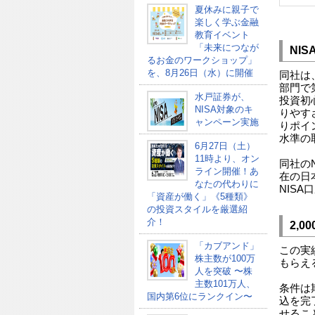
夏休みに親子で
楽しく学ぶ金融
教育イベント
「未来につなが
NIS
るお金のワークショップ」
を、8月26日（水）に開催
同社は
部門で
水戸証券が、
投資初
NISA対象のキ
りやす
ャンペーン実施
りポイ
水準の
6月27日（土）
11時より、オン
同社の
ライン開催！あ
在の日
なたの代わりに
NISA
「資産が働く」《5種類》
の投資スタイルを厳選紹
介！
2,
「カブアンド」
この実
株主数が100万
もらえ
人を突破 〜株
主数101万人、
条件は
国内第6位にランクイン〜
込を完
せるこ