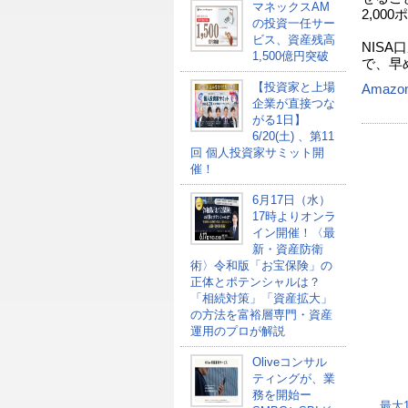
マネックスAM
2,00
の投資一任サー
ビス、資産残高
NIS
1,500億円突破
で、早
【投資家と上場
Amazo
企業が直接つな
がる1日】
6/20(土) 、第11
回 個人投資家サミット開
催！
6月17日（水）
17時よりオンラ
イン開催！〈最
新・資産防衛
術〉令和版「お宝保険」の
正体とポテンシャルは？
「相続対策」「資産拡大」
の方法を富裕層専門・資産
運用のプロが解説
Oliveコンサル
ティングが、業
務を開始ー
最大