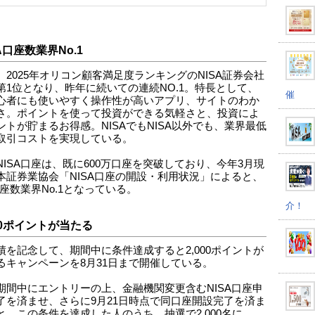
A口座数業界No.1
、2025年オリコン顧客満足度ランキングのNISA証券会社
第1位となり、昨年に続いての連続NO.1。特長として、
催
心者にも使いやすく操作性が高いアプリ、サイトのわか
さ。ポイントを使って投資ができる気軽さと、投資によ
ントが貯まるお得感。NISAでもNISA以外でも、業界最低
取引コストを実現している。
NISA口座は、既に600万口座を突破しており、今年3月現
本証券業協会「NISA口座の開設・利用状況」によると、
口座数業界No.1となっている。
介！
000ポイントが当たる
績を記念して、期間中に条件達成すると2,000ポイントが
るキャンペーンを8月31日まで開催している。
期間中にエントリーの上、金融機関変更含むNISA口座申
了を済ませ、さらに9月21日時点で同口座開設完了を済ま
と。この条件を達成した人のうち、抽選で2,000名に