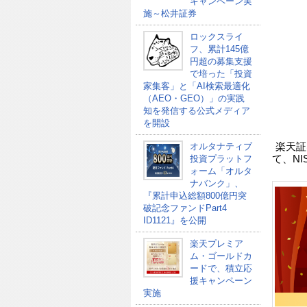
キャンペーン実
施～松井証券
ロックスライ
フ、累計145億
円超の募集支援
で培った「投資
家集客」と「AI検索最適化
（AEO・GEO）」の実践
知を発信する公式メディア
を開設
オルタナティブ
楽天証
投資プラットフ
て、N
ォーム「オルタ
ナバンク」、
『累計申込総額800億円突
破記念ファンドPart4
ID1121』を公開
楽天プレミア
ム・ゴールドカ
ードで、積立応
援キャンペーン
実施