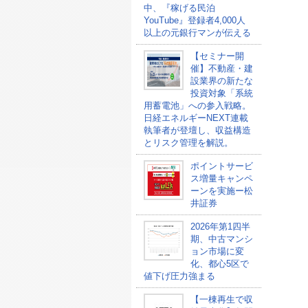
中、『稼げる民泊
YouTube』登録者4,000人
以上の元銀行マンが伝える
【セミナー開
催】不動産・建
設業界の新たな
投資対象「系統
用蓄電池」への参入戦略。
日経エネルギーNEXT連載
執筆者が登壇し、収益構造
とリスク管理を解説。
ポイントサービ
ス増量キャンペ
ーンを実施ー松
井証券
2026年第1四半
期、中古マンシ
ョン市場に変
化、都心5区で
値下げ圧力強まる
【一棟再生で収