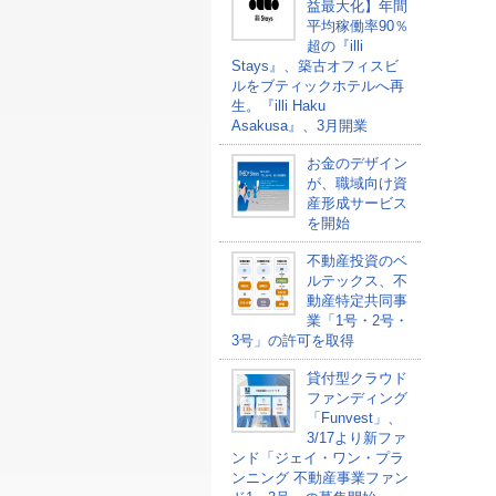
益最大化】年間
平均稼働率90％
超の『illi
Stays』、築古オフィスビ
ルをブティックホテルへ再
生。『illi Haku
Asakusa』、3月開業
お金のデザイン
が、職域向け資
産形成サービス
を開始
不動産投資のベ
ルテックス、不
動産特定共同事
業「1号・2号・
3号」の許可を取得
貸付型クラウド
ファンディング
「Funvest」、
3/17より新ファ
ンド「ジェイ・ワン・プラ
ンニング 不動産事業ファン