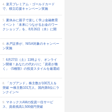
4.
楽天プレミアム・ゴールドカード
で、積立応援キャンペーン実施
5.
夏休みに親子で楽しく学ぶ金融教育
イベント「未来につながるお金のワー
クショップ」を、8月26日（水）に開
6.
水戸証券が、NISA対象のキャンペー
ン実施
7.
6月27日（土）11時より、オンライ
ン開催！あなたの代わりに「資産が働
く」《5種類》の投資スタイルを厳選紹
8.
「カブアンド」株主数が100万人を
突破 〜株主数101万人、国内第6位にラ
ンクイン〜
9.
マネックスAMの投資一任サービ
ス、資産残高1,500億円突破