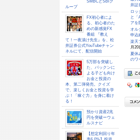
SMBCとSBIグ
井証
ループ
ロッ
と「
FX初心者によ
アを
る、初心者のた
めの新感覚FX
オル
番組 『教え
申込総
て！一夜漬け先生』を、松
楽天
井証券公式YouTubeチャン
月20
ネルにて、配信開始
夏休
のワ
5万部を突破し
た、パックンに
よる子ども向け
お金と投資の
本、第二弾発売。クイズ
で、楽しくお金と投資を学
ぶ！「稼ぐ力」を身に着け
る！
預かり資産2兆
円を突破ーウェ
ルスナビ
【想定利回り年
率6.0%】投資