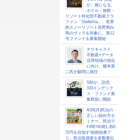
が、旅になる。
ホテル・旅館・
リゾート特化型不動産クラ
ファン「StellaVia」、世界
的スノーリゾート長野県白
馬のヴィラを対象に、第12
号ファンドを募集開始
ナウキャスト、
不動産×データ
活用領域の強化
に向け、榎本英
二氏が顧問に就任
SBIが、読売
333インデック
ス・ファンド募
集取扱い開始
4/20(月)民泊の
正しい始め方セ
ミナー。民泊で
FIRE!年間1,350
万円を目指す!節税効果ア
リ。民泊投資家を多数輩出