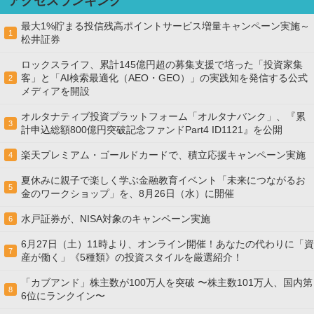
アクセスランキング
最大1%貯まる投信残高ポイントサービス増量キャンペーン実施～
1
松井証券
ロックスライフ、累計145億円超の募集支援で培った「投資家集
客」と「AI検索最適化（AEO・GEO）」の実践知を発信する公式
2
メディアを開設
オルタナティブ投資プラットフォーム「オルタナバンク」、『累
3
計申込総額800億円突破記念ファンドPart4 ID1121』を公開
楽天プレミアム・ゴールドカードで、積立応援キャンペーン実施
4
夏休みに親子で楽しく学ぶ金融教育イベント「未来につながるお
5
金のワークショップ」を、8月26日（水）に開催
水戸証券が、NISA対象のキャンペーン実施
6
6月27日（土）11時より、オンライン開催！あなたの代わりに「資
7
産が働く」《5種類》の投資スタイルを厳選紹介！
「カブアンド」株主数が100万人を突破 〜株主数101万人、国内第
8
6位にランクイン〜