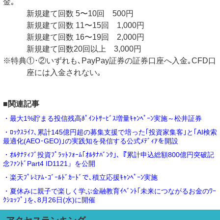
金｡
新規建て回数 5〜10回 500円
新規建て回数 11〜15回 1,000円
新規建て回数 16〜19回 2,000円
新規建て回数20回以上 3,000円
※特典①･②いずれも､PayPay証券の証券口座へ入金｡CFD口
座には入金されない｡
■関連記事
・最大1%貯まる投信残高ﾎﾟｲﾝﾄｻｰﾋﾞｽ増量ｷｬﾝﾍﾟｰﾝ実施～松井証券
・ﾛｯｸｽﾗｲﾌ､累計145億円超の募集支援で培った｢投資家集客｣と｢AI検索
最適化(AEO･GEO)｣の実践知を発信する公式ﾒﾃﾞｨｱを開設
・ｵﾙﾀﾅﾃｨﾌﾞ投資ﾌﾟﾗｯﾄﾌｫｰﾑ｢ｵﾙﾀﾅﾊﾞﾝｸ｣､『累計申込総額800億円突破記
念ﾌｧﾝﾄﾞPart4 ID1121』を公開
・楽天ﾌﾟﾚﾐｱﾑ･ｺﾞｰﾙﾄﾞｶｰﾄﾞで､積立応援ｷｬﾝﾍﾟｰﾝ実施
・夏休みに親子で楽しく学ぶ金融教育ｲﾍﾞﾝﾄ｢未来につながるお金のﾜｰ
ｸｼｮｯﾌﾟ｣を､8月26日(水)に開催