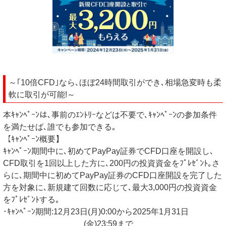
～｢10倍CFD｣なら､ほぼ24時間取引ができ､相場急変時も柔
軟に取引が可能!～
本ｷｬﾝﾍﾟｰﾝは､事前のｴﾝﾄﾘｰなどは不要で､ｷｬﾝﾍﾟｰﾝの参加条件
を満たせば､誰でも参加できる｡
【ｷｬﾝﾍﾟｰﾝ概要】
ｷｬﾝﾍﾟｰﾝ期間中に､初めてPayPay証券でCFD口座を開設し､
CFD取引を1回以上した方に､200円の投資資金をﾌﾟﾚｾﾞﾝﾄ｡さ
らに､期間中に初めてPayPay証券のCFD口座開設を完了した
方を対象に､新規建て回数に応じて､最大3,000円の投資資金
をﾌﾟﾚｾﾞﾝﾄする｡
･ｷｬﾝﾍﾟｰﾝ期間:12月23日(月)0:00から2025年1月31日
(金)23:59まで