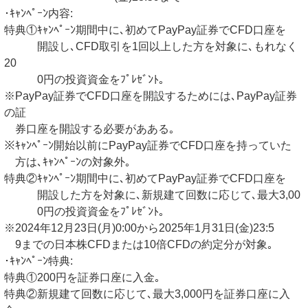
･ｷｬﾝﾍﾟｰﾝ内容:
特典①ｷｬﾝﾍﾟｰﾝ期間中に､初めてPayPay証券でCFD口座を
開設し､CFD取引を1回以上した方を対象に､もれなく
20
0円の投資資金をﾌﾟﾚｾﾞﾝﾄ｡
※PayPay証券でCFD口座を開設するためには､PayPay証券
の証
券口座を開設する必要があある｡
※ｷｬﾝﾍﾟｰﾝ開始以前にPayPay証券でCFD口座を持っていた
方は､ｷｬﾝﾍﾟｰﾝの対象外｡
特典②ｷｬﾝﾍﾟｰﾝ期間中に､初めてPayPay証券でCFD口座を
開設した方を対象に､新規建て回数に応じて､最大3,00
0円の投資資金をﾌﾟﾚｾﾞﾝﾄ｡
※2024年12月23日(月)0:00から2025年1月31日(金)23:5
9までの日本株CFDまたは10倍CFDの約定分が対象｡
･ｷｬﾝﾍﾟｰﾝ特典:
特典①200円を証券口座に入金｡
特典②新規建て回数に応じて､最大3,000円を証券口座に入