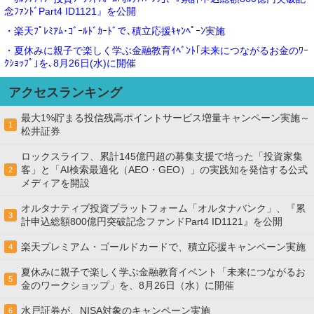
念ﾌｧﾝﾄﾞPart4 ID1121』を公開
・楽天ﾌﾟﾚﾐｱﾑ･ｺﾞｰﾙﾄﾞｶｰﾄﾞで､積立応援ｷｬﾝﾍﾟｰﾝ実施
・夏休みに親子で楽しく学ぶ金融教育ｲﾍﾞﾝﾄ｢未来につながるお金のﾜｰ
ｸｼｮｯﾌﾟ｣を､8月26日(水)に開催
アクセスランキング
最大1%貯まる投信残高ポイントサービス増量キャンペーン実施～
1
松井証券
ロックスライフ、累計145億円超の募集支援で培った「投資家集
客」と「AI検索最適化（AEO・GEO）」の実践知を発信する公式
2
メディアを開設
オルタナティブ投資プラットフォーム「オルタナバンク」、『累
3
計申込総額800億円突破記念ファンドPart4 ID1121』を公開
楽天プレミアム・ゴールドカードで、積立応援キャンペーン実施
4
夏休みに親子で楽しく学ぶ金融教育イベント「未来につながるお
5
金のワークショップ」を、8月26日（水）に開催
水戸証券が、NISA対象のキャンペーン実施
6