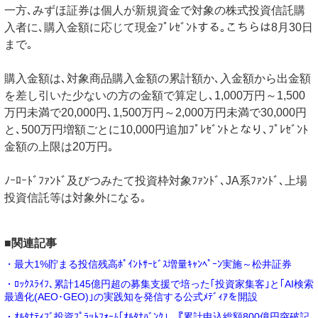
一方､みずほ証券は個人が新規資金で対象の株式投資信託購
入者に､購入金額に応じて現金ﾌﾟﾚｾﾞﾝﾄする｡こちらは8月30日
まで｡
購入金額は､対象商品購入金額の累計額か､入金額から出金額
を差し引いた少ないの方の金額で算定し､1,000万円～1,500
万円未満で20,000円､1,500万円～2,000万円未満で30,000円
と､500万円増額ごとに10,000円追加ﾌﾟﾚｾﾞﾝﾄとなり､ﾌﾟﾚｾﾞﾝﾄ
金額の上限は20万円｡
ﾉｰﾛｰﾄﾞﾌｧﾝﾄﾞ及びつみたて投資枠対象ﾌｧﾝﾄﾞ､JA系ﾌｧﾝﾄﾞ､上場
投資信託等は対象外になる｡
■関連記事
・最大1%貯まる投信残高ﾎﾟｲﾝﾄｻｰﾋﾞｽ増量ｷｬﾝﾍﾟｰﾝ実施～松井証券
・ﾛｯｸｽﾗｲﾌ､累計145億円超の募集支援で培った｢投資家集客｣と｢AI検索
最適化(AEO･GEO)｣の実践知を発信する公式ﾒﾃﾞｨｱを開設
・ｵﾙﾀﾅﾃｨﾌﾞ投資ﾌﾟﾗｯﾄﾌｫｰﾑ｢ｵﾙﾀﾅﾊﾞﾝｸ｣､『累計申込総額800億円突破記