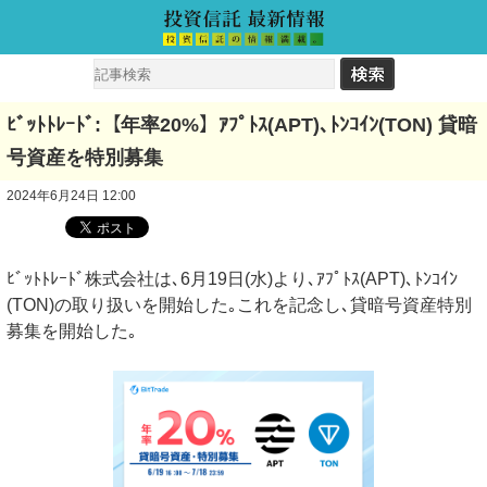
ﾋﾞｯﾄﾄﾚｰﾄﾞ:【年率20%】ｱﾌﾟﾄｽ(APT)､ﾄﾝｺｲﾝ(TON) 貸暗
号資産を特別募集
2024年6月24日 12:00
ﾋﾞｯﾄﾄﾚｰﾄﾞ株式会社は､6月19日(水)より､ｱﾌﾟﾄｽ(APT)､ﾄﾝｺｲﾝ
(TON)の取り扱いを開始した｡これを記念し､貸暗号資産特別
募集を開始した｡