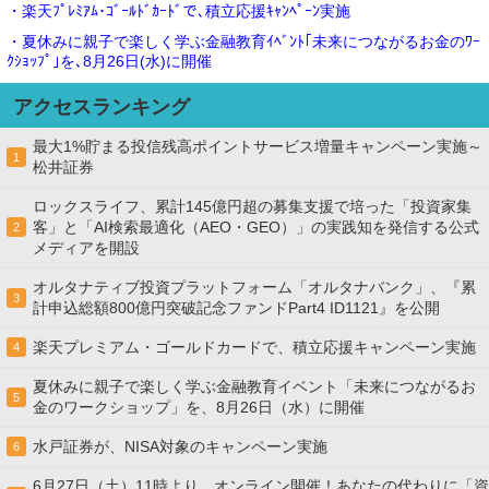
・楽天ﾌﾟﾚﾐｱﾑ･ｺﾞｰﾙﾄﾞｶｰﾄﾞで､積立応援ｷｬﾝﾍﾟｰﾝ実施
・夏休みに親子で楽しく学ぶ金融教育ｲﾍﾞﾝﾄ｢未来につながるお金のﾜｰ
ｸｼｮｯﾌﾟ｣を､8月26日(水)に開催
アクセスランキング
最大1%貯まる投信残高ポイントサービス増量キャンペーン実施～
1
松井証券
ロックスライフ、累計145億円超の募集支援で培った「投資家集
客」と「AI検索最適化（AEO・GEO）」の実践知を発信する公式
2
メディアを開設
オルタナティブ投資プラットフォーム「オルタナバンク」、『累
3
計申込総額800億円突破記念ファンドPart4 ID1121』を公開
楽天プレミアム・ゴールドカードで、積立応援キャンペーン実施
4
夏休みに親子で楽しく学ぶ金融教育イベント「未来につながるお
5
金のワークショップ」を、8月26日（水）に開催
水戸証券が、NISA対象のキャンペーン実施
6
6月27日（土）11時より、オンライン開催！あなたの代わりに「資