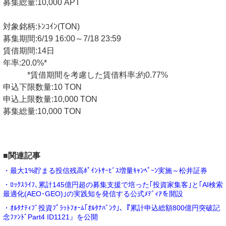
募集総量:10,000 APT
対象銘柄:ﾄﾝｺｲﾝ(TON)
募集期間:6/19 16:00～7/18 23:59
賃借期間:14日
年率:20.0%*
*賃借期間を考慮した賃借料率:約0.77%
申込下限数量:10 TON
申込上限数量:10,000 TON
募集総量:10,000 TON
■関連記事
・最大1%貯まる投信残高ﾎﾟｲﾝﾄｻｰﾋﾞｽ増量ｷｬﾝﾍﾟｰﾝ実施～松井証券
・ﾛｯｸｽﾗｲﾌ､累計145億円超の募集支援で培った｢投資家集客｣と｢AI検索
最適化(AEO･GEO)｣の実践知を発信する公式ﾒﾃﾞｨｱを開設
・ｵﾙﾀﾅﾃｨﾌﾞ投資ﾌﾟﾗｯﾄﾌｫｰﾑ｢ｵﾙﾀﾅﾊﾞﾝｸ｣､『累計申込総額800億円突破記
念ﾌｧﾝﾄﾞPart4 ID1121』を公開