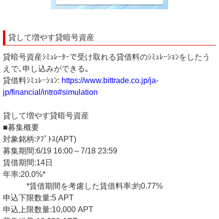
貸して増やす貸暗号資産
貸暗号資産ｼﾐｭﾚｰﾀｰで受け取れる貸借料のｼﾐｭﾚｰｼｮﾝをしたう
えで､申し込みができる｡
貸借料ｼﾐｭﾚｰｼｮﾝ:
https://www.bittrade.co.jp/ja-
jp/financial/intro#simulation
貸して増やす貸暗号資産
■募集概要
対象銘柄:ｱﾌﾟﾄｽ(APT)
募集期間:6/19 16:00～7/18 23:59
賃借期間:14日
年率:20.0%*
*賃借期間を考慮した賃借料率:約0.77%
申込下限数量:5 APT
申込上限数量:10,000 APT