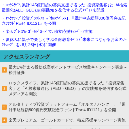
・ﾛｯｸｽﾗｲﾌ､累計145億円超の募集支援で培った｢投資家集客｣と｢AI検索
最適化(AEO･GEO)｣の実践知を発信する公式ﾒﾃﾞｨｱを開設
・ｵﾙﾀﾅﾃｨﾌﾞ投資ﾌﾟﾗｯﾄﾌｫｰﾑ｢ｵﾙﾀﾅﾊﾞﾝｸ｣､『累計申込総額800億円突破記
念ﾌｧﾝﾄﾞPart4 ID1121』を公開
・楽天ﾌﾟﾚﾐｱﾑ･ｺﾞｰﾙﾄﾞｶｰﾄﾞで､積立応援ｷｬﾝﾍﾟｰﾝ実施
・夏休みに親子で楽しく学ぶ金融教育ｲﾍﾞﾝﾄ｢未来につながるお金のﾜｰ
ｸｼｮｯﾌﾟ｣を､8月26日(水)に開催
アクセスランキング
最大1%貯まる投信残高ポイントサービス増量キャンペーン実施～
1
松井証券
ロックスライフ、累計145億円超の募集支援で培った「投資家集
客」と「AI検索最適化（AEO・GEO）」の実践知を発信する公式
2
メディアを開設
オルタナティブ投資プラットフォーム「オルタナバンク」、『累
3
計申込総額800億円突破記念ファンドPart4 ID1121』を公開
楽天プレミアム・ゴールドカードで、積立応援キャンペーン実施
4