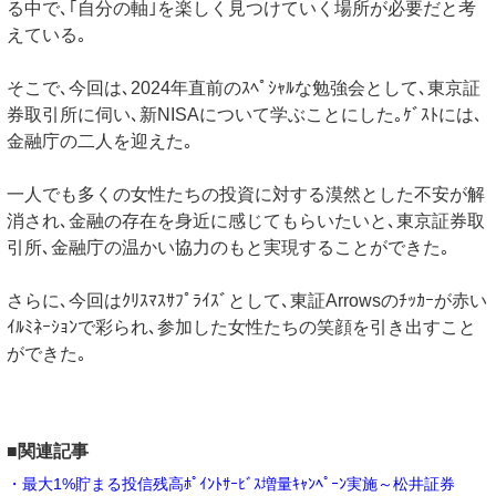
る中で､｢自分の軸｣を楽しく見つけていく場所が必要だと考
えている｡
そこで､今回は､2024年直前のｽﾍﾟｼｬﾙな勉強会として､東京証
券取引所に伺い､新NISAについて学ぶことにした｡ｹﾞｽﾄには､
金融庁の二人を迎えた｡
一人でも多くの女性たちの投資に対する漠然とした不安が解
消され､金融の存在を身近に感じてもらいたいと､東京証券取
引所､金融庁の温かい協力のもと実現することができた｡
さらに､今回はｸﾘｽﾏｽｻﾌﾟﾗｲｽﾞとして､東証Arrowsのﾁｯｶｰが⾚い
ｲﾙﾐﾈｰｼｮﾝで彩られ､参加した⼥性たちの笑顔を引き出すこと
ができた｡
■関連記事
・最大1%貯まる投信残高ﾎﾟｲﾝﾄｻｰﾋﾞｽ増量ｷｬﾝﾍﾟｰﾝ実施～松井証券