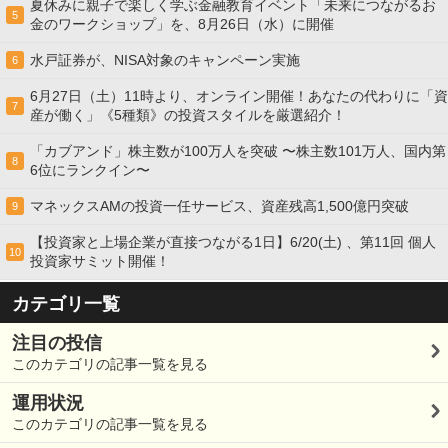
夏休みに親子で楽しく学ぶ金融教育イベント「未来につながるお
5
金のワークショップ」を、8月26日（水）に開催
水戸証券が、NISA対象のキャンペーン実施
6
6月27日（土）11時より、オンライン開催！あなたの代わりに「資
7
産が働く」《5種類》の投資スタイルを厳選紹介！
「カブアンド」株主数が100万人を突破 〜株主数101万人、国内第
8
6位にランクイン〜
マネックスAMの投資一任サービス、資産残高1,500億円突破
9
【投資家と上場企業が直接つながる1日】6/20(土) 、第11回 個人
10
投資家サミット開催！
カテゴリ一覧
注目の投信
このカテゴリの記事一覧を見る
運用状況
このカテゴリの記事一覧を見る