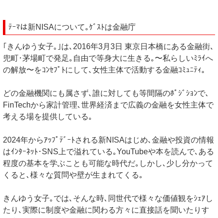
ﾃｰﾏは新NISAについて｡ｹﾞｽﾄは金融庁
｢きんゆう⼥⼦｡｣は､2016年3月3日 東京日本橋にある金融街､
兜町･茅場町で発足｡⾃由で等⾝⼤に⽣きる｡〜私らしいﾐﾗｲへ
の解放〜をｺﾝｾﾌﾟﾄにして､女性主体で活動する金融ｺﾐｭﾆﾃｨ｡
どの金融機関にも属さず､誰に対しても等間隔のﾎﾟｼﾞｼｮﾝで､
FinTechから家計管理､世界経済まで広義の金融を女性主体で
考える場を提供している｡
2024年からｱｯﾌﾟﾃﾞｰﾄされる新NISAはじめ､金融や投資の情報
はｲﾝﾀｰﾈｯﾄ･SNS上で溢れている｡YouTubeや本を読んで､ある
程度の基本を学ぶことも可能な時代だ｡しかし､少し分かって
くると､様々な質問や壁が生まれてくる｡
きんゆう女子｡では､そんな時､同世代で様々な価値観をｼｪｱし
たり､実際に制度や金融に関わる方々に直接話を聞いたりす