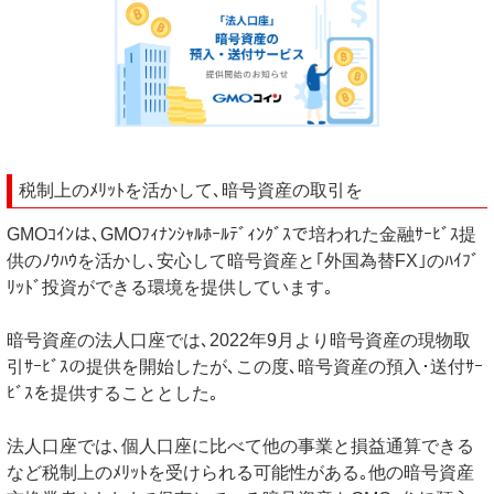
税制上のﾒﾘｯﾄを活かして､暗号資産の取引を
GMOｺｲﾝは､GMOﾌｨﾅﾝｼｬﾙﾎｰﾙﾃﾞｨﾝｸﾞｽで培われた金融ｻｰﾋﾞｽ提
供のﾉｳﾊｳを活かし､安心して暗号資産と｢外国為替FX｣のﾊｲﾌﾞ
ﾘｯﾄﾞ投資ができる環境を提供しています｡
暗号資産の法人口座では､2022年9月より暗号資産の現物取
引ｻｰﾋﾞｽの提供を開始したが､この度､暗号資産の預入･送付ｻｰ
ﾋﾞｽを提供することとした｡
法人口座では､個人口座に比べて他の事業と損益通算できる
など税制上のﾒﾘｯﾄを受けられる可能性がある｡他の暗号資産