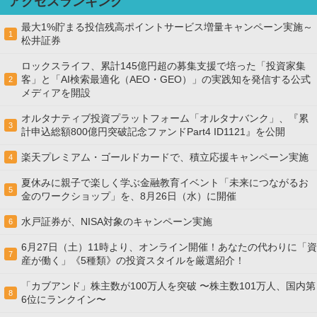
アクセスランキング
最大1%貯まる投信残高ポイントサービス増量キャンペーン実施～
1
松井証券
ロックスライフ、累計145億円超の募集支援で培った「投資家集
客」と「AI検索最適化（AEO・GEO）」の実践知を発信する公式
2
メディアを開設
オルタナティブ投資プラットフォーム「オルタナバンク」、『累
3
計申込総額800億円突破記念ファンドPart4 ID1121』を公開
楽天プレミアム・ゴールドカードで、積立応援キャンペーン実施
4
夏休みに親子で楽しく学ぶ金融教育イベント「未来につながるお
5
金のワークショップ」を、8月26日（水）に開催
水戸証券が、NISA対象のキャンペーン実施
6
6月27日（土）11時より、オンライン開催！あなたの代わりに「資
7
産が働く」《5種類》の投資スタイルを厳選紹介！
「カブアンド」株主数が100万人を突破 〜株主数101万人、国内第
8
6位にランクイン〜