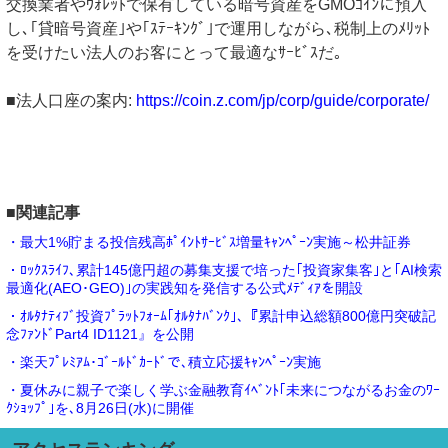
交換業者やｳｫﾚｯﾄで保有している暗号資産をGMOｺｲﾝに預入
し､｢貸暗号資産｣や｢ｽﾃｰｷﾝｸﾞ｣で運用しながら､税制上のﾒﾘｯﾄ
を受けたい法人のお客にとって最適なｻｰﾋﾞｽだ｡
■法人口座の案内:
https://coin.z.com/jp/corp/guide/corporate/
■関連記事
・最大1%貯まる投信残高ﾎﾟｲﾝﾄｻｰﾋﾞｽ増量ｷｬﾝﾍﾟｰﾝ実施～松井証券
・ﾛｯｸｽﾗｲﾌ､累計145億円超の募集支援で培った｢投資家集客｣と｢AI検索
最適化(AEO･GEO)｣の実践知を発信する公式ﾒﾃﾞｨｱを開設
・ｵﾙﾀﾅﾃｨﾌﾞ投資ﾌﾟﾗｯﾄﾌｫｰﾑ｢ｵﾙﾀﾅﾊﾞﾝｸ｣､『累計申込総額800億円突破記
念ﾌｧﾝﾄﾞPart4 ID1121』を公開
・楽天ﾌﾟﾚﾐｱﾑ･ｺﾞｰﾙﾄﾞｶｰﾄﾞで､積立応援ｷｬﾝﾍﾟｰﾝ実施
・夏休みに親子で楽しく学ぶ金融教育ｲﾍﾞﾝﾄ｢未来につながるお金のﾜｰ
ｸｼｮｯﾌﾟ｣を､8月26日(水)に開催