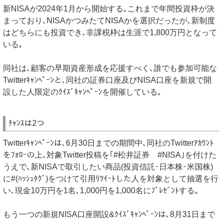
新NISAが2024年1月から開始する｡これまで年間投資枠が決
まっており､NISAかつみたてNISAかを選択だったが､新制度
はどちらにも投資でき､非課税枠は生涯で1,800万円となって
いる｡
同社は､顧客の早期資産形成を応援すべく､誰でも参加可能な
Twitterｷｬﾝﾍﾟｰﾝと､同社の証券口座及びNISA口座を新規で開
設した人限定のｸｲｽﾞｷｬﾝﾍﾟｰﾝを開催している｡
ﾁｬﾝｽは2つ
Twitterｷｬﾝﾍﾟｰﾝは､6月30日までの期間中､同社のTwitterｱｶｳﾝﾄ
をﾌｫﾛｰの上､対象Twitter投稿を｢#松井証券 #NISA｣を付けた
うえで､新NISAで取引したい商品(投資信託･日本株･米国株)
に#(ﾊｯｼｭﾀｸﾞ)をつけて引用ﾘﾂｲｰﾄした人を対象として抽選を行
い､現金10万円を1名､1,000円を1,000名にﾌﾟﾚｾﾞﾝﾄする｡
もう一つの新規NISA口座開設&ｸｲｽﾞｷｬﾝﾍﾟｰﾝは､8月31日まで