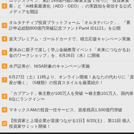
ロックスライフ、累計145億円超の募集支援で培った「投資家集
客」と「AI検索最適化（AEO・GEO）」の実践知を発信する公式
2
メディアを開設
オルタナティブ投資プラットフォーム「オルタナバンク」、『累
3
計申込総額800億円突破記念ファンドPart4 ID1121』を公開
楽天プレミアム・ゴールドカードで、積立応援キャンペーン実施
4
夏休みに親子で楽しく学ぶ金融教育イベント「未来につながるお
5
金のワークショップ」を、8月26日（水）に開催
水戸証券が、NISA対象のキャンペーン実施
6
6月27日（土）11時より、オンライン開催！あなたの代わりに「資
7
産が働く」《5種類》の投資スタイルを厳選紹介！
「カブアンド」株主数が100万人を突破 〜株主数101万人、国内第
8
6位にランクイン〜
マネックスAMの投資一任サービス、資産残高1,500億円突破
9
【投資家と上場企業が直接つながる1日】6/20(土) 、第11回 個人
10
投資家サミット開催！