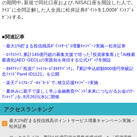
の期間中､新規で同社口座および､NISA口座を開設した人で､
ｸｲｽﾞに全問正解した人全員に松井証券ﾎﾟｲﾝﾄを1,000ﾎﾟｲﾝﾄﾌﾟﾚ
ｾﾞﾝﾄする｡
■関連記事
・最大1%貯まる投信残高ﾎﾟｲﾝﾄｻｰﾋﾞｽ増量ｷｬﾝﾍﾟｰﾝ実施～松井証券
・ﾛｯｸｽﾗｲﾌ､累計145億円超の募集支援で培った｢投資家集客｣と｢AI検索
最適化(AEO･GEO)｣の実践知を発信する公式ﾒﾃﾞｨｱを開設
・ｵﾙﾀﾅﾃｨﾌﾞ投資ﾌﾟﾗｯﾄﾌｫｰﾑ｢ｵﾙﾀﾅﾊﾞﾝｸ｣､『累計申込総額800億円突破記
念ﾌｧﾝﾄﾞPart4 ID1121』を公開
・楽天ﾌﾟﾚﾐｱﾑ･ｺﾞｰﾙﾄﾞｶｰﾄﾞで､積立応援ｷｬﾝﾍﾟｰﾝ実施
・夏休みに親子で楽しく学ぶ金融教育ｲﾍﾞﾝﾄ｢未来につながるお金のﾜｰ
ｸｼｮｯﾌﾟ｣を､8月26日(水)に開催
アクセスランキング
最大1%貯まる投信残高ポイントサービス増量キャンペーン実施～
1
松井証券