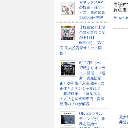
マネックスAM
同証券
の投資一任サー
資産運
ビス、資産残高
Amazo
1,500億円突破
【投資家と上場
企業が直接つな
がる1日】
6/20(土) 、第11
回 個人投資家サミット開
催！
6月17日（水）
17時よりオンラ
イン開催！〈最
新・資産防衛
術〉令和版「お宝保険」の
正体とポテンシャルは？
「相続対策」「資産拡大」
の方法を富裕層専門・資産
運用のプロが解説
Oliveコンサル
最大
ティングが、業
井証
務を開始ー