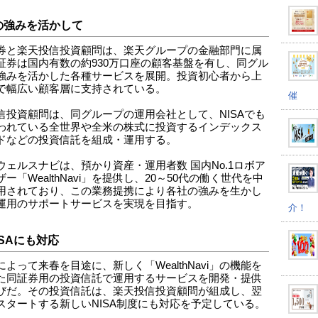
の強みを活かして
券と楽天投信投資顧問は、楽天グループの金融部門に属
証券は国内有数の約930万口座の顧客基盤を有し、同グル
強みを活かした各種サービスを展開。投資初心者から上
で幅広い顧客層に支持されている。
催
信投資顧問は、同グループの運用会社として、NISAでも
われている全世界や全米の株式に投資するインデックス
ドなどの投資信託を組成・運用する。
ウェルスナビは、預かり資産・運用者数 国内No.1ロボア
ー「WealthNavi」を提供し、20～50代の働く世代を中
用されており、この業務提携により各社の強みを生かし
運用のサポートサービスを実現を目指す。
介！
ISAにも対応
よって来春を目途に、新しく「WealthNavi」の機能を
た同証券用の投資信託で運用するサービスを開発・提供
びだ。その投資信託は、楽天投信投資顧問が組成し、翌
スタートする新しいNISA制度にも対応を予定している。