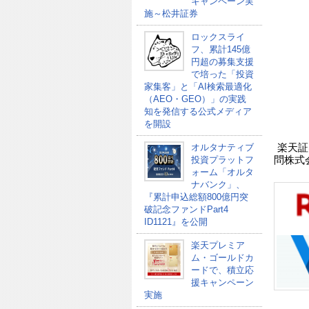
キャンペーン実
施～松井証券
ロックスライ
フ、累計145億
円超の募集支援
で培った「投資
家集客」と「AI検索最適化
（AEO・GEO）」の実践
知を発信する公式メディア
を開設
オルタナティブ
楽天証
投資プラットフ
問株式
ォーム「オルタ
ナバンク」、
『累計申込総額800億円突
破記念ファンドPart4
ID1121』を公開
楽天プレミア
ム・ゴールドカ
ードで、積立応
援キャンペーン
実施