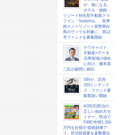
が、旅になる。
ホテル・旅館・
リゾート特化型不動産クラ
ファン「StellaVia」、世界
的スノーリゾート長野県白
馬のヴィラを対象に、第12
号ファンドを募集開始
ナウキャスト、
不動産×データ
活用領域の強化
に向け、榎本英
二氏が顧問に就任
SBIが、読売
333インデック
ス・ファンド募
集取扱い開始
4/20(月)民泊の
正しい始め方セ
ミナー。民泊で
FIRE!年間1,350
万円を目指す!節税効果ア
リ。民泊投資家を多数輩出