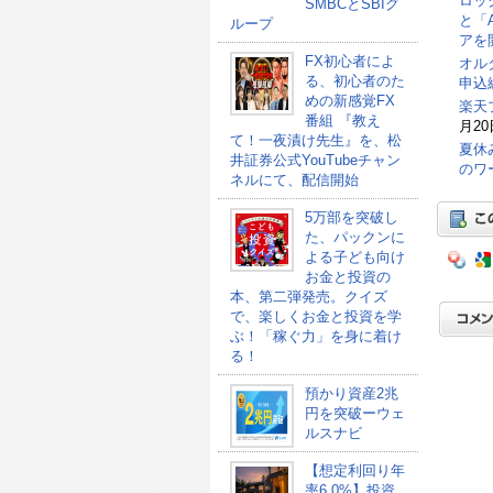
ロッ
SMBCとSBIグ
と「
ループ
アを
FX初心者によ
オル
る、初心者のた
申込総
めの新感覚FX
楽天
番組 『教え
月20
て！一夜漬け先生』を、松
夏休
井証券公式YouTubeチャン
のワ
ネルにて、配信開始
5万部を突破し
た、パックンに
よる子ども向け
お金と投資の
本、第二弾発売。クイズ
で、楽しくお金と投資を学
ぶ！「稼ぐ力」を身に着け
る！
預かり資産2兆
円を突破ーウェ
ルスナビ
【想定利回り年
率6.0%】投資