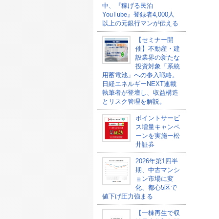
中、『稼げる民泊
YouTube』登録者4,000人
以上の元銀行マンが伝える
【セミナー開
催】不動産・建
設業界の新たな
投資対象「系統
用蓄電池」への参入戦略。
日経エネルギーNEXT連載
執筆者が登壇し、収益構造
とリスク管理を解説。
ポイントサービ
ス増量キャンペ
ーンを実施ー松
井証券
2026年第1四半
期、中古マンシ
ョン市場に変
化、都心5区で
値下げ圧力強まる
【一棟再生で収