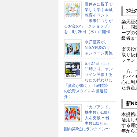
夏休みに親子で
楽しく学ぶ金融
3社
教育イベント
「未来につなが
楽天証
るお金のワークショップ」
し、同
を、8月26日（水）に開催
ープの
級者ま
水戸証券が、
NISA対象のキ
楽天投
ャンペーン実施
取り扱
ファン
6月27日（土）
11時より、オン
一方、
ライン開催！あ
ドバイザ
なたの代わりに
心に利
「資産が働く」《5種類》
た資産
の投資スタイルを厳選紹
介！
新N
「カブアンド」
株主数が100万
本提携に
人を突破 〜株
活用し
主数101万人、
する運
国内第6位にランクイン〜
年から