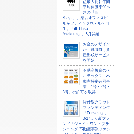
益最大化】年間
平均稼働率90％
超の『illi
Stays』、築古オフィスビ
ルをブティックホテルへ再
生。『illi Haku
Asakusa』、3月開業
お金のデザイン
が、職域向け資
産形成サービス
を開始
不動産投資のベ
ルテックス、不
動産特定共同事
業「1号・2号・
3号」の許可を取得
貸付型クラウド
ファンディング
「Funvest」、
3/17より新ファ
ンド「ジェイ・ワン・プラ
ンニング 不動産事業ファン