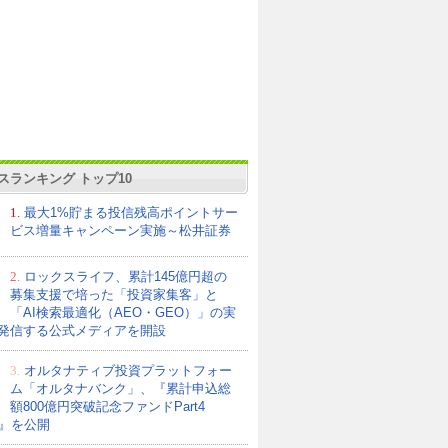
スランキング トップ10
1.
最大1%貯まる投信残高ポイントサー
ビス増量キャンペーン実施～松井証券
2.
ロックスライフ、累計145億円超の
募集支援で培った「投資家集客」と
「AI検索最適化（AEO・GEO）」の実
発信する公式メディアを開設
3.
オルタナティブ投資プラットフォー
ム「オルタナバンク」、『累計申込総
額800億円突破記念ファンドPart4
21』を公開