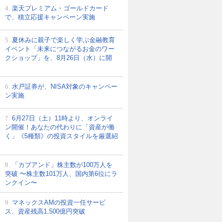
4.
楽天プレミアム・ゴールドカード
で、積立応援キャンペーン実施
5.
夏休みに親子で楽しく学ぶ金融教育
イベント「未来につながるお金のワー
クショップ」を、8月26日（水）に開
6.
水戸証券が、NISA対象のキャンペー
ン実施
7.
6月27日（土）11時より、オンライ
ン開催！あなたの代わりに「資産が働
く」《5種類》の投資スタイルを厳選紹
8.
「カブアンド」株主数が100万人を
突破 〜株主数101万人、国内第6位にラ
ンクイン〜
9.
マネックスAMの投資一任サービ
ス、資産残高1,500億円突破