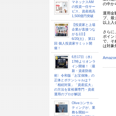
マネックスAM
の中から
の投資一任サー
ビス、資産残高
運用金
1,500億円突破
プ、最
以上入
【投資家と上場
企業が直接つな
さらに
がる1日】
ポイン
6/20(土) 、第11
で、そ
回 個人投資家サミット開
は対象
催！
6月17日（水）
Amazo
17時よりオンラ
イン開催！〈最
新・資産防衛
術〉令和版「お宝保険」の
正体とポテンシャルは？
「相続対策」「資産拡大」
の方法を富裕層専門・資産
運用のプロが解説
Oliveコンサル
ティングが、業
務を開始ー