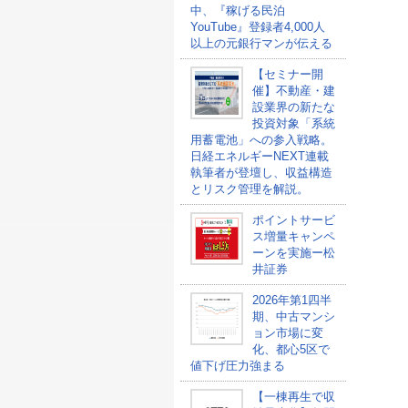
中、『稼げる民泊
YouTube』登録者4,000人
以上の元銀行マンが伝える
【セミナー開
催】不動産・建
設業界の新たな
投資対象「系統
用蓄電池」への参入戦略。
日経エネルギーNEXT連載
執筆者が登壇し、収益構造
とリスク管理を解説。
ポイントサービ
ス増量キャンペ
ーンを実施ー松
井証券
2026年第1四半
期、中古マンシ
ョン市場に変
化、都心5区で
値下げ圧力強まる
【一棟再生で収