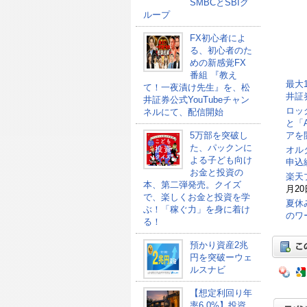
SMBCとSBIグ
ループ
FX初心者によ
る、初心者のた
めの新感覚FX
番組 『教え
最大
て！一夜漬け先生』を、松
井証
井証券公式YouTubeチャン
ロッ
ネルにて、配信開始
と「
アを
5万部を突破し
た、パックンに
オル
よる子ども向け
申込総
お金と投資の
楽天
本、第二弾発売。クイズ
月20
で、楽しくお金と投資を学
夏休
ぶ！「稼ぐ力」を身に着け
のワ
る！
預かり資産2兆
円を突破ーウェ
ルスナビ
【想定利回り年
率6.0%】投資