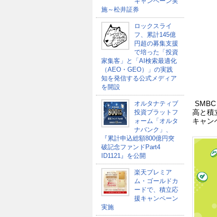
キャンペーン実
施～松井証券
ロックスライ
フ、累計145億
円超の募集支援
で培った「投資
家集客」と「AI検索最適化
（AEO・GEO）」の実践
知を発信する公式メディア
を開設
オルタナティブ
SMB
投資プラットフ
高と積
ォーム「オルタ
キャン
ナバンク」、
『累計申込総額800億円突
破記念ファンドPart4
ID1121』を公開
楽天プレミア
ム・ゴールドカ
ードで、積立応
援キャンペーン
実施