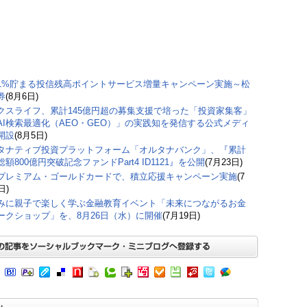
1%貯まる投信残高ポイントサービス増量キャンペーン実施～松
券
(8月6日)
クスライフ、累計145億円超の募集支援で培った「投資家集客」
AI検索最適化（AEO・GEO）」の実践知を発信する公式メディ
開設
(8月5日)
タナティブ投資プラットフォーム「オルタナバンク」、『累計
額800億円突破記念ファンドPart4 ID1121』を公開
(7月23日)
プレミアム・ゴールドカードで、積立応援キャンペーン実施
(7
日)
みに親子で楽しく学ぶ金融教育イベント「未来につながるお金
ークショップ」を、8月26日（水）に開催
(7月19日)