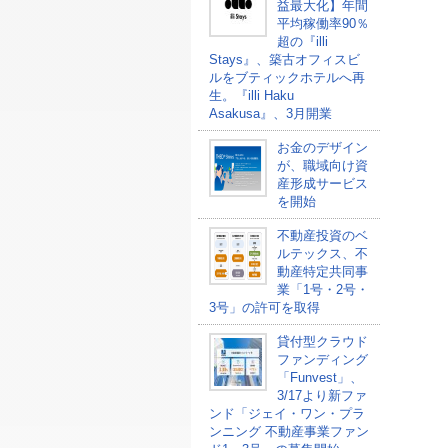
益最大化】年間
平均稼働率90％
超の『illi
Stays』、築古オフィスビ
ルをブティックホテルへ再
生。『illi Haku
Asakusa』、3月開業
お金のデザイン
が、職域向け資
産形成サービス
を開始
不動産投資のベ
ルテックス、不
動産特定共同事
業「1号・2号・
3号」の許可を取得
貸付型クラウド
ファンディング
「Funvest」、
3/17より新ファ
ンド「ジェイ・ワン・プラ
ンニング 不動産事業ファン