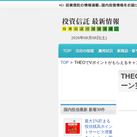
2026年08月08日(土)
TOP
>
THEOでVポイントがもらえるキャ
TH
ーン
国内投信最新 新着30件
最大1%貯まる
投信残高ポイン
トサービス増量