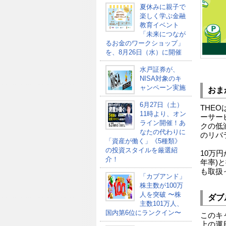
夏休みに親子で
楽しく学ぶ金融
教育イベント
「未来につなが
るお金のワークショップ」
を、8月26日（水）に開催
水戸証券が、
NISA対象のキ
ャンペーン実施
おま
6月27日（土）
THE
11時より、オン
ーサー
ライン開催！あ
クの低
なたの代わりに
のリバ
「資産が働く」《5種類》
の投資スタイルを厳選紹
10万
介！
年率)
も取扱
「カブアンド」
株主数が100万
人を突破 〜株
ダブ
主数101万人、
国内第6位にランクイン〜
このキ
上の運