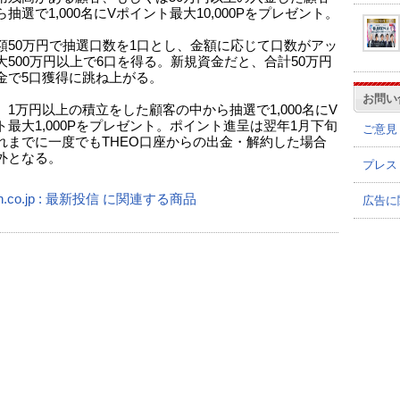
抽選で1,000名にVポイント最大10,000Pをプレゼント。
額50万円で抽選口数を1口とし、金額に応じて口数がアッ
大500万円以上で6口を得る。新規資金だと、合計50万円
金で5口獲得に跳ね上がる。
お問い
、1万円以上の積立をした顧客の中から抽選で1,000名にV
ト最大1,000Pをプレゼント。ポイント進呈は翌年1月下旬
ご意見
れまでに一度でもTHEO口座からの出金・解約した場合
外となる。
プレス
n.co.jp : 最新投信 に関連する商品
広告に