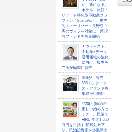
が、旅になる。
ホテル・旅館・
リゾート特化型不動産クラ
ファン「StellaVia」、世界
的スノーリゾート長野県白
馬のヴィラを対象に、第12
号ファンドを募集開始
ナウキャスト、
不動産×データ
活用領域の強化
に向け、榎本英
二氏が顧問に就任
SBIが、読売
333インデック
ス・ファンド募
集取扱い開始
4/20(月)民泊の
正しい始め方セ
ミナー。民泊で
FIRE!年間1,350
万円を目指す!節税効果ア
リ。民泊投資家を多数輩出