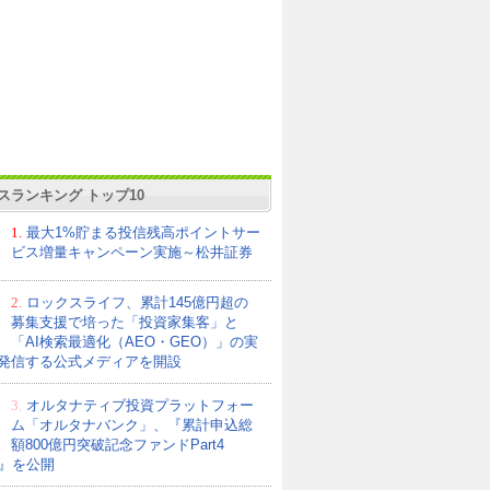
スランキング トップ10
1.
最大1%貯まる投信残高ポイントサー
ビス増量キャンペーン実施～松井証券
2.
ロックスライフ、累計145億円超の
募集支援で培った「投資家集客」と
「AI検索最適化（AEO・GEO）」の実
発信する公式メディアを開設
3.
オルタナティブ投資プラットフォー
ム「オルタナバンク」、『累計申込総
額800億円突破記念ファンドPart4
21』を公開