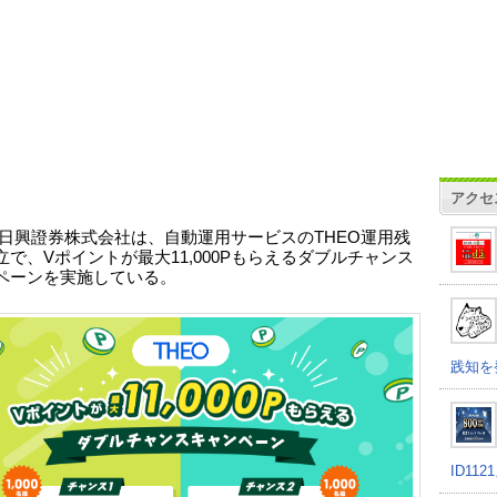
アクセ
C日興證券株式会社は、自動運用サービスのTHEO運用残
立で、Vポイントが最大11,000Pもらえるダブルチャンス
ペーンを実施している。
践知を
ID11