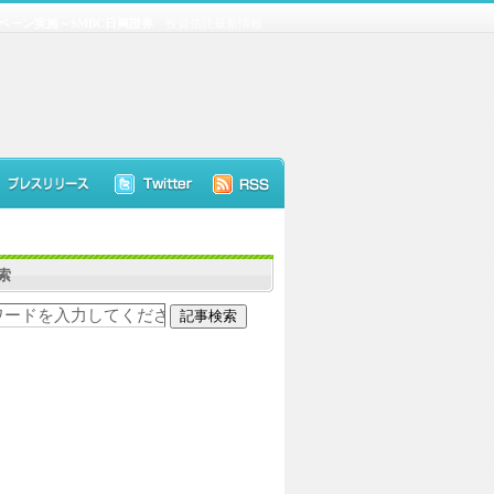
ペーン実施～SMBC日興證券
投資信託最新情報
索