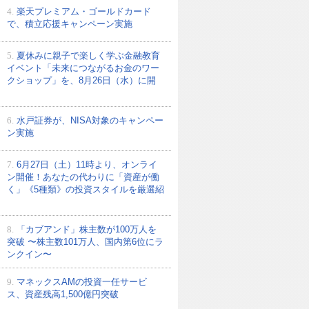
4.
楽天プレミアム・ゴールドカード
で、積立応援キャンペーン実施
5.
夏休みに親子で楽しく学ぶ金融教育
イベント「未来につながるお金のワー
クショップ」を、8月26日（水）に開
6.
水戸証券が、NISA対象のキャンペー
ン実施
7.
6月27日（土）11時より、オンライ
ン開催！あなたの代わりに「資産が働
く」《5種類》の投資スタイルを厳選紹
8.
「カブアンド」株主数が100万人を
突破 〜株主数101万人、国内第6位にラ
ンクイン〜
9.
マネックスAMの投資一任サービ
ス、資産残高1,500億円突破