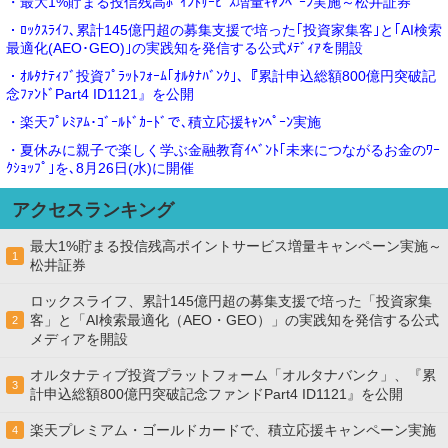
・最大1%貯まる投信残高ﾎﾟｲﾝﾄｻｰﾋﾞｽ増量ｷｬﾝﾍﾟｰﾝ実施～松井証券
・ﾛｯｸｽﾗｲﾌ､累計145億円超の募集支援で培った｢投資家集客｣と｢AI検索
最適化(AEO･GEO)｣の実践知を発信する公式ﾒﾃﾞｨｱを開設
・ｵﾙﾀﾅﾃｨﾌﾞ投資ﾌﾟﾗｯﾄﾌｫｰﾑ｢ｵﾙﾀﾅﾊﾞﾝｸ｣､『累計申込総額800億円突破記
念ﾌｧﾝﾄﾞPart4 ID1121』を公開
・楽天ﾌﾟﾚﾐｱﾑ･ｺﾞｰﾙﾄﾞｶｰﾄﾞで､積立応援ｷｬﾝﾍﾟｰﾝ実施
・夏休みに親子で楽しく学ぶ金融教育ｲﾍﾞﾝﾄ｢未来につながるお金のﾜｰ
ｸｼｮｯﾌﾟ｣を､8月26日(水)に開催
アクセスランキング
最大1%貯まる投信残高ポイントサービス増量キャンペーン実施～
1
松井証券
ロックスライフ、累計145億円超の募集支援で培った「投資家集
客」と「AI検索最適化（AEO・GEO）」の実践知を発信する公式
2
メディアを開設
オルタナティブ投資プラットフォーム「オルタナバンク」、『累
3
計申込総額800億円突破記念ファンドPart4 ID1121』を公開
楽天プレミアム・ゴールドカードで、積立応援キャンペーン実施
4