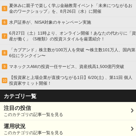
夏休みに親子で楽しく学ぶ金融教育イベント「未来につながるお
5
金のワークショップ」を、8月26日（水）に開催
水戸証券が、NISA対象のキャンペーン実施
6
6月27日（土）11時より、オンライン開催！あなたの代わりに「資
7
産が働く」《5種類》の投資スタイルを厳選紹介！
「カブアンド」株主数が100万人を突破 〜株主数101万人、国内第
8
6位にランクイン〜
マネックスAMの投資一任サービス、資産残高1,500億円突破
9
【投資家と上場企業が直接つながる1日】6/20(土) 、第11回 個人
10
投資家サミット開催！
カテゴリ一覧
注目の投信
このカテゴリの記事一覧を見る
運用状況
このカテゴリの記事一覧を見る