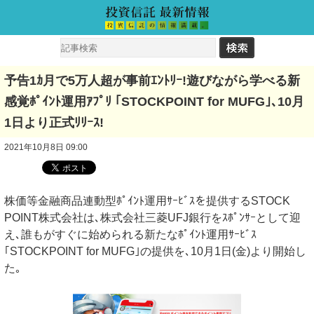
予告1ｶ月で5万人超が事前ｴﾝﾄﾘｰ!遊びながら学べる新
感覚ﾎﾟｲﾝﾄ運用ｱﾌﾟﾘ ｢STOCKPOINT for MUFG｣､10月
1日より正式ﾘﾘｰｽ!
2021年10月8日 09:00
株価等金融商品連動型ﾎﾟｲﾝﾄ運用ｻｰﾋﾞｽを提供するSTOCK
POINT株式会社は､株式会社三菱UFJ銀行をｽﾎﾟﾝｻｰとして迎
え､誰もがすぐに始められる新たなﾎﾟｲﾝﾄ運用ｻｰﾋﾞｽ
｢STOCKPOINT for MUFG｣の提供を､10月1日(金)より開始し
た｡