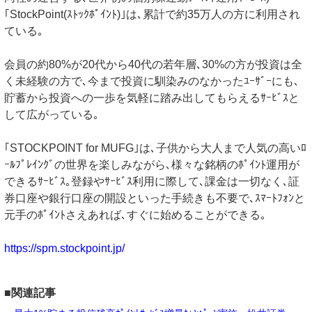
｢StockPoint(ｽﾄｯｸﾎﾟｲﾝﾄ)｣は､累計で約35万人の方に利用され
ている｡
会員の約80%が20代から40代の若年層､30%の方が投資は全
く未経験の方で､今まで投資に馴染みのなかったﾕｰｻﾞｰにも､
貯蓄から投資への一歩を気軽に踏み出してもらえるｻｰﾋﾞｽと
して広がっている｡
｢STOCKPOINT for MUFG｣は､子供から大人まで人気の高いﾛ
ｰﾙﾌﾟﾚｲﾝｸﾞの世界を楽しみながら､様々な銘柄のﾎﾟｲﾝﾄ運用が
できるｻｰﾋﾞｽ｡登録やｻｰﾋﾞｽ利用に際して､課金は一切なく､証
券口座や銀行口座の開設といった手続きも不要で､ｽﾏｰﾄﾌｫﾝと
元手のﾎﾟｲﾝﾄさえあれば､すぐに始めることができる｡
https://spm.stockpoint.jp/
■関連記事