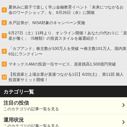
夏休みに親子で楽しく学ぶ金融教育イベント「未来につながるお
5
金のワークショップ」を、8月26日（水）に開催
水戸証券が、NISA対象のキャンペーン実施
6
6月27日（土）11時より、オンライン開催！あなたの代わりに「資
7
産が働く」《5種類》の投資スタイルを厳選紹介！
「カブアンド」株主数が100万人を突破 〜株主数101万人、国内第
8
6位にランクイン〜
マネックスAMの投資一任サービス、資産残高1,500億円突破
9
【投資家と上場企業が直接つながる1日】6/20(土) 、第11回 個人
10
投資家サミット開催！
カテゴリ一覧
注目の投信
このカテゴリの記事一覧を見る
運用状況
このカテゴリの記事一覧を見る