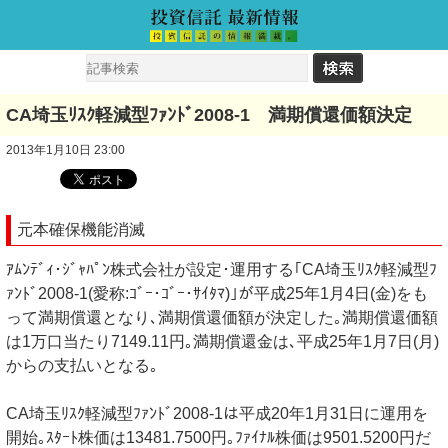
CA埼玉ﾘｽｸ軽減型ﾌｧﾝﾄﾞ2008-1 満期償還価額決定
2013年1月10日 23:00
元本確保機能消滅
ｱﾑﾝﾃﾞｨ･ｼﾞｬﾊﾟﾝ株式会社が設定･運用する｢CA埼玉ﾘｽｸ軽減型ﾌ
ｧﾝﾄﾞ2008-1(愛称:ｺﾞｰ･ｺﾞｰ･ｻｲﾀﾏ)｣が平成25年1月4日(金)をも
って満期償還となり､満期償還価額が決定した｡満期償還価額
は1万口当たり7149.11円｡満期償還金は､平成25年1月7日(月)
からの支払いとなる｡
CA埼玉ﾘｽｸ軽減型ﾌｧﾝﾄﾞ2008-1は平成20年1月31日に運用を
開始｡ｽﾀｰﾄ株価は13481.7500円｡ﾌｧｲﾅﾙ株価は9501.5200円だ