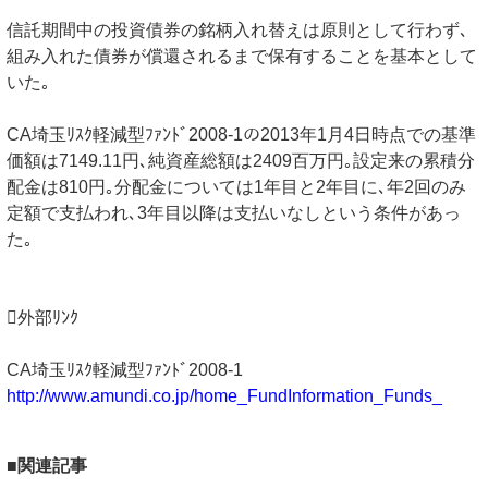
信託期間中の投資債券の銘柄入れ替えは原則として行わず､
組み入れた債券が償還されるまで保有することを基本として
いた｡
CA埼玉ﾘｽｸ軽減型ﾌｧﾝﾄﾞ2008-1の2013年1月4日時点での基準
価額は7149.11円､純資産総額は2409百万円｡設定来の累積分
配金は810円｡分配金については1年目と2年目に､年2回のみ
定額で支払われ､3年目以降は支払いなしという条件があっ
た｡
外部ﾘﾝｸ
CA埼玉ﾘｽｸ軽減型ﾌｧﾝﾄﾞ2008-1
http://www.amundi.co.jp/home_FundInformation_Funds_
■関連記事