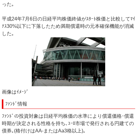
った｡
平成24年7月6日の日経平均株価終値がｽﾀｰﾄ株価と比較してﾏｲ
ﾅｽ30%以下に下落したため満期償還時の元本確保機能が消滅
した｡
画像はｲﾒｰｼﾞ
ﾌｧﾝﾄﾞ情報
ﾌｧﾝﾄﾞの投資対象は日経平均株価の水準により償還価格･償還
時期が決定される性格を持ち､ﾕｰﾛ市場で発行される円建ての
債券｡(格付けはAA-またはAa3格以上)｡