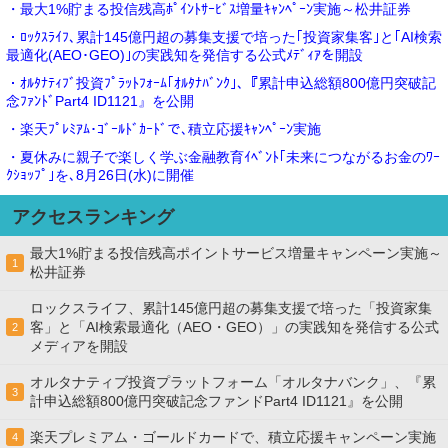
・最大1%貯まる投信残高ﾎﾟｲﾝﾄｻｰﾋﾞｽ増量ｷｬﾝﾍﾟｰﾝ実施～松井証券
・ﾛｯｸｽﾗｲﾌ､累計145億円超の募集支援で培った｢投資家集客｣と｢AI検索
最適化(AEO･GEO)｣の実践知を発信する公式ﾒﾃﾞｨｱを開設
・ｵﾙﾀﾅﾃｨﾌﾞ投資ﾌﾟﾗｯﾄﾌｫｰﾑ｢ｵﾙﾀﾅﾊﾞﾝｸ｣､『累計申込総額800億円突破記
念ﾌｧﾝﾄﾞPart4 ID1121』を公開
・楽天ﾌﾟﾚﾐｱﾑ･ｺﾞｰﾙﾄﾞｶｰﾄﾞで､積立応援ｷｬﾝﾍﾟｰﾝ実施
・夏休みに親子で楽しく学ぶ金融教育ｲﾍﾞﾝﾄ｢未来につながるお金のﾜｰ
ｸｼｮｯﾌﾟ｣を､8月26日(水)に開催
アクセスランキング
最大1%貯まる投信残高ポイントサービス増量キャンペーン実施～
1
松井証券
ロックスライフ、累計145億円超の募集支援で培った「投資家集
客」と「AI検索最適化（AEO・GEO）」の実践知を発信する公式
2
メディアを開設
オルタナティブ投資プラットフォーム「オルタナバンク」、『累
3
計申込総額800億円突破記念ファンドPart4 ID1121』を公開
楽天プレミアム・ゴールドカードで、積立応援キャンペーン実施
4