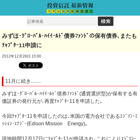
みずほ･ｸﾞﾛｰﾊﾞﾙ･ﾊｲｲｰﾙﾄﾞ債券ﾌｧﾝﾄﾞの保有債券､またも
ﾁｬﾌﾟﾀｰ11申請に
2012年12月28日 15:00
11月に続き……
みずほ･ｸﾞﾛｰﾊﾞﾙ･ﾊｲｲｰﾙﾄﾞ債券ﾌｧﾝﾄﾞ(通貨選択型)が保有する有
価証券の発行元が､再度ﾁｬﾌﾟﾀｰ11を申請した｡
今回ﾁｬﾌﾟﾀｰ11を申請したのは､米国の電力会社であるｴｼﾞｿﾝ･ﾐ
ｯｼｮﾝ･ｴﾅｼﾞｰ(Edison Mission Energy)｡
現地時間12月17日にﾁｬﾌﾟﾀｰ11が申請され､これによりｴｼﾞｿﾝ･