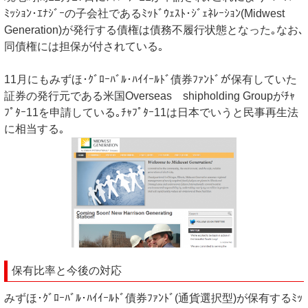
ﾐｯｼｮﾝ･ｴﾅｼﾞｰの子会社であるﾐｯﾄﾞｳｪｽﾄ･ｼﾞｪﾈﾚｰｼｮﾝ(Midwest
Generation)が発行する債権は債務不履行状態となった｡なお､
同債権には担保が付されている｡
11月にもみずほ･ｸﾞﾛｰﾊﾞﾙ･ﾊｲｲｰﾙﾄﾞ債券ﾌｧﾝﾄﾞが保有していた
証券の発行元である米国Overseas shipholding Groupがﾁｬ
ﾌﾟﾀｰ11を申請している｡ﾁｬﾌﾟﾀｰ11は日本でいうと民事再生法
に相当する｡
保有比率と今後の対応
みずほ･ｸﾞﾛｰﾊﾞﾙ･ﾊｲｲｰﾙﾄﾞ債券ﾌｧﾝﾄﾞ(通貨選択型)が保有するﾐｯ