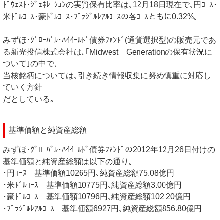
ﾄﾞｳｪｽﾄ･ｼﾞｪﾈﾚｰｼｮﾝの実質保有比率は､12月18日現在で､円ｺｰｽ･
米ﾄﾞﾙｺｰｽ･豪ﾄﾞﾙｺｰｽ･ﾌﾞﾗｼﾞﾙﾚｱﾙｺｰｽの各ｺｰｽともに0.32%｡
みずほ･ｸﾞﾛｰﾊﾞﾙ･ﾊｲｲｰﾙﾄﾞ債券ﾌｧﾝﾄﾞ(通貨選択型)の販売元であ
る新光投信株式会社は､｢Midwest Generationの保有状況に
ついて｣の中で､
当核銘柄については､引き続き情報収集に努め慎重に対応し
ていく方針
だとしている｡
基準価額と純資産総額
みずほ･ｸﾞﾛｰﾊﾞﾙ･ﾊｲｲｰﾙﾄﾞ債券ﾌｧﾝﾄﾞの2012年12月26日付けの
基準価額と純資産総額は以下の通り｡
･円ｺｰｽ 基準価額10265円､純資産総額75.08億円
･米ﾄﾞﾙｺｰｽ 基準価額10775円､純資産総額3.00億円
･豪ﾄﾞﾙｺｰｽ 基準価額10796円､純資産総額102.20億円
･ﾌﾞﾗｼﾞﾙﾚｱﾙｺｰｽ 基準価額6927円､純資産総額856.80億円