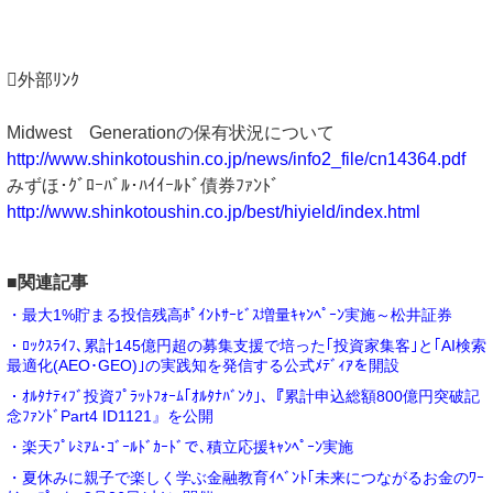
外部ﾘﾝｸ
Midwest Generationの保有状況について
http://www.shinkotoushin.co.jp/news/info2_file/cn14364.pdf
みずほ･ｸﾞﾛｰﾊﾞﾙ･ﾊｲｲｰﾙﾄﾞ債券ﾌｧﾝﾄﾞ
http://www.shinkotoushin.co.jp/best/hiyield/index.html
■関連記事
・最大1%貯まる投信残高ﾎﾟｲﾝﾄｻｰﾋﾞｽ増量ｷｬﾝﾍﾟｰﾝ実施～松井証券
・ﾛｯｸｽﾗｲﾌ､累計145億円超の募集支援で培った｢投資家集客｣と｢AI検索
最適化(AEO･GEO)｣の実践知を発信する公式ﾒﾃﾞｨｱを開設
・ｵﾙﾀﾅﾃｨﾌﾞ投資ﾌﾟﾗｯﾄﾌｫｰﾑ｢ｵﾙﾀﾅﾊﾞﾝｸ｣､『累計申込総額800億円突破記
念ﾌｧﾝﾄﾞPart4 ID1121』を公開
・楽天ﾌﾟﾚﾐｱﾑ･ｺﾞｰﾙﾄﾞｶｰﾄﾞで､積立応援ｷｬﾝﾍﾟｰﾝ実施
・夏休みに親子で楽しく学ぶ金融教育ｲﾍﾞﾝﾄ｢未来につながるお金のﾜｰ