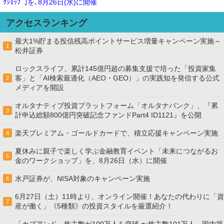
ｸｼｮｯﾌﾟ｣を､8月26日(水)に開催
アクセスランキング
最大1%貯まる投信残高ポイントサービス増量キャンペーン実施～
1
松井証券
ロックスライフ、累計145億円超の募集支援で培った「投資家集
客」と「AI検索最適化（AEO・GEO）」の実践知を発信する公式
2
メディアを開設
オルタナティブ投資プラットフォーム「オルタナバンク」、『累
3
計申込総額800億円突破記念ファンドPart4 ID1121』を公開
楽天プレミアム・ゴールドカードで、積立応援キャンペーン実施
4
夏休みに親子で楽しく学ぶ金融教育イベント「未来につながるお
5
金のワークショップ」を、8月26日（水）に開催
水戸証券が、NISA対象のキャンペーン実施
6
6月27日（土）11時より、オンライン開催！あなたの代わりに「資
7
産が働く」《5種類》の投資スタイルを厳選紹介！