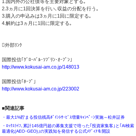
1.国内外の公社債等を主要対象とする｡
2.3ヵ月に1回決算を行い､収益の分配を行う｡
3.購入の申込みは3ヵ月に1回に限定する｡
4.解約は3ヵ月に1回に限定する｡
外部ﾘﾝｸ
国際投信｢ｸﾞﾛｰﾊﾞﾙ･ｿﾌﾞﾘﾝ･ｵｰﾌﾟﾝ｣
http://www.kokusai-am.co.jp/148013
国際投信｢ﾎｰﾌﾟ｣
http://www.kokusai-am.co.jp/223002
■関連記事
・最大1%貯まる投信残高ﾎﾟｲﾝﾄｻｰﾋﾞｽ増量ｷｬﾝﾍﾟｰﾝ実施～松井証券
・ﾛｯｸｽﾗｲﾌ､累計145億円超の募集支援で培った｢投資家集客｣と｢AI検索
最適化(AEO･GEO)｣の実践知を発信する公式ﾒﾃﾞｨｱを開設