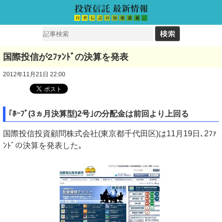
国際投信が2ﾌｧﾝﾄﾞの決算を発表
2012年11月21日 22:00
｢ﾎｰﾌﾟ(3ヵ月決算型)2号｣の分配金は前回より上回る
国際投信投資顧問株式会社(東京都千代田区)は11月19日､2ﾌｧ
ﾝﾄﾞの決算を発表した｡