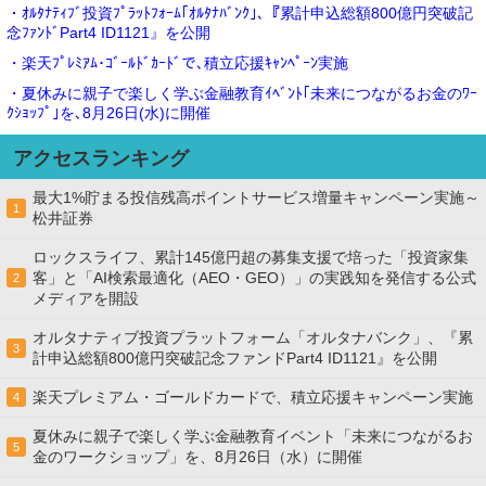
・ｵﾙﾀﾅﾃｨﾌﾞ投資ﾌﾟﾗｯﾄﾌｫｰﾑ｢ｵﾙﾀﾅﾊﾞﾝｸ｣､『累計申込総額800億円突破記
念ﾌｧﾝﾄﾞPart4 ID1121』を公開
・楽天ﾌﾟﾚﾐｱﾑ･ｺﾞｰﾙﾄﾞｶｰﾄﾞで､積立応援ｷｬﾝﾍﾟｰﾝ実施
・夏休みに親子で楽しく学ぶ金融教育ｲﾍﾞﾝﾄ｢未来につながるお金のﾜｰ
ｸｼｮｯﾌﾟ｣を､8月26日(水)に開催
アクセスランキング
最大1%貯まる投信残高ポイントサービス増量キャンペーン実施～
1
松井証券
ロックスライフ、累計145億円超の募集支援で培った「投資家集
客」と「AI検索最適化（AEO・GEO）」の実践知を発信する公式
2
メディアを開設
オルタナティブ投資プラットフォーム「オルタナバンク」、『累
3
計申込総額800億円突破記念ファンドPart4 ID1121』を公開
楽天プレミアム・ゴールドカードで、積立応援キャンペーン実施
4
夏休みに親子で楽しく学ぶ金融教育イベント「未来につながるお
5
金のワークショップ」を、8月26日（水）に開催