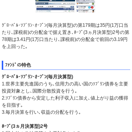
ｸﾞﾛｰﾊﾞﾙ･ｿﾌﾞﾘﾝ･ｵｰﾌﾟﾝ(毎月決算型)の第179期は35円(1万口当
たり､課税前)の分配金で据え置き､ﾎｰﾌﾟ(3ヵ月決算型)2号の第
78期は3.41円(1万口当たり､課税前)の分配金で前回の3.19円
を上回った｡
ﾌｧﾝﾄﾞの特色
ｸﾞﾛｰﾊﾞﾙ･ｿﾌﾞﾘﾝ･ｵｰﾌﾟﾝ(毎月決算型)
1.世界主要先進国のうち､信用力の高い国のｿﾌﾞﾘﾝ債券を主要
投資対象とし､国際分散投資を行う｡
2.ｿﾌﾞﾘﾝ債券から安定した利子収入に加え､値上がり益の獲得
を目指す｡
3.毎月決算を行い､収益の分配を行う｡
ﾎｰﾌﾟ(3ヵ月決算型)2号