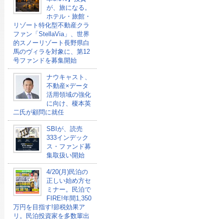
が、旅になる。
ホテル・旅館・
リゾート特化型不動産クラ
ファン「StellaVia」、世界
的スノーリゾート長野県白
馬のヴィラを対象に、第12
号ファンドを募集開始
ナウキャスト、
不動産×データ
活用領域の強化
に向け、榎本英
二氏が顧問に就任
SBIが、読売
333インデック
ス・ファンド募
集取扱い開始
4/20(月)民泊の
正しい始め方セ
ミナー。民泊で
FIRE!年間1,350
万円を目指す!節税効果ア
リ。民泊投資家を多数輩出