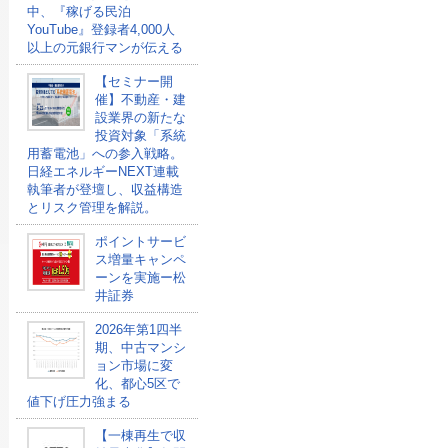
中、『稼げる民泊
YouTube』登録者4,000人
以上の元銀行マンが伝える
【セミナー開
催】不動産・建
設業界の新たな
投資対象「系統
用蓄電池」への参入戦略。
日経エネルギーNEXT連載
執筆者が登壇し、収益構造
とリスク管理を解説。
ポイントサービ
ス増量キャンペ
ーンを実施ー松
井証券
2026年第1四半
期、中古マンシ
ョン市場に変
化、都心5区で
値下げ圧力強まる
【一棟再生で収