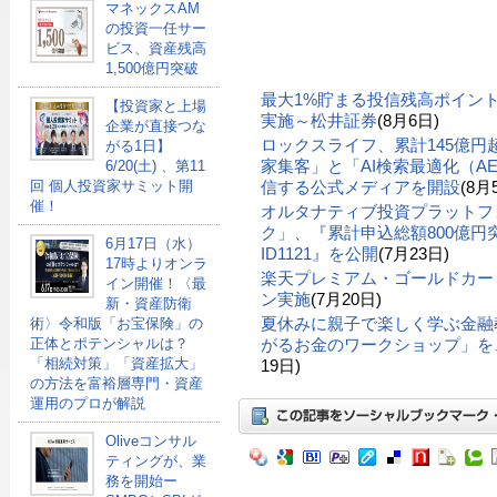
マネックスAM
の投資一任サー
ビス、資産残高
1,500億円突破
最大1%貯まる投信残高ポイン
【投資家と上場
実施～松井証券
(8月6日)
企業が直接つな
ロックスライフ、累計145億
がる1日】
家集客」と「AI検索最適化（A
6/20(土) 、第11
信する公式メディアを開設
(8月
回 個人投資家サミット開
催！
オルタナティブ投資プラットフ
ク」、『累計申込総額800億円突
6月17日（水）
ID1121』を公開
(7月23日)
17時よりオンラ
楽天プレミアム・ゴールドカー
イン開催！〈最
ン実施
(7月20日)
新・資産防衛
夏休みに親子で楽しく学ぶ金融
術〉令和版「お宝保険」の
がるお金のワークショップ」を、
正体とポテンシャルは？
「相続対策」「資産拡大」
19日)
の方法を富裕層専門・資産
運用のプロが解説
Oliveコンサル
ティングが、業
務を開始ー