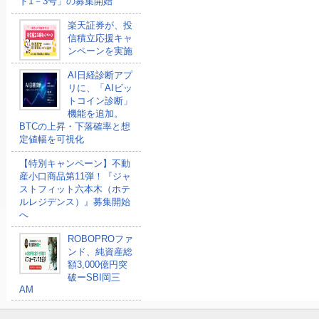
ド1－3号」の募集開始
楽天証券が、投
信積立応援キャ
ンペーンを実施
AI日経診断アプ
リに、「AIビッ
トコイン診断」
機能を追加。
BTCの上昇・下落確率と想
定値幅を可視化
【特別キャンペーン】不動
産小口商品第11弾！『ジャ
ストフィット六本木（ホテ
ルレジデンス）』募集開始
へ
ROBOPROファ
ンド、純資産総
額3,000億円突
破ーSBI岡三
AM