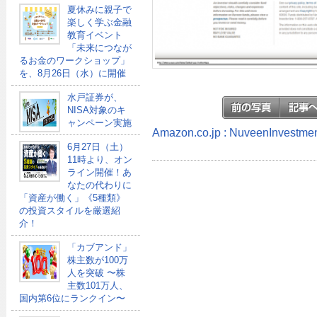
夏休みに親子で
楽しく学ぶ金融
教育イベント
「未来につなが
るお金のワークショップ」
を、8月26日（水）に開催
水戸証券が、
NISA対象のキ
ャンペーン実施
Amazon.co.jp : NuveenInve
6月27日（土）
11時より、オン
ライン開催！あ
なたの代わりに
「資産が働く」《5種類》
の投資スタイルを厳選紹
介！
「カブアンド」
株主数が100万
人を突破 〜株
主数101万人、
国内第6位にランクイン〜