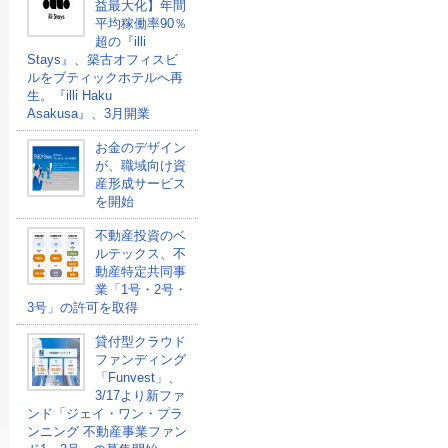
益最大化】年間
平均稼働率90％
超の『illi
Stays』、築古オフィスビ
ルをブティックホテルへ再
生。『illi Haku
Asakusa』、3月開業
お金のデザイン
が、職域向け資
産形成サービス
を開始
不動産投資のベ
ルテックス、不
動産特定共同事
業「1号・2号・
3号」の許可を取得
貸付型クラウド
ファンディング
「Funvest」、
3/17より新ファ
ンド「ジェイ・ワン・プラ
ンニング 不動産事業ファン