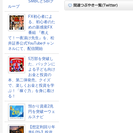
SMBCとSBIグ
ループ
FX初心者によ
る、初心者のた
めの新感覚FX
番組 『教え
て！一夜漬け先生』を、松
井証券公式YouTubeチャン
ネルにて、配信開始
5万部を突破し
た、パックンに
よる子ども向け
お金と投資の
本、第二弾発売。クイズ
で、楽しくお金と投資を学
ぶ！「稼ぐ力」を身に着け
る！
預かり資産2兆
円を突破ーウェ
ルスナビ
【想定利回り年
率6.0%】投資