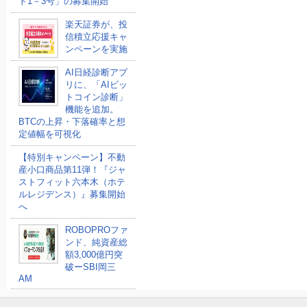
ド1－3号」の募集開始
楽天証券が、投
信積立応援キャ
ンペーンを実施
AI日経診断アプ
リに、「AIビッ
トコイン診断」
機能を追加。
BTCの上昇・下落確率と想
定値幅を可視化
【特別キャンペーン】不動
産小口商品第11弾！『ジャ
ストフィット六本木（ホテ
ルレジデンス）』募集開始
へ
ROBOPROファ
ンド、純資産総
額3,000億円突
破ーSBI岡三
AM