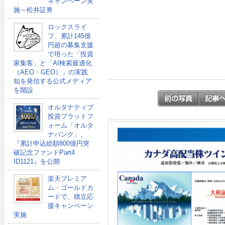
キャンペーン実
施～松井証券
ロックスライ
フ、累計145億
円超の募集支援
で培った「投資
家集客」と「AI検索最適化
（AEO・GEO）」の実践
知を発信する公式メディア
を開設
オルタナティブ
投資プラットフ
ォーム「オルタ
ナバンク」、
『累計申込総額800億円突
破記念ファンドPart4
ID1121』を公開
楽天プレミア
ム・ゴールドカ
ードで、積立応
援キャンペーン
実施