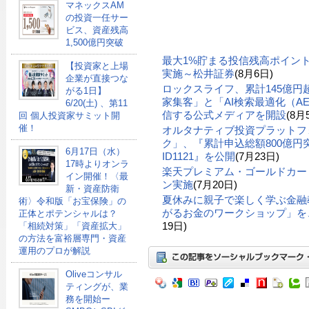
マネックスAM
の投資一任サー
ビス、資産残高
1,500億円突破
最大1%貯まる投信残高ポイン
【投資家と上場
実施～松井証券
(8月6日)
企業が直接つな
ロックスライフ、累計145億
がる1日】
家集客」と「AI検索最適化（A
6/20(土) 、第11
信する公式メディアを開設
(8月
回 個人投資家サミット開
催！
オルタナティブ投資プラットフ
ク」、『累計申込総額800億円突
6月17日（水）
ID1121』を公開
(7月23日)
17時よりオンラ
楽天プレミアム・ゴールドカー
イン開催！〈最
ン実施
(7月20日)
新・資産防衛
夏休みに親子で楽しく学ぶ金融
術〉令和版「お宝保険」の
がるお金のワークショップ」を、
正体とポテンシャルは？
19日)
「相続対策」「資産拡大」
の方法を富裕層専門・資産
運用のプロが解説
Oliveコンサル
ティングが、業
務を開始ー