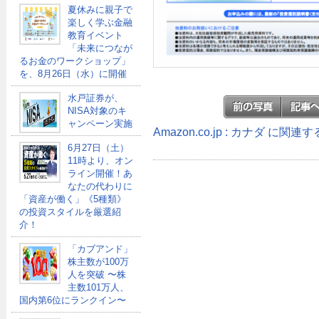
夏休みに親子で
楽しく学ぶ金融
教育イベント
「未来につなが
るお金のワークショップ」
を、8月26日（水）に開催
水戸証券が、
NISA対象のキ
ャンペーン実施
Amazon.co.jp : カナダ に関連
6月27日（土）
11時より、オン
ライン開催！あ
なたの代わりに
「資産が働く」《5種類》
の投資スタイルを厳選紹
介！
「カブアンド」
株主数が100万
人を突破 〜株
主数101万人、
国内第6位にランクイン〜