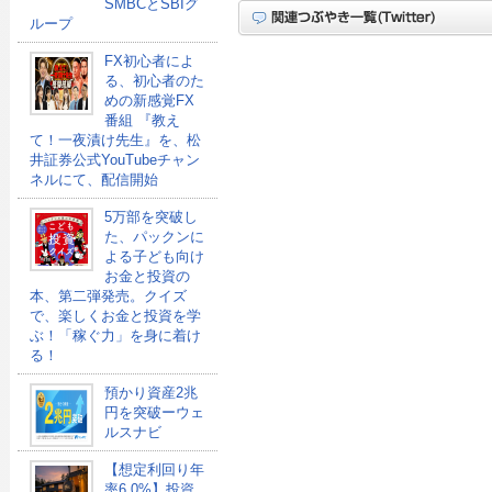
SMBCとSBIグ
ループ
FX初心者によ
る、初心者のた
めの新感覚FX
番組 『教え
て！一夜漬け先生』を、松
井証券公式YouTubeチャン
ネルにて、配信開始
5万部を突破し
た、パックンに
よる子ども向け
お金と投資の
本、第二弾発売。クイズ
で、楽しくお金と投資を学
ぶ！「稼ぐ力」を身に着け
る！
預かり資産2兆
円を突破ーウェ
ルスナビ
【想定利回り年
率6.0%】投資