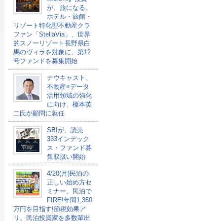
が、旅になる。
ホテル・旅館・
リゾート特化型不動産クラ
ファン「StellaVia」、世界
的スノーリゾート長野県白
馬のヴィラを対象に、第12
号ファンドを募集開始
ナウキャスト、
不動産×データ
活用領域の強化
に向け、榎本英
二氏が顧問に就任
SBIが、読売
333インデック
ス・ファンド募
集取扱い開始
4/20(月)民泊の
正しい始め方セ
ミナー。民泊で
FIRE!年間1,350
万円を目指す!節税効果ア
リ。民泊投資家を多数輩出