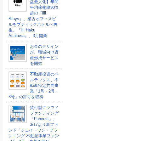
益最大化】年間
平均稼働率90％
超の『illi
Stays』、築古オフィスビ
ルをブティックホテルへ再
生。『illi Haku
Asakusa』、3月開業
お金のデザイン
が、職域向け資
産形成サービス
を開始
不動産投資のベ
ルテックス、不
動産特定共同事
業「1号・2号・
3号」の許可を取得
貸付型クラウド
ファンディング
「Funvest」、
3/17より新ファ
ンド「ジェイ・ワン・プラ
ンニング 不動産事業ファン