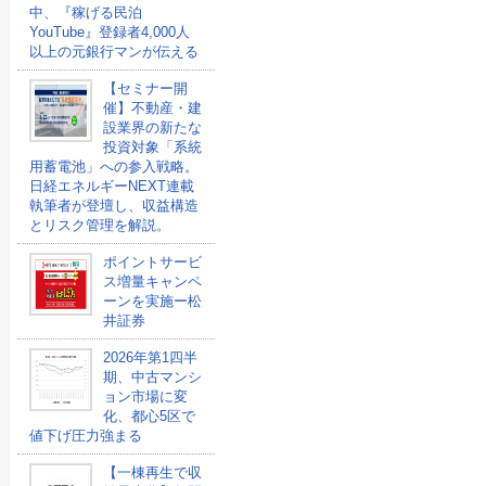
中、『稼げる民泊
YouTube』登録者4,000人
以上の元銀行マンが伝える
【セミナー開
催】不動産・建
設業界の新たな
投資対象「系統
用蓄電池」への参入戦略。
日経エネルギーNEXT連載
執筆者が登壇し、収益構造
とリスク管理を解説。
ポイントサービ
ス増量キャンペ
ーンを実施ー松
井証券
2026年第1四半
期、中古マンシ
ョン市場に変
化、都心5区で
値下げ圧力強まる
【一棟再生で収