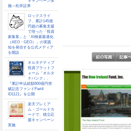
キャンペーン実
施～松井証券
ロックスライ
フ、累計145億
円超の募集支援
で培った「投資
家集客」と「AI検索最適化
（AEO・GEO）」の実践
知を発信する公式メディア
を開設
オルタナティブ
投資プラットフ
ォーム「オルタ
ナバンク」、
『累計申込総額800億円突
破記念ファンドPart4
ID1121』を公開
楽天プレミア
ム・ゴールドカ
ードで、積立応
援キャンペーン
実施