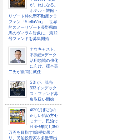
が、旅になる。
ホテル・旅館・
リゾート特化型不動産クラ
ファン「StellaVia」、世界
的スノーリゾート長野県白
馬のヴィラを対象に、第12
号ファンドを募集開始
ナウキャスト、
不動産×データ
活用領域の強化
に向け、榎本英
二氏が顧問に就任
SBIが、読売
333インデック
ス・ファンド募
集取扱い開始
4/20(月)民泊の
正しい始め方セ
ミナー。民泊で
FIRE!年間1,350
万円を目指す!節税効果ア
リ。民泊投資家を多数輩出