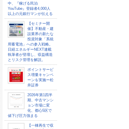
中、『稼げる民泊
YouTube』登録者4,000人
以上の元銀行マンが伝える
【セミナー開
催】不動産・建
設業界の新たな
投資対象「系統
用蓄電池」への参入戦略。
日経エネルギーNEXT連載
執筆者が登壇し、収益構造
とリスク管理を解説。
ポイントサービ
ス増量キャンペ
ーンを実施ー松
井証券
2026年第1四半
期、中古マンシ
ョン市場に変
化、都心5区で
値下げ圧力強まる
【一棟再生で収