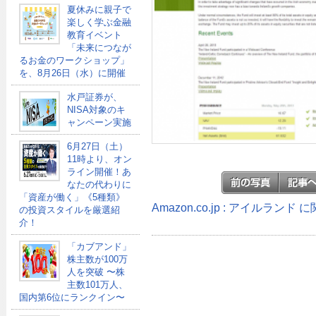
夏休みに親子で
楽しく学ぶ金融
教育イベント
「未来につなが
るお金のワークショップ」
を、8月26日（水）に開催
水戸証券が、
NISA対象のキ
ャンペーン実施
6月27日（土）
11時より、オン
ライン開催！あ
なたの代わりに
「資産が働く」《5種類》
Amazon.co.jp : アイルランド
の投資スタイルを厳選紹
介！
「カブアンド」
株主数が100万
人を突破 〜株
主数101万人、
国内第6位にランクイン〜