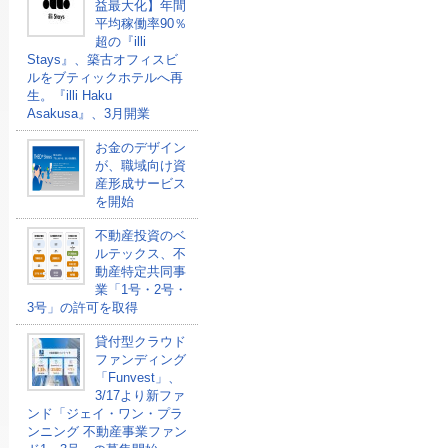
益最大化】年間
平均稼働率90％
超の『illi
Stays』、築古オフィスビ
ルをブティックホテルへ再
生。『illi Haku
Asakusa』、3月開業
お金のデザイン
が、職域向け資
産形成サービス
を開始
不動産投資のベ
ルテックス、不
動産特定共同事
業「1号・2号・
3号」の許可を取得
貸付型クラウド
ファンディング
「Funvest」、
3/17より新ファ
ンド「ジェイ・ワン・プラ
ンニング 不動産事業ファン