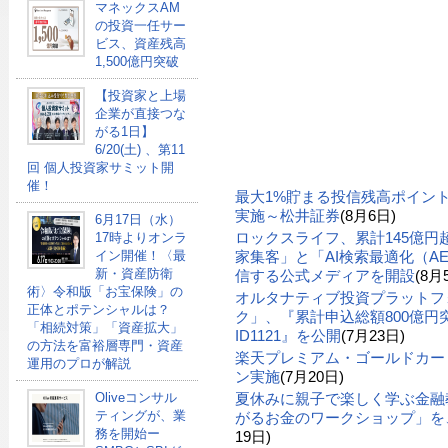
マネックスAM
の投資一任サー
ビス、資産残高
1,500億円突破
【投資家と上場
企業が直接つな
がる1日】
6/20(土) 、第11
回 個人投資家サミット開
催！
最大1%貯まる投信残高ポイン
実施～松井証券
(8月6日)
6月17日（水）
ロックスライフ、累計145億
17時よりオンラ
イン開催！〈最
家集客」と「AI検索最適化（A
新・資産防衛
信する公式メディアを開設
(8月
術〉令和版「お宝保険」の
オルタナティブ投資プラットフ
正体とポテンシャルは？
ク」、『累計申込総額800億円突
「相続対策」「資産拡大」
ID1121』を公開
(7月23日)
の方法を富裕層専門・資産
楽天プレミアム・ゴールドカー
運用のプロが解説
ン実施
(7月20日)
Oliveコンサル
夏休みに親子で楽しく学ぶ金融
ティングが、業
がるお金のワークショップ」を、
務を開始ー
19日)