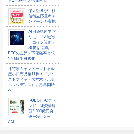
ド1－3号」の募集開始
楽天証券が、投
信積立応援キャ
ンペーンを実施
AI日経診断アプ
リに、「AIビッ
トコイン診断」
機能を追加。
BTCの上昇・下落確率と想
定値幅を可視化
【特別キャンペーン】不動
産小口商品第11弾！『ジャ
ストフィット六本木（ホテ
ルレジデンス）』募集開始
へ
ROBOPROファ
ンド、純資産総
額3,000億円突
破ーSBI岡三
AM