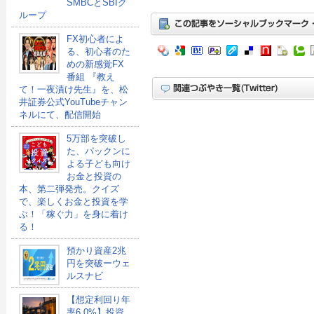
SMBCとSBIグ
ループ
FX初心者によ
る、初心者のた
めの新感覚FX
番組 『教え
て！一夜漬け先生』を、松
井証券公式YouTubeチャン
ネルにて、配信開始
5万部を突破し
た、パックンに
よる子ども向け
お金と投資の
本、第二弾発売。クイズ
で、楽しくお金と投資を学
ぶ！「稼ぐ力」を身に着け
る！
預かり資産2兆
円を突破ーウェ
ルスナビ
【想定利回り年
率6.0%】投資