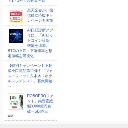
ド1－3号」の募集開始
楽天証券が、投
信積立応援キャ
ンペーンを実施
AI日経診断アプ
リに、「AIビッ
トコイン診断」
機能を追加。
BTCの上昇・下落確率と想
定値幅を可視化
【特別キャンペーン】不動
産小口商品第11弾！『ジャ
ストフィット六本木（ホテ
ルレジデンス）』募集開始
へ
ROBOPROファ
ンド、純資産総
額3,000億円突
破ーSBI岡三
AM