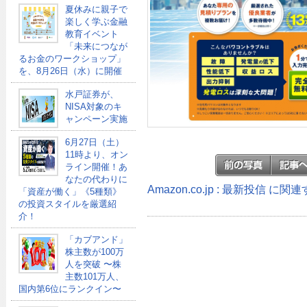
夏休みに親子で
楽しく学ぶ金融
教育イベント
「未来につなが
るお金のワークショップ」
を、8月26日（水）に開催
水戸証券が、
NISA対象のキ
ャンペーン実施
6月27日（土）
11時より、オン
ライン開催！あ
なたの代わりに
Amazon.co.jp : 最新投信 に
「資産が働く」《5種類》
の投資スタイルを厳選紹
介！
「カブアンド」
株主数が100万
人を突破 〜株
主数101万人、
国内第6位にランクイン〜