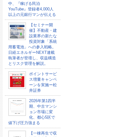
中、『稼げる民泊
YouTube』登録者4,000人
以上の元銀行マンが伝える
【セミナー開
催】不動産・建
設業界の新たな
投資対象「系統
用蓄電池」への参入戦略。
日経エネルギーNEXT連載
執筆者が登壇し、収益構造
とリスク管理を解説。
ポイントサービ
ス増量キャンペ
ーンを実施ー松
井証券
2026年第1四半
期、中古マンシ
ョン市場に変
化、都心5区で
値下げ圧力強まる
【一棟再生で収