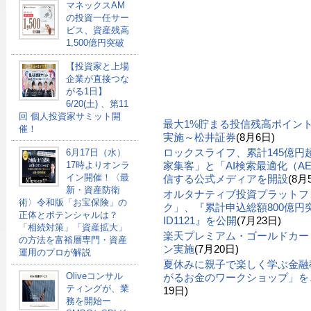
マネックスAM
の投資一任サー
ビス、資産残高
1,500億円突破
【投資家と上場
企業が直接つな
がる1日】
6/20(土) 、第11
回 個人投資家サミット開
最大1%貯まる投信残高ポイン
催！
実施～松井証券
(8月6日)
ロックスライフ、累計145億
6月17日（水）
家集客」と「AI検索最適化（A
17時よりオンラ
イン開催！〈最
信する公式メディアを開設
(8月
新・資産防衛
オルタナティブ投資プラットフ
術〉令和版「お宝保険」の
ク」、『累計申込総額800億円突
正体とポテンシャルは？
ID1121』を公開
(7月23日)
「相続対策」「資産拡大」
楽天プレミアム・ゴールドカー
の方法を富裕層専門・資産
ン実施
(7月20日)
運用のプロが解説
夏休みに親子で楽しく学ぶ金融
Oliveコンサル
がるお金のワークショップ」を、
ティングが、業
19日)
務を開始ー