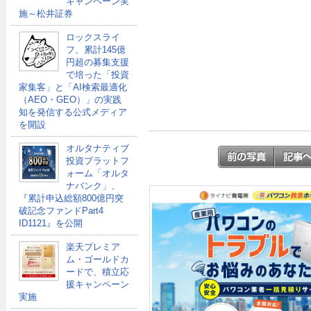
キャンペーン実
施～松井証券
ロックスライ
フ、累計145億
円超の募集支援
で培った「投資
家集客」と「AI検索最適化
（AEO・GEO）」の実践
知を発信する公式メディア
を開設
オルタナティブ
投資プラットフ
ォーム「オルタ
ナバンク」、
『累計申込総額800億円突
破記念ファンドPart4
ID1121』を公開
楽天プレミア
ム・ゴールドカ
ードで、積立応
援キャンペーン
実施