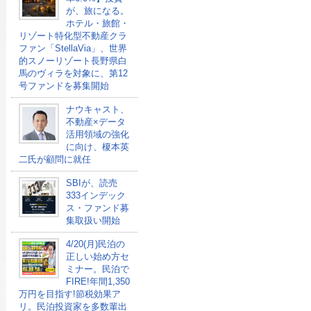
が、旅になる。
ホテル・旅館・
リゾート特化型不動産クラ
ファン「StellaVia」、世界
的スノーリゾート長野県白
馬のヴィラを対象に、第12
号ファンドを募集開始
ナウキャスト、
不動産×データ
活用領域の強化
に向け、榎本英
二氏が顧問に就任
SBIが、読売
333インデック
ス・ファンド募
集取扱い開始
4/20(月)民泊の
正しい始め方セ
ミナー。民泊で
FIRE!年間1,350
万円を目指す!節税効果ア
リ。民泊投資家を多数輩出