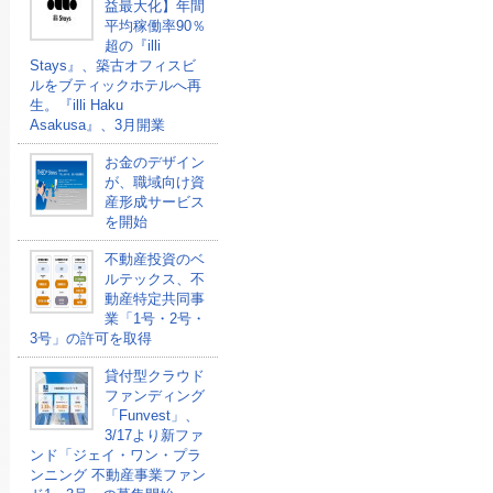
益最大化】年間
平均稼働率90％
超の『illi
Stays』、築古オフィスビ
ルをブティックホテルへ再
生。『illi Haku
Asakusa』、3月開業
お金のデザイン
が、職域向け資
産形成サービス
を開始
不動産投資のベ
ルテックス、不
動産特定共同事
業「1号・2号・
3号」の許可を取得
貸付型クラウド
ファンディング
「Funvest」、
3/17より新ファ
ンド「ジェイ・ワン・プラ
ンニング 不動産事業ファン