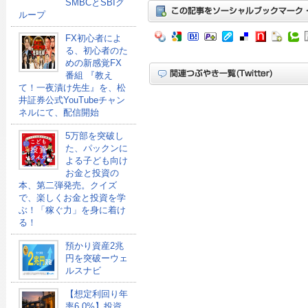
SMBCとSBIグ
ループ
FX初心者によ
る、初心者のた
めの新感覚FX
番組 『教え
て！一夜漬け先生』を、松
井証券公式YouTubeチャン
ネルにて、配信開始
5万部を突破し
た、パックンに
よる子ども向け
お金と投資の
本、第二弾発売。クイズ
で、楽しくお金と投資を学
ぶ！「稼ぐ力」を身に着け
る！
預かり資産2兆
円を突破ーウェ
ルスナビ
【想定利回り年
率6.0%】投資