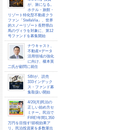
が、旅になる。
ホテル・旅館・
リゾート特化型不動産クラ
ファン「StellaVia」、世界
的スノーリゾート長野県白
馬のヴィラを対象に、第12
号ファンドを募集開始
ナウキャスト、
不動産×データ
活用領域の強化
に向け、榎本英
二氏が顧問に就任
SBIが、読売
333インデック
ス・ファンド募
集取扱い開始
4/20(月)民泊の
正しい始め方セ
ミナー。民泊で
FIRE!年間1,350
万円を目指す!節税効果ア
リ。民泊投資家を多数輩出