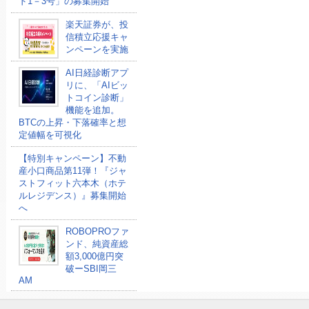
ド1－3号」の募集開始
楽天証券が、投
信積立応援キャ
ンペーンを実施
AI日経診断アプ
リに、「AIビッ
トコイン診断」
機能を追加。
BTCの上昇・下落確率と想
定値幅を可視化
【特別キャンペーン】不動
産小口商品第11弾！『ジャ
ストフィット六本木（ホテ
ルレジデンス）』募集開始
へ
ROBOPROファ
ンド、純資産総
額3,000億円突
破ーSBI岡三
AM