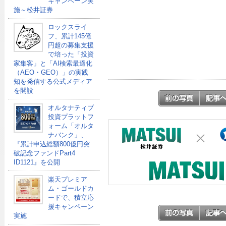
キャンペーン実
施～松井証券
ロックスライ
フ、累計145億
円超の募集支援
で培った「投資
家集客」と「AI検索最適化
（AEO・GEO）」の実践
知を発信する公式メディア
を開設
オルタナティブ
投資プラットフ
ォーム「オルタ
ナバンク」、
『累計申込総額800億円突
破記念ファンドPart4
ID1121』を公開
楽天プレミア
ム・ゴールドカ
ードで、積立応
援キャンペーン
実施