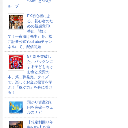
SMBCとSBIグ
ループ
FX初心者によ
る、初心者のた
めの新感覚FX
番組 『教え
て！一夜漬け先生』を、松
井証券公式YouTubeチャン
ネルにて、配信開始
5万部を突破し
た、パックンに
よる子ども向け
お金と投資の
本、第二弾発売。クイズ
で、楽しくお金と投資を学
ぶ！「稼ぐ力」を身に着け
る！
預かり資産2兆
円を突破ーウェ
ルスナビ
【想定利回り年
率6.0%】投資