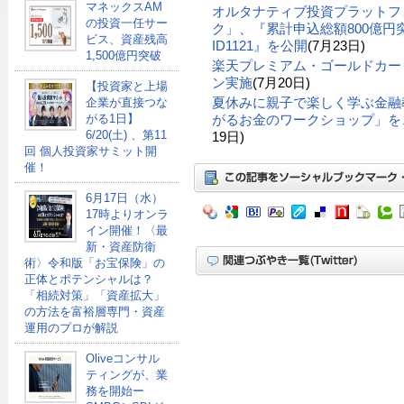
マネックスAM
オルタナティブ投資プラットフ
の投資一任サー
ク」、『累計申込総額800億円突
ビス、資産残高
ID1121』を公開
(7月23日)
1,500億円突破
楽天プレミアム・ゴールドカー
ン実施
(7月20日)
【投資家と上場
夏休みに親子で楽しく学ぶ金融
企業が直接つな
がる1日】
がるお金のワークショップ」を、
6/20(土) 、第11
19日)
回 個人投資家サミット開
催！
6月17日（水）
17時よりオンラ
イン開催！〈最
新・資産防衛
術〉令和版「お宝保険」の
正体とポテンシャルは？
「相続対策」「資産拡大」
の方法を富裕層専門・資産
運用のプロが解説
Oliveコンサル
ティングが、業
務を開始ー