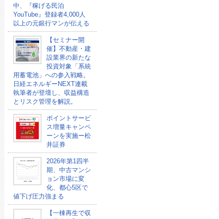
中、『稼げる民泊
YouTube』登録者4,000人
以上の元銀行マンが伝える
【セミナー開
催】不動産・建
設業界の新たな
投資対象「系統
用蓄電池」への参入戦略。
日経エネルギーNEXT連載
執筆者が登壇し、収益構造
とリスク管理を解説。
ポイントサービ
ス増量キャンペ
ーンを実施ー松
井証券
2026年第1四半
期、中古マンシ
ョン市場に変
化、都心5区で
値下げ圧力強まる
【一棟再生で収