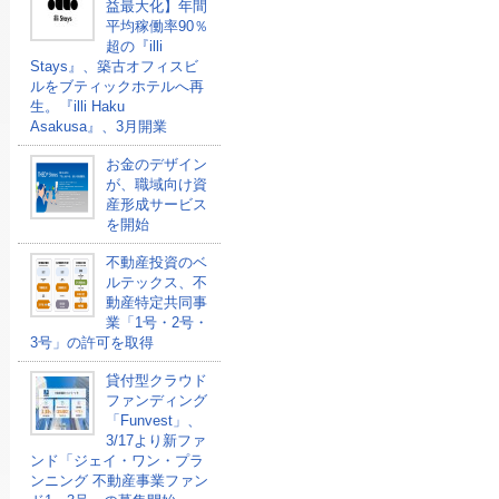
益最大化】年間
平均稼働率90％
超の『illi
Stays』、築古オフィスビ
ルをブティックホテルへ再
生。『illi Haku
Asakusa』、3月開業
お金のデザイン
が、職域向け資
産形成サービス
を開始
不動産投資のベ
ルテックス、不
動産特定共同事
業「1号・2号・
3号」の許可を取得
貸付型クラウド
ファンディング
「Funvest」、
3/17より新ファ
ンド「ジェイ・ワン・プラ
ンニング 不動産事業ファン