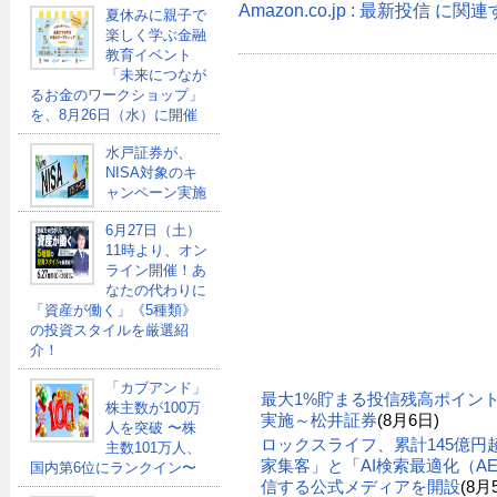
Amazon.co.jp : 最新投信 に
夏休みに親子で
楽しく学ぶ金融
教育イベント
「未来につなが
るお金のワークショップ」
を、8月26日（水）に開催
水戸証券が、
NISA対象のキ
ャンペーン実施
6月27日（土）
11時より、オン
ライン開催！あ
なたの代わりに
「資産が働く」《5種類》
の投資スタイルを厳選紹
介！
「カブアンド」
最大1%貯まる投信残高ポイン
株主数が100万
実施～松井証券
(8月6日)
人を突破 〜株
ロックスライフ、累計145億
主数101万人、
家集客」と「AI検索最適化（A
国内第6位にランクイン〜
信する公式メディアを開設
(8月