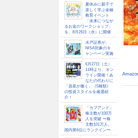
夏休みに親子で
楽しく学ぶ金融
教育イベント
「未来につなが
るお金のワークショップ」
を、8月26日（水）に開催
水戸証券が、
NISA対象のキ
ャンペーン実施
6月27日（土）
11時より、オン
Amazo
ライン開催！あ
なたの代わりに
「資産が働く」《5種類》
の投資スタイルを厳選紹
介！
「カブアンド」
株主数が100万
人を突破 〜株
主数101万人、
国内第6位にランクイン〜