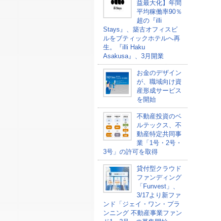
益最大化】年間
平均稼働率90％
超の『illi
Stays』、築古オフィスビ
ルをブティックホテルへ再
生。『illi Haku
Asakusa』、3月開業
お金のデザイン
が、職域向け資
産形成サービス
を開始
不動産投資のベ
ルテックス、不
動産特定共同事
業「1号・2号・
3号」の許可を取得
貸付型クラウド
ファンディング
「Funvest」、
3/17より新ファ
ンド「ジェイ・ワン・プラ
ンニング 不動産事業ファン