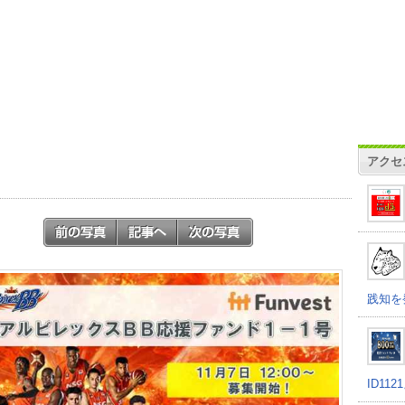
アクセ
践知を
ID11