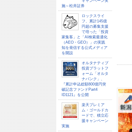
キャンペーン実
施～松井証券
ロックスライ
フ、累計145億
円超の募集支援
で培った「投資
家集客」と「AI検索最適化
（AEO・GEO）」の実践
知を発信する公式メディア
を開設
オルタナティブ
投資プラットフ
ォーム「オルタ
ナバンク」、
『累計申込総額800億円突
破記念ファンドPart4
ID1121』を公開
楽天プレミア
ム・ゴールドカ
ードで、積立応
援キャンペーン
実施