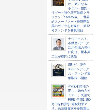
が、旅になる。
ホテル・旅館・
リゾート特化型不動産クラ
ファン「StellaVia」、世界
的スノーリゾート長野県白
馬のヴィラを対象に、第12
号ファンドを募集開始
ナウキャスト、
不動産×データ
活用領域の強化
に向け、榎本英
二氏が顧問に就任
SBIが、読売
333インデック
ス・ファンド募
集取扱い開始
4/20(月)民泊の
正しい始め方セ
ミナー。民泊で
FIRE!年間1,350
万円を目指す!節税効果ア
リ。民泊投資家を多数輩出