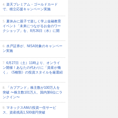
4.
楽天プレミアム・ゴールドカード
で、積立応援キャンペーン実施
5.
夏休みに親子で楽しく学ぶ金融教育
イベント「未来につながるお金のワー
クショップ」を、8月26日（水）に開
6.
水戸証券が、NISA対象のキャンペー
ン実施
7.
6月27日（土）11時より、オンライ
ン開催！あなたの代わりに「資産が働
く」《5種類》の投資スタイルを厳選紹
8.
「カブアンド」株主数が100万人を
突破 〜株主数101万人、国内第6位にラ
ンクイン〜
9.
マネックスAMの投資一任サービ
ス、資産残高1,500億円突破