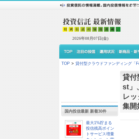
貸付
2026年08月07日(金)
TOP
>
貸付型クラウドファンディング「Fu
貸付
st
レッ
集開
国内投信最新 新着30件
最大1%貯まる
投信残高ポイン
トサービス増量