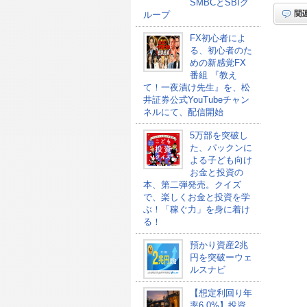
SMBCとSBIグ
ループ
FX初心者によ
る、初心者のた
めの新感覚FX
番組 『教え
て！一夜漬け先生』を、松
井証券公式YouTubeチャン
ネルにて、配信開始
5万部を突破し
た、パックンに
よる子ども向け
お金と投資の
本、第二弾発売。クイズ
で、楽しくお金と投資を学
ぶ！「稼ぐ力」を身に着け
る！
預かり資産2兆
円を突破ーウェ
ルスナビ
【想定利回り年
率6.0%】投資