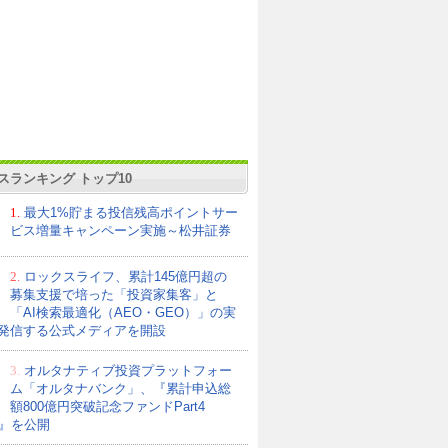
スランキング トップ10
1.
最大1%貯まる投信残高ポイントサー
ビス増量キャンペーン実施～松井証券
2.
ロックスライフ、累計145億円超の
募集支援で培った「投資家集客」と
「AI検索最適化（AEO・GEO）」の実
発信する公式メディアを開設
3.
オルタナティブ投資プラットフォー
ム「オルタナバンク」、『累計申込総
額800億円突破記念ファンドPart4
21』を公開