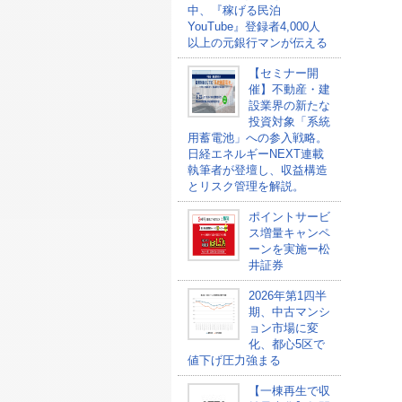
中、『稼げる民泊
YouTube』登録者4,000人
以上の元銀行マンが伝える
【セミナー開
催】不動産・建
設業界の新たな
投資対象「系統
用蓄電池」への参入戦略。
日経エネルギーNEXT連載
執筆者が登壇し、収益構造
とリスク管理を解説。
ポイントサービ
ス増量キャンペ
ーンを実施ー松
井証券
2026年第1四半
期、中古マンシ
ョン市場に変
化、都心5区で
値下げ圧力強まる
【一棟再生で収