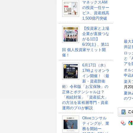
マネックスAM
の投資一任サー
ビス、資産残高
1,500億円突破
【投資家と上場
企業が直接つな
がる1日】
最大
6/20(土) 、第11
井証
回 個人投資家サミット開
ロッ
催！
と「
アを
6月17日（水）
オル
17時よりオンラ
申込総
イン開催！〈最
新・資産防衛
楽天
術〉令和版「お宝保険」の
月20
正体とポテンシャルは？
夏休
「相続対策」「資産拡大」
のワ
の方法を富裕層専門・資産
運用のプロが解説
Oliveコンサル
ティングが、業
務を開始ー