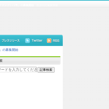
援ファンド1－1号」の募集開始
投資信託最新情報
号」の募集開始
索