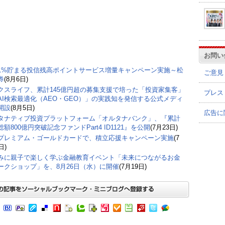
お問い
1%貯まる投信残高ポイントサービス増量キャンペーン実施～松
ご意見
券
(8月6日)
クスライフ、累計145億円超の募集支援で培った「投資家集客」
プレス
AI検索最適化（AEO・GEO）」の実践知を発信する公式メディ
開設
(8月5日)
広告に
タナティブ投資プラットフォーム「オルタナバンク」、『累計
額800億円突破記念ファンドPart4 ID1121』を公開
(7月23日)
プレミアム・ゴールドカードで、積立応援キャンペーン実施
(7
日)
みに親子で楽しく学ぶ金融教育イベント「未来につながるお金
ークショップ」を、8月26日（水）に開催
(7月19日)