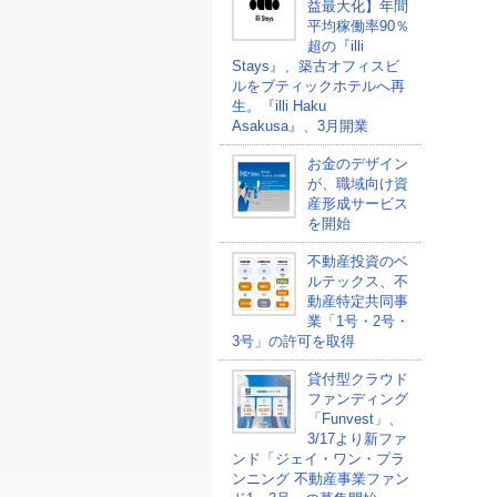
益最大化】年間
平均稼働率90％
超の『illi
Stays』、築古オフィスビ
ルをブティックホテルへ再
生。『illi Haku
Asakusa』、3月開業
お金のデザイン
が、職域向け資
産形成サービス
を開始
不動産投資のベ
ルテックス、不
動産特定共同事
業「1号・2号・
3号」の許可を取得
貸付型クラウド
ファンディング
「Funvest」、
3/17より新ファ
ンド「ジェイ・ワン・プラ
ンニング 不動産事業ファン