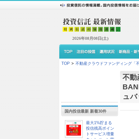
2026年08月08日(土)
TOP
>
不動産クラウドファンディング「不
不動
BA
ュバ
国内投信最新 新着30件
最大1%貯まる
投信残高ポイン
トサービス増量