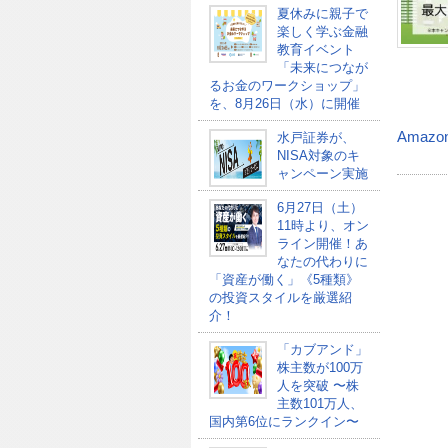
夏休みに親子で
楽しく学ぶ金融
教育イベント
「未来につなが
るお金のワークショップ」
を、8月26日（水）に開催
Amazo
水戸証券が、
NISA対象のキ
ャンペーン実施
6月27日（土）
11時より、オン
ライン開催！あ
なたの代わりに
「資産が働く」《5種類》
の投資スタイルを厳選紹
介！
「カブアンド」
株主数が100万
人を突破 〜株
主数101万人、
国内第6位にランクイン〜