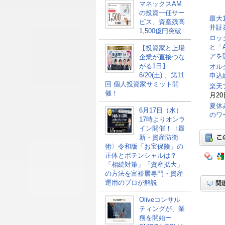
マネックスAM
の投資一任サー
最大
ビス、資産残高
井証
1,500億円突破
ロッ
と「
【投資家と上場
アを
企業が直接つな
がる1日】
オル
6/20(土) 、第11
申込総
回 個人投資家サミット開
楽天
催！
月20
夏休
6月17日（水）
のワ
17時よりオンラ
イン開催！〈最
新・資産防衛
術〉令和版「お宝保険」の
正体とポテンシャルは？
「相続対策」「資産拡大」
の方法を富裕層専門・資産
運用のプロが解説
Oliveコンサル
ティングが、業
務を開始ー