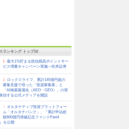
スランキング トップ10
1.
最大1%貯まる投信残高ポイントサー
ビス増量キャンペーン実施～松井証券
2.
ロックスライフ、累計145億円超の
募集支援で培った「投資家集客」と
「AI検索最適化（AEO・GEO）」の実
発信する公式メディアを開設
3.
オルタナティブ投資プラットフォー
ム「オルタナバンク」、『累計申込総
額800億円突破記念ファンドPart4
21』を公開