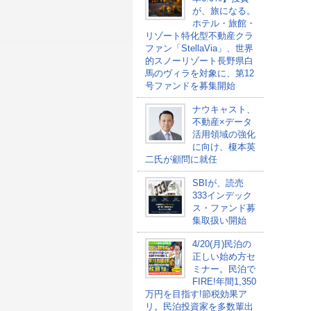
が、旅になる。
ホテル・旅館・
リゾート特化型不動産クラ
ファン「StellaVia」、世界
的スノーリゾート長野県白
馬のヴィラを対象に、第12
号ファンドを募集開始
ナウキャスト、
不動産×データ
活用領域の強化
に向け、榎本英
二氏が顧問に就任
SBIが、読売
333インデック
ス・ファンド募
集取扱い開始
4/20(月)民泊の
正しい始め方セ
ミナー。民泊で
FIRE!年間1,350
万円を目指す!節税効果ア
リ。民泊投資家を多数輩出