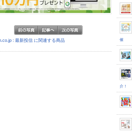
催
n.co.jp : 最新投信 に関連する商品
介！