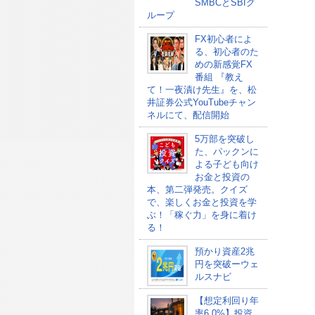
SMBCとSBIグ
ループ
FX初心者によ
る、初心者のた
めの新感覚FX
番組 『教え
て！一夜漬け先生』を、松
井証券公式YouTubeチャン
ネルにて、配信開始
5万部を突破し
た、パックンに
よる子ども向け
お金と投資の
本、第二弾発売。クイズ
で、楽しくお金と投資を学
ぶ！「稼ぐ力」を身に着け
る！
預かり資産2兆
円を突破ーウェ
ルスナビ
【想定利回り年
率6.0%】投資