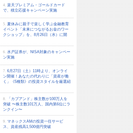
4.
楽天プレミアム・ゴールドカード
で、積立応援キャンペーン実施
5.
夏休みに親子で楽しく学ぶ金融教育
イベント「未来につながるお金のワー
クショップ」を、8月26日（水）に開
6.
水戸証券が、NISA対象のキャンペー
ン実施
7.
6月27日（土）11時より、オンライ
ン開催！あなたの代わりに「資産が働
く」《5種類》の投資スタイルを厳選紹
8.
「カブアンド」株主数が100万人を
突破 〜株主数101万人、国内第6位にラ
ンクイン〜
9.
マネックスAMの投資一任サービ
ス、資産残高1,500億円突破