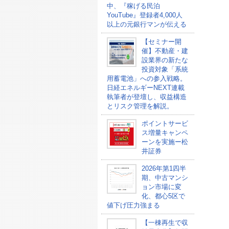
中、『稼げる民泊
YouTube』登録者4,000人
以上の元銀行マンが伝える
【セミナー開
催】不動産・建
設業界の新たな
投資対象「系統
用蓄電池」への参入戦略。
日経エネルギーNEXT連載
執筆者が登壇し、収益構造
とリスク管理を解説。
ポイントサービ
ス増量キャンペ
ーンを実施ー松
井証券
2026年第1四半
期、中古マンシ
ョン市場に変
化、都心5区で
値下げ圧力強まる
【一棟再生で収