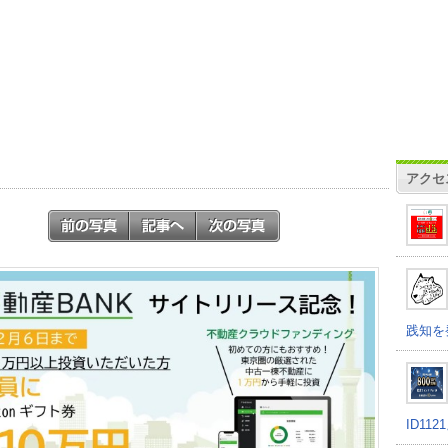
アクセ
践知を
ID11