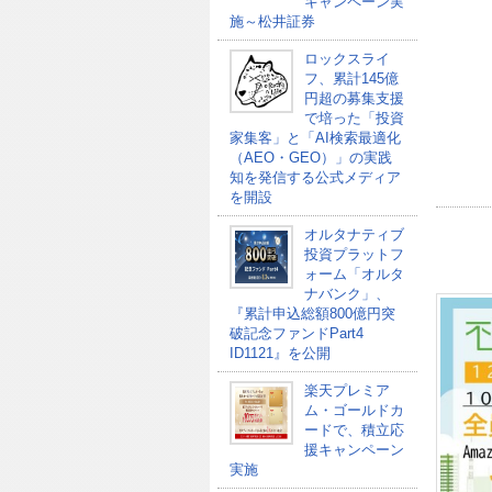
キャンペーン実
施～松井証券
ロックスライ
フ、累計145億
円超の募集支援
で培った「投資
家集客」と「AI検索最適化
（AEO・GEO）」の実践
知を発信する公式メディア
を開設
オルタナティブ
投資プラットフ
ォーム「オルタ
ナバンク」、
『累計申込総額800億円突
破記念ファンドPart4
ID1121』を公開
楽天プレミア
ム・ゴールドカ
ードで、積立応
援キャンペーン
実施