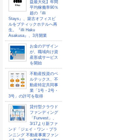
益最大化】年間
平均稼働率90％
超の『illi
Stays』、築古オフィスビ
ルをブティックホテルへ再
生。『illi Haku
Asakusa』、3月開業
お金のデザイン
が、職域向け資
産形成サービス
を開始
不動産投資のベ
ルテックス、不
動産特定共同事
業「1号・2号・
3号」の許可を取得
貸付型クラウド
ファンディング
「Funvest」、
3/17より新ファ
ンド「ジェイ・ワン・プラ
ンニング 不動産事業ファン