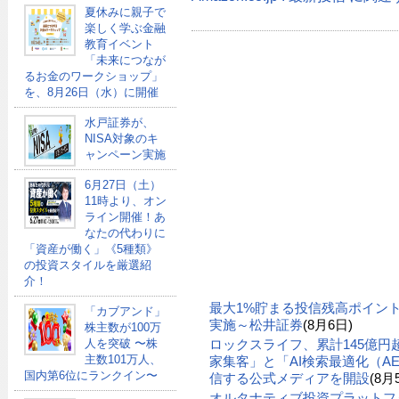
夏休みに親子で
楽しく学ぶ金融
教育イベント
「未来につなが
るお金のワークショップ」
を、8月26日（水）に開催
水戸証券が、
NISA対象のキ
ャンペーン実施
6月27日（土）
11時より、オン
ライン開催！あ
なたの代わりに
「資産が働く」《5種類》
の投資スタイルを厳選紹
介！
最大1%貯まる投信残高ポイン
「カブアンド」
実施～松井証券
(8月6日)
株主数が100万
人を突破 〜株
ロックスライフ、累計145億
主数101万人、
家集客」と「AI検索最適化（A
国内第6位にランクイン〜
信する公式メディアを開設
(8月
オルタナティブ投資プラットフ