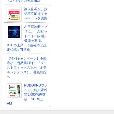
ド1－3号」の募集開始
楽天証券が、投
信積立応援キャ
ンペーンを実施
AI日経診断アプ
リに、「AIビッ
トコイン診断」
機能を追加。
BTCの上昇・下落確率と想
定値幅を可視化
【特別キャンペーン】不動
産小口商品第11弾！『ジャ
ストフィット六本木（ホテ
ルレジデンス）』募集開始
へ
ROBOPROファ
ンド、純資産総
額3,000億円突
破ーSBI岡三
AM