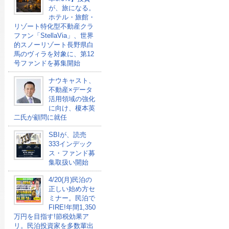
が、旅になる。
ホテル・旅館・
リゾート特化型不動産クラ
ファン「StellaVia」、世界
的スノーリゾート長野県白
馬のヴィラを対象に、第12
号ファンドを募集開始
ナウキャスト、
不動産×データ
活用領域の強化
に向け、榎本英
二氏が顧問に就任
SBIが、読売
333インデック
ス・ファンド募
集取扱い開始
4/20(月)民泊の
正しい始め方セ
ミナー。民泊で
FIRE!年間1,350
万円を目指す!節税効果ア
リ。民泊投資家を多数輩出