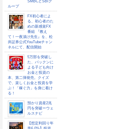
SMBCとSBIグ
ループ
FX初心者によ
る、初心者のた
めの新感覚FX
番組 『教え
て！一夜漬け先生』を、松
井証券公式YouTubeチャン
ネルにて、配信開始
5万部を突破し
た、パックンに
よる子ども向け
お金と投資の
本、第二弾発売。クイズ
で、楽しくお金と投資を学
ぶ！「稼ぐ力」を身に着け
る！
預かり資産2兆
円を突破ーウェ
ルスナビ
【想定利回り年
率6.0%】投資