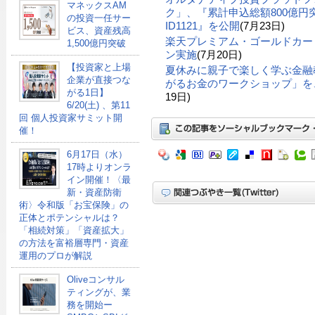
マネックスAM
ク」、『累計申込総額800億円突
の投資一任サー
ID1121』を公開
(7月23日)
ビス、資産残高
楽天プレミアム・ゴールドカー
1,500億円突破
ン実施
(7月20日)
【投資家と上場
夏休みに親子で楽しく学ぶ金融
企業が直接つな
がるお金のワークショップ」を、
がる1日】
19日)
6/20(土) 、第11
回 個人投資家サミット開
催！
6月17日（水）
17時よりオンラ
イン開催！〈最
新・資産防衛
術〉令和版「お宝保険」の
正体とポテンシャルは？
「相続対策」「資産拡大」
の方法を富裕層専門・資産
運用のプロが解説
Oliveコンサル
ティングが、業
務を開始ー