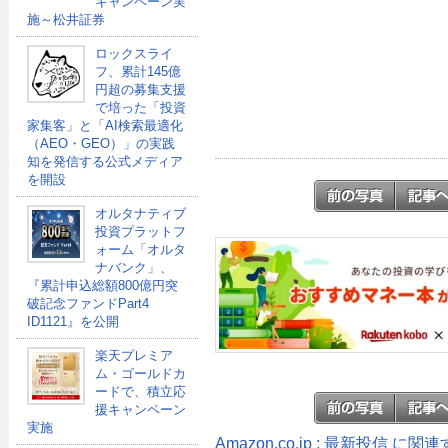
キャンペーン実
施～松井証券
ロックスライ
フ、累計145億
円超の募集支援
で培った「投資
家集客」と「AI検索最適化
（AEO・GEO）」の実践
知を発信する公式メディア
を開設
オルタナティブ
投資プラットフ
ォーム「オルタ
ナバンク」、
『累計申込総額800億円突
破記念ファンドPart4
ID1121』を公開
楽天プレミア
ム・ゴールドカ
ードで、積立応
援キャンペーン
実施
Amazon.co.jp : 最新投信 に