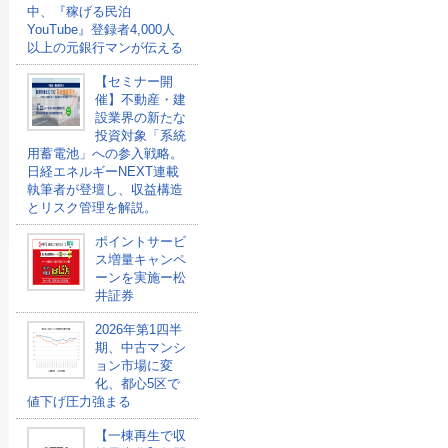
中、『稼げる民泊
YouTube』登録者4,000人
以上の元銀行マンが伝える
【セミナー開
催】不動産・建
設業界の新たな
投資対象「系統
用蓄電池」への参入戦略。
日経エネルギーNEXT連載
執筆者が登壇し、収益構造
とリスク管理を解説。
ポイントサービ
ス増量キャンペ
ーンを実施ー松
井証券
2026年第1四半
期、中古マンシ
ョン市場に変
化、都心5区で
値下げ圧力強まる
【一棟再生で収