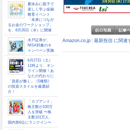
夏休みに親子で
楽しく学ぶ金融
教育イベント
「未来につなが
るお金のワークショップ」
を、8月26日（水）に開催
Amazon.co.jp : 最新投信 に
水戸証券が、
NISA対象のキ
ャンペーン実施
6月27日（土）
11時より、オン
ライン開催！あ
なたの代わりに
「資産が働く」《5種類》
の投資スタイルを厳選紹
介！
「カブアンド」
株主数が100万
人を突破 〜株
主数101万人、
国内第6位にランクイン〜