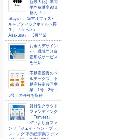
益最大化】年間
平均稼働率90％
超の『illi
Stays』、築古オフィスビ
ルをブティックホテルへ再
生。『illi Haku
Asakusa』、3月開業
お金のデザイン
が、職域向け資
産形成サービス
を開始
不動産投資のベ
ルテックス、不
動産特定共同事
業「1号・2号・
3号」の許可を取得
貸付型クラウド
ファンディング
「Funvest」、
3/17より新ファ
ンド「ジェイ・ワン・プラ
ンニング 不動産事業ファン