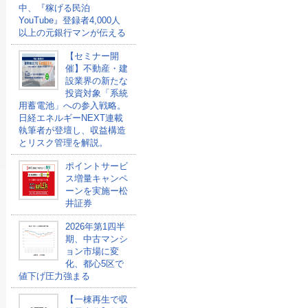
中、『稼げる民泊
YouTube』登録者4,000人
以上の元銀行マンが伝える
【セミナー開
催】不動産・建
設業界の新たな
投資対象「系統
用蓄電池」への参入戦略。
日経エネルギーNEXT連載
執筆者が登壇し、収益構造
とリスク管理を解説。
ポイントサービ
ス増量キャンペ
ーンを実施ー松
井証券
2026年第1四半
期、中古マンシ
ョン市場に変
化、都心5区で
値下げ圧力強まる
【一棟再生で収