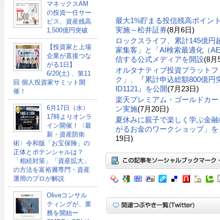
マネックスAM
の投資一任サー
最大1%貯まる投信残高ポイン
ビス、資産残高
実施～松井証券
(8月6日)
1,500億円突破
ロックスライフ、累計145億
【投資家と上場
家集客」と「AI検索最適化（A
企業が直接つな
信する公式メディアを開設
(8月
がる1日】
オルタナティブ投資プラットフ
6/20(土) 、第11
ク」、『累計申込総額800億円突
回 個人投資家サミット開
ID1121』を公開
(7月23日)
催！
楽天プレミアム・ゴールドカー
6月17日（水）
ン実施
(7月20日)
17時よりオンラ
夏休みに親子で楽しく学ぶ金融
イン開催！〈最
がるお金のワークショップ」を、
新・資産防衛
19日)
術〉令和版「お宝保険」の
正体とポテンシャルは？
「相続対策」「資産拡大」
の方法を富裕層専門・資産
運用のプロが解説
Oliveコンサル
ティングが、業
務を開始ー