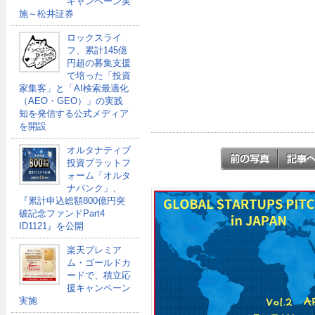
キャンペーン実
施～松井証券
ロックスライ
フ、累計145億
円超の募集支援
で培った「投資
家集客」と「AI検索最適化
（AEO・GEO）」の実践
知を発信する公式メディア
を開設
オルタナティブ
投資プラットフ
ォーム「オルタ
ナバンク」、
『累計申込総額800億円突
破記念ファンドPart4
ID1121』を公開
楽天プレミア
ム・ゴールドカ
ードで、積立応
援キャンペーン
実施