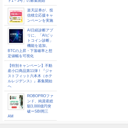
ド1－3号」の募集開始
楽天証券が、投
信積立応援キャ
ンペーンを実施
AI日経診断アプ
リに、「AIビッ
トコイン診断」
機能を追加。
BTCの上昇・下落確率と想
定値幅を可視化
【特別キャンペーン】不動
産小口商品第11弾！『ジャ
ストフィット六本木（ホテ
ルレジデンス）』募集開始
へ
ROBOPROファ
ンド、純資産総
額3,000億円突
破ーSBI岡三
AM