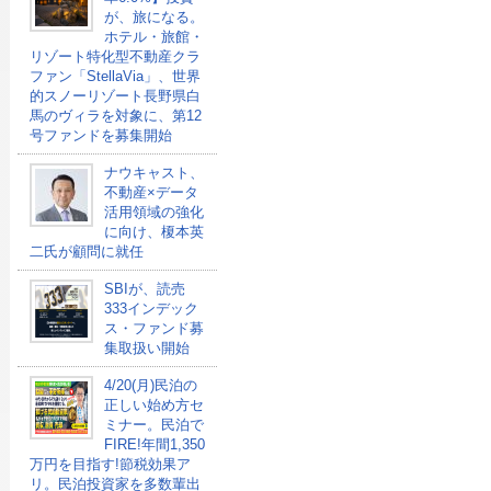
が、旅になる。
ホテル・旅館・
リゾート特化型不動産クラ
ファン「StellaVia」、世界
的スノーリゾート長野県白
馬のヴィラを対象に、第12
号ファンドを募集開始
ナウキャスト、
不動産×データ
活用領域の強化
に向け、榎本英
二氏が顧問に就任
SBIが、読売
333インデック
ス・ファンド募
集取扱い開始
4/20(月)民泊の
正しい始め方セ
ミナー。民泊で
FIRE!年間1,350
万円を目指す!節税効果ア
リ。民泊投資家を多数輩出