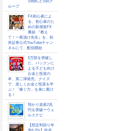
SMBCとSBIグ
ループ
FX初心者によ
る、初心者のた
めの新感覚FX
番組 『教え
て！一夜漬け先生』を、松
井証券公式YouTubeチャン
ネルにて、配信開始
5万部を突破し
た、パックンに
よる子ども向け
お金と投資の
本、第二弾発売。クイズ
で、楽しくお金と投資を学
ぶ！「稼ぐ力」を身に着け
る！
預かり資産2兆
円を突破ーウェ
ルスナビ
【想定利回り年
率6.0%】投資