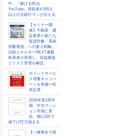
中、『稼げる民泊
YouTube』登録者4,000人
以上の元銀行マンが伝える
【セミナー開
催】不動産・建
設業界の新たな
投資対象「系統
用蓄電池」への参入戦略。
日経エネルギーNEXT連載
執筆者が登壇し、収益構造
とリスク管理を解説。
ポイントサービ
ス増量キャンペ
ーンを実施ー松
井証券
2026年第1四半
期、中古マンシ
ョン市場に変
化、都心5区で
値下げ圧力強まる
【一棟再生で収