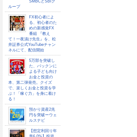
SMBCとSBIグ
ループ
FX初心者によ
る、初心者のた
めの新感覚FX
番組 『教え
て！一夜漬け先生』を、松
井証券公式YouTubeチャン
ネルにて、配信開始
5万部を突破し
た、パックンに
よる子ども向け
お金と投資の
本、第二弾発売。クイズ
で、楽しくお金と投資を学
ぶ！「稼ぐ力」を身に着け
る！
預かり資産2兆
円を突破ーウェ
ルスナビ
【想定利回り年
率6.0%】投資