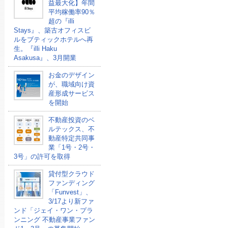
益最大化】年間
平均稼働率90％
超の『illi
Stays』、築古オフィスビ
ルをブティックホテルへ再
生。『illi Haku
Asakusa』、3月開業
お金のデザイン
が、職域向け資
産形成サービス
を開始
不動産投資のベ
ルテックス、不
動産特定共同事
業「1号・2号・
3号」の許可を取得
貸付型クラウド
ファンディング
「Funvest」、
3/17より新ファ
ンド「ジェイ・ワン・プラ
ンニング 不動産事業ファン