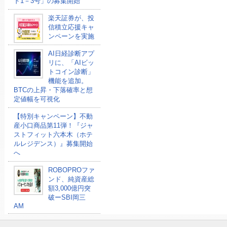
ド1－3号」の募集開始
楽天証券が、投
信積立応援キャ
ンペーンを実施
AI日経診断アプ
リに、「AIビッ
トコイン診断」
機能を追加。
BTCの上昇・下落確率と想
定値幅を可視化
【特別キャンペーン】不動
産小口商品第11弾！『ジャ
ストフィット六本木（ホテ
ルレジデンス）』募集開始
へ
ROBOPROファ
ンド、純資産総
額3,000億円突
破ーSBI岡三
AM