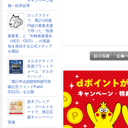
キャンペーン実
施～松井証券
ロックスライ
フ、累計145億
円超の募集支援
で培った「投資
家集客」と「AI検索最適化
（AEO・GEO）」の実践
知を発信する公式メディア
を開設
オルタナティブ
投資プラットフ
ォーム「オルタ
ナバンク」、
『累計申込総額800億円突
破記念ファンドPart4
ID1121』を公開
楽天プレミア
ム・ゴールドカ
ードで、積立応
援キャンペーン
実施