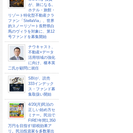
が、旅になる。
ホテル・旅館・
リゾート特化型不動産クラ
ファン「StellaVia」、世界
的スノーリゾート長野県白
馬のヴィラを対象に、第12
号ファンドを募集開始
ナウキャスト、
不動産×データ
活用領域の強化
に向け、榎本英
二氏が顧問に就任
SBIが、読売
333インデック
ス・ファンド募
集取扱い開始
4/20(月)民泊の
正しい始め方セ
ミナー。民泊で
FIRE!年間1,350
万円を目指す!節税効果ア
リ。民泊投資家を多数輩出