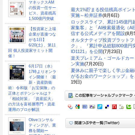
マネックスAM
の投資一任サー
最大1%貯まる投信残高ポイン
ビス、資産残高
実施～松井証券
(8月6日)
1,500億円突破
ロックスライフ、累計145億
家集客」と「AI検索最適化（A
【投資家と上場
信する公式メディアを開設
(8月
企業が直接つな
オルタナティブ投資プラットフ
がる1日】
6/20(土) 、第11
ク」、『累計申込総額800億円突
回 個人投資家サミット開
ID1121』を公開
(7月23日)
催！
楽天プレミアム・ゴールドカー
ン実施
(7月20日)
6月17日（水）
夏休みに親子で楽しく学ぶ金融
17時よりオンラ
がるお金のワークショップ」を、
イン開催！〈最
19日)
新・資産防衛
術〉令和版「お宝保険」の
正体とポテンシャルは？
「相続対策」「資産拡大」
の方法を富裕層専門・資産
運用のプロが解説
Oliveコンサル
ティングが、業
務を開始ー