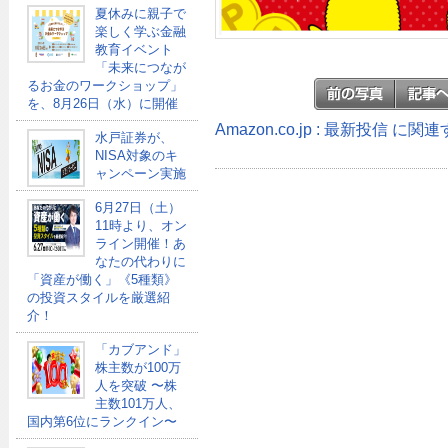
夏休みに親子で
楽しく学ぶ金融
教育イベント
「未来につなが
るお金のワークショップ」
を、8月26日（水）に開催
Amazon.co.jp : 最新投信 に
水戸証券が、
NISA対象のキ
ャンペーン実施
6月27日（土）
11時より、オン
ライン開催！あ
なたの代わりに
「資産が働く」《5種類》
の投資スタイルを厳選紹
介！
「カブアンド」
株主数が100万
人を突破 〜株
主数101万人、
国内第6位にランクイン〜