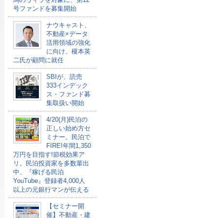
号ファンドを募集開始
ナウキャスト、
不動産×データ
活用領域の強化
に向け、榎本英
二氏が顧問に就任
SBIが、読売
333インデック
ス・ファンド募
集取扱い開始
4/20(月)民泊の
正しい始め方セ
ミナー。民泊で
FIRE!年間1,350
万円を目指す!節税効果ア
リ。民泊投資家を多数輩出
中、『稼げる民泊
YouTube』登録者4,000人
以上の元銀行マンが伝える
【セミナー開
催】不動産・建