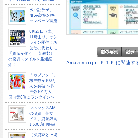
水戸証券が、
NISA対象のキ
ャンペーン実施
6月27日（土）
11時より、オン
ライン開催！あ
なたの代わりに
「資産が働く」《5種類》
の投資スタイルを厳選紹
Amazon.co.jp : ＥＴＦ に関連
介！
「カブアンド」
株主数が100万
人を突破 〜株
主数101万人、
国内第6位にランクイン〜
マネックスAM
の投資一任サー
ビス、資産残高
1,500億円突破
【投資家と上場