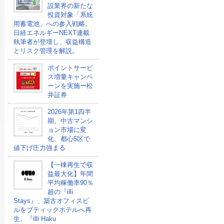
設業界の新たな
投資対象「系統
用蓄電池」への参入戦略。
日経エネルギーNEXT連載
執筆者が登壇し、収益構造
とリスク管理を解説。
ポイントサービ
ス増量キャンペ
ーンを実施ー松
井証券
2026年第1四半
期、中古マンシ
ョン市場に変
化、都心5区で
値下げ圧力強まる
【一棟再生で収
益最大化】年間
平均稼働率90％
超の『illi
Stays』、築古オフィスビ
ルをブティックホテルへ再
生。『illi Haku