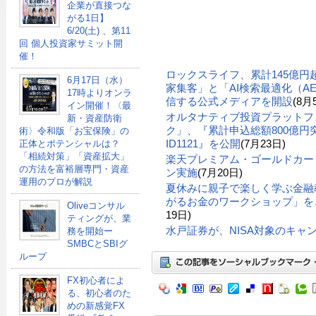
企業が直接つな
がる1日】
6/20(土) 、第11
回 個人投資家サミット開
催！
ロックスライフ、累計145億
6月17日（水）
家集客」と「AI検索最適化（A
17時よりオンラ
信する公式メディアを開設
(8月
イン開催！〈最
オルタナティブ投資プラットフ
新・資産防衛
ク」、『累計申込総額800億円突
術〉令和版「お宝保険」の
ID1121』を公開
(7月23日)
正体とポテンシャルは？
「相続対策」「資産拡大」
楽天プレミアム・ゴールドカー
の方法を富裕層専門・資産
ン実施
(7月20日)
運用のプロが解説
夏休みに親子で楽しく学ぶ金融
がるお金のワークショップ」を、
Oliveコンサル
19日)
ティングが、業
水戸証券が、NISA対象のキャ
務を開始ー
SMBCとSBIグ
ループ
FX初心者によ
る、初心者のた
めの新感覚FX