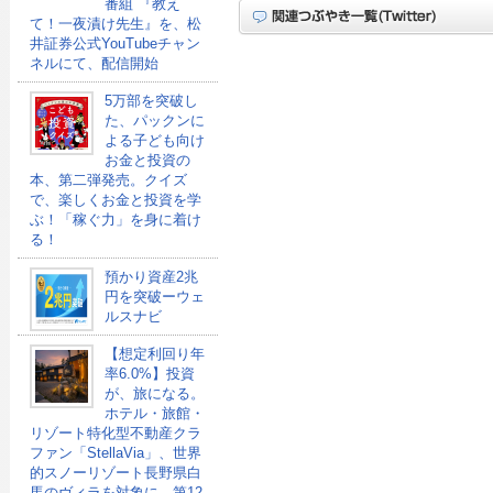
番組 『教え
て！一夜漬け先生』を、松
井証券公式YouTubeチャン
ネルにて、配信開始
5万部を突破し
た、パックンに
よる子ども向け
お金と投資の
本、第二弾発売。クイズ
で、楽しくお金と投資を学
ぶ！「稼ぐ力」を身に着け
る！
預かり資産2兆
円を突破ーウェ
ルスナビ
【想定利回り年
率6.0%】投資
が、旅になる。
ホテル・旅館・
リゾート特化型不動産クラ
ファン「StellaVia」、世界
的スノーリゾート長野県白
馬のヴィラを対象に、第12