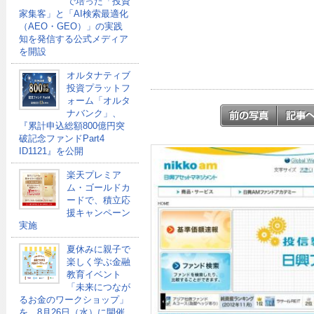
で培った「投資
家集客」と「AI検索最適化
（AEO・GEO）」の実践
知を発信する公式メディア
を開設
オルタナティブ
投資プラットフ
ォーム「オルタ
ナバンク」、
『累計申込総額800億円突
破記念ファンドPart4
ID1121』を公開
楽天プレミア
ム・ゴールドカ
ードで、積立応
援キャンペーン
実施
夏休みに親子で
楽しく学ぶ金融
教育イベント
「未来につなが
るお金のワークショップ」
を、8月26日（水）に開催