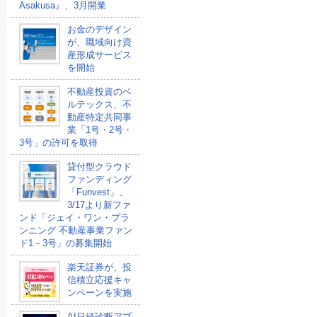
Asakusa』、3月開業
お金のデザイン
が、職域向け資
産形成サービス
を開始
不動産投資のベ
ルテックス、不
動産特定共同事
業「1号・2号・
3号」の許可を取得
貸付型クラウド
ファンディング
「Funvest」、
3/17より新ファ
ンド「ジェイ・ワン・プラ
ンニング 不動産事業ファン
ド1－3号」の募集開始
楽天証券が、投
信積立応援キャ
ンペーンを実施
AI日経診断アプ