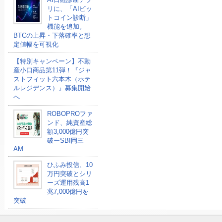
リに、「AIビッ
トコイン診断」
機能を追加。
BTCの上昇・下落確率と想
定値幅を可視化
【特別キャンペーン】不動
産小口商品第11弾！『ジャ
ストフィット六本木（ホテ
ルレジデンス）』募集開始
へ
ROBOPROファ
ンド、純資産総
額3,000億円突
破ーSBI岡三
AM
ひふみ投信、10
万円突破とシリ
ーズ運用残高1
兆7,000億円を
突破