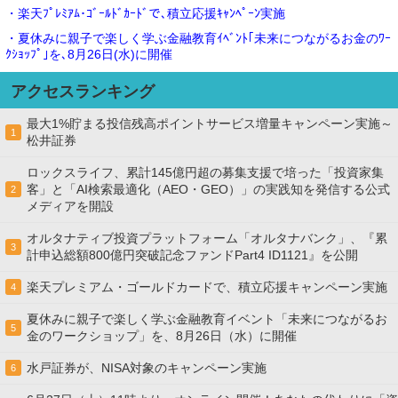
・楽天ﾌﾟﾚﾐｱﾑ･ｺﾞｰﾙﾄﾞｶｰﾄﾞで､積立応援ｷｬﾝﾍﾟｰﾝ実施
・夏休みに親子で楽しく学ぶ金融教育ｲﾍﾞﾝﾄ｢未来につながるお金のﾜｰ
ｸｼｮｯﾌﾟ｣を､8月26日(水)に開催
アクセスランキング
最大1%貯まる投信残高ポイントサービス増量キャンペーン実施～
1
松井証券
ロックスライフ、累計145億円超の募集支援で培った「投資家集
客」と「AI検索最適化（AEO・GEO）」の実践知を発信する公式
2
メディアを開設
オルタナティブ投資プラットフォーム「オルタナバンク」、『累
3
計申込総額800億円突破記念ファンドPart4 ID1121』を公開
楽天プレミアム・ゴールドカードで、積立応援キャンペーン実施
4
夏休みに親子で楽しく学ぶ金融教育イベント「未来につながるお
5
金のワークショップ」を、8月26日（水）に開催
水戸証券が、NISA対象のキャンペーン実施
6