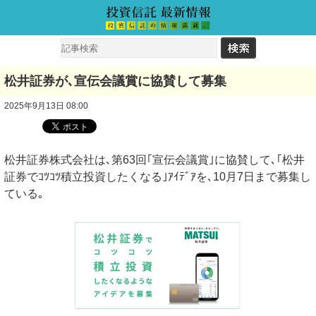
松井証券が､宣伝会議賞に協賛して募集
2025年9月13日 08:00
松井証券株式会社は､第63回｢宣伝会議賞｣に協賛して､｢松井
証券でｺﾂｺﾂ積立投資したくなる｣ｱｲﾃﾞｱを､10月7日まで募集し
ている｡