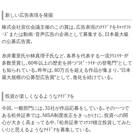
新しい広告表現を発掘
株式会社宣伝会議主催のこの賞は､広告表現のｱｲﾃﾞｱをｷｬｯﾁﾌﾚ
ｰｽﾞまたは動画･音声広告の企画として募集する､日本最大級
の公募広告賞｡
糸井重里氏や林真理子氏など､各界を代表する一流ｸﾘｴｲﾀｰが
多数受賞し､60年以上の歴史を持つ“ｺﾋﾟｰﾗｲﾀｰの登竜門”として
も知られている｡昨年は､60万点を超える作品が集まり､“日本
最大規模の公募型広告賞”として､進化を続けている｡
投資が楽しくなるようなｱｲﾃﾞｱを
今回､一般部門には､31社が作品応募をしている｡その一つで
ある松井証券では､NISA制度改正をきっかけに､投資への関
心が大きく高まってる中､｢松井証券でｺﾂｺﾂ積立投資してみた
い!｣と思えるようなｱｲﾃﾞｱを募集している｡