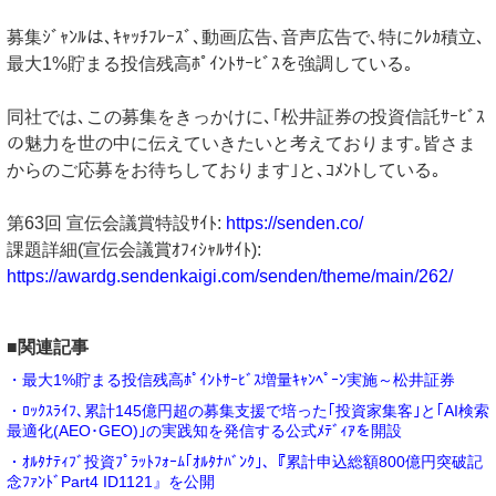
募集ｼﾞｬﾝﾙは､ｷｬｯﾁﾌﾚｰｽﾞ､動画広告､音声広告で､特にｸﾚｶ積立､
最大1%貯まる投信残高ﾎﾟｲﾝﾄｻｰﾋﾞｽを強調している｡
同社では､この募集をきっかけに､｢松井証券の投資信託ｻｰﾋﾞｽ
の魅力を世の中に伝えていきたいと考えております｡皆さま
からのご応募をお待ちしております｣と､ｺﾒﾝﾄしている｡
第63回 宣伝会議賞特設ｻｲﾄ:
https://senden.co/
課題詳細(宣伝会議賞ｵﾌｨｼｬﾙｻｲﾄ):
https://awardg.sendenkaigi.com/senden/theme/main/262/
■関連記事
・最大1%貯まる投信残高ﾎﾟｲﾝﾄｻｰﾋﾞｽ増量ｷｬﾝﾍﾟｰﾝ実施～松井証券
・ﾛｯｸｽﾗｲﾌ､累計145億円超の募集支援で培った｢投資家集客｣と｢AI検索
最適化(AEO･GEO)｣の実践知を発信する公式ﾒﾃﾞｨｱを開設
・ｵﾙﾀﾅﾃｨﾌﾞ投資ﾌﾟﾗｯﾄﾌｫｰﾑ｢ｵﾙﾀﾅﾊﾞﾝｸ｣､『累計申込総額800億円突破記
念ﾌｧﾝﾄﾞPart4 ID1121』を公開