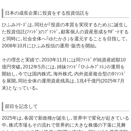
日本の成長企業に投資をする投資信託を
ひふみｼﾘｰｽﾞは､同社が｢投資の本質を実現するため｣に誕生し
た投資信託(ﾌｧﾝﾄﾞ)のﾌﾞﾗﾝﾄﾞ｡顧客個人の資産形成をｻﾎﾟｰﾄする
と同時に､社会全体へ｢ゆたかさ｣を還元することを目指して､
2008年10月にひふみ投信の運用･販売を開始｡
その理念と実績で､2010年11月には同ﾌｧﾝﾄﾞが純資産総額10
億円突破｡2012年5月には､姉妹ﾌｧﾝﾄﾞ｢ひふみﾌﾟﾗｽ｣の運用を
開始し､今では国内株式､海外株式､内外資産複合型の9ﾌｧﾝﾄﾞ
を展開｡同社全体の運用資産残高は､1兆4千億円(2025年7月
末)となっている｡
節目を記念して
2025年は､各国で新政権が誕生し､世界中で変化が起きている
中､株式市場もその流れで世界的に大きな株価の下落に見舞