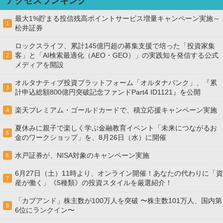
アクセスランキング
最大1%貯まる投信残高ポイントサービス増量キャンペーン実施～
1
松井証券
ロックスライフ、累計145億円超の募集支援で培った「投資家集
客」と「AI検索最適化（AEO・GEO）」の実践知を発信する公式
2
メディアを開設
オルタナティブ投資プラットフォーム「オルタナバンク」、『累
3
計申込総額800億円突破記念ファンドPart4 ID1121』を公開
楽天プレミアム・ゴールドカードで、積立応援キャンペーン実施
4
夏休みに親子で楽しく学ぶ金融教育イベント「未来につながるお
5
金のワークショップ」を、8月26日（水）に開催
水戸証券が、NISA対象のキャンペーン実施
6
6月27日（土）11時より、オンライン開催！あなたの代わりに「資
7
産が働く」《5種類》の投資スタイルを厳選紹介！
「カブアンド」株主数が100万人を突破 〜株主数101万人、国内第
8
6位にランクイン〜