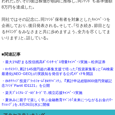
われた｡が､その後は株価が順調に推移し､同ﾌｧﾝﾄﾞも基準価額
8万円を達成した｡
同社ではその記念に､同ﾌｧﾝﾄﾞ保有者を対象としたｷｬﾝﾍﾟｰﾝを
企画しており､後日発表される｡そして､｢引き続き､節目とな
るﾀｲﾐﾝｸﾞをみなさまと共に歩めますよう､全力を尽くしてま
いります｣と､話している｡
■関連記事
・最大1%貯まる投信残高ﾎﾟｲﾝﾄｻｰﾋﾞｽ増量ｷｬﾝﾍﾟｰﾝ実施～松井証券
・ﾛｯｸｽﾗｲﾌ､累計145億円超の募集支援で培った｢投資家集客｣と｢AI検索
最適化(AEO･GEO)｣の実践知を発信する公式ﾒﾃﾞｨｱを開設
・ｵﾙﾀﾅﾃｨﾌﾞ投資ﾌﾟﾗｯﾄﾌｫｰﾑ｢ｵﾙﾀﾅﾊﾞﾝｸ｣､『累計申込総額800億円突破記
念ﾌｧﾝﾄﾞPart4 ID1121』を公開
・楽天ﾌﾟﾚﾐｱﾑ･ｺﾞｰﾙﾄﾞｶｰﾄﾞで､積立応援ｷｬﾝﾍﾟｰﾝ実施
・夏休みに親子で楽しく学ぶ金融教育ｲﾍﾞﾝﾄ｢未来につながるお金のﾜｰ
ｸｼｮｯﾌﾟ｣を､8月26日(水)に開催