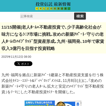
11/15開催|老人ﾎｰﾑ×不動産投資で､少子高齢化社会が
味方になるｼﾆｱ市場に挑戦｡攻めの新築ｱﾊﾟｰﾄ･守りの老
人ﾎｰﾑのﾊｲﾌﾞﾘｯﾄﾞ型資産形成｡九州･福岡発､10年で家賃
収入3億円を目指す投資戦略
2025年11月12日 08:00
九州･福岡を拠点に新築ｱﾊﾟｰﾄ建築と不動産投資支援を行う株
式会社ｾｲｺｰ･ｴｽﾃｰﾄ&ﾃﾞｨﾍﾞﾛｯﾌﾟﾒﾝﾄは､11月8日(土)に､｢攻めの
新築ｱﾊﾟｰﾄ×守りの老人ﾎｰﾑ｡拡大と安定のﾊｲﾌﾞﾘｯﾄﾞ型不動産投
資｣をﾃｰﾏにした不動産投資ｾﾐﾅｰを開催した｡