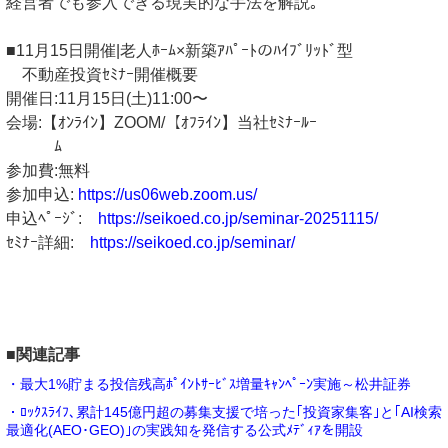
経営者でも参入できる現実的な手法を解説｡
■11月15日開催|老人ﾎｰﾑ×新築ｱﾊﾟｰﾄのﾊｲﾌﾞﾘｯﾄﾞ型
不動産投資ｾﾐﾅｰ開催概要
開催日:11月15日(土)11:00〜
会場:【ｵﾝﾗｲﾝ】ZOOM/【ｵﾌﾗｲﾝ】当社ｾﾐﾅｰﾙｰ
ﾑ
参加費:無料
参加申込:
https://us06web.zoom.us/
申込ﾍﾟｰｼﾞ:
https://seikoed.co.jp/seminar-20251115/
ｾﾐﾅｰ詳細:
https://seikoed.co.jp/seminar/
■関連記事
・最大1%貯まる投信残高ﾎﾟｲﾝﾄｻｰﾋﾞｽ増量ｷｬﾝﾍﾟｰﾝ実施～松井証券
・ﾛｯｸｽﾗｲﾌ､累計145億円超の募集支援で培った｢投資家集客｣と｢AI検索
最適化(AEO･GEO)｣の実践知を発信する公式ﾒﾃﾞｨｱを開設