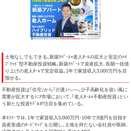
土地なしでもできる｡新築ｱﾊﾟｰﾄ×老人ﾎｰﾑの拡大と安定のﾊｲ
ﾌﾞﾘｯﾄﾞ型不動産投資戦略｡新築ｱﾊﾟｰﾄで資産拡大､長期一括借
り上げの老人ﾎｰﾑで安定収益｡1年で家賃収入3,000万円を目
指せる｡
不動産投資は｢住宅｣から｢介護｣へ──｡少子高齢化を追い風に
需要が拡大するｼﾆｱ市場において､｢老人ﾎｰﾑ×不動産投資｣とい
う新たな投資ﾓﾃﾞﾙが注目を集めている｡
本ｾﾐﾅｰでは､1年で家賃収入3,000万円･10年で3億円を目指す
資産形成のﾛｰﾄﾞﾏｯﾌﾟを公開し､土地を持たない会社員や医師､