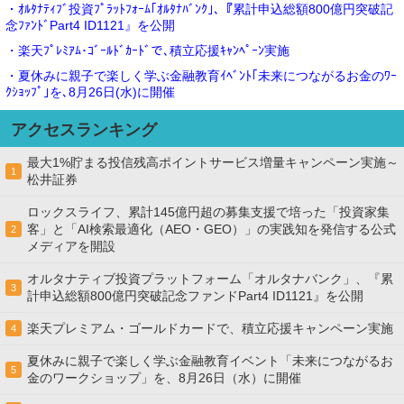
・ｵﾙﾀﾅﾃｨﾌﾞ投資ﾌﾟﾗｯﾄﾌｫｰﾑ｢ｵﾙﾀﾅﾊﾞﾝｸ｣､『累計申込総額800億円突破記
念ﾌｧﾝﾄﾞPart4 ID1121』を公開
・楽天ﾌﾟﾚﾐｱﾑ･ｺﾞｰﾙﾄﾞｶｰﾄﾞで､積立応援ｷｬﾝﾍﾟｰﾝ実施
・夏休みに親子で楽しく学ぶ金融教育ｲﾍﾞﾝﾄ｢未来につながるお金のﾜｰ
ｸｼｮｯﾌﾟ｣を､8月26日(水)に開催
アクセスランキング
最大1%貯まる投信残高ポイントサービス増量キャンペーン実施～
1
松井証券
ロックスライフ、累計145億円超の募集支援で培った「投資家集
客」と「AI検索最適化（AEO・GEO）」の実践知を発信する公式
2
メディアを開設
オルタナティブ投資プラットフォーム「オルタナバンク」、『累
3
計申込総額800億円突破記念ファンドPart4 ID1121』を公開
楽天プレミアム・ゴールドカードで、積立応援キャンペーン実施
4
夏休みに親子で楽しく学ぶ金融教育イベント「未来につながるお
5
金のワークショップ」を、8月26日（水）に開催