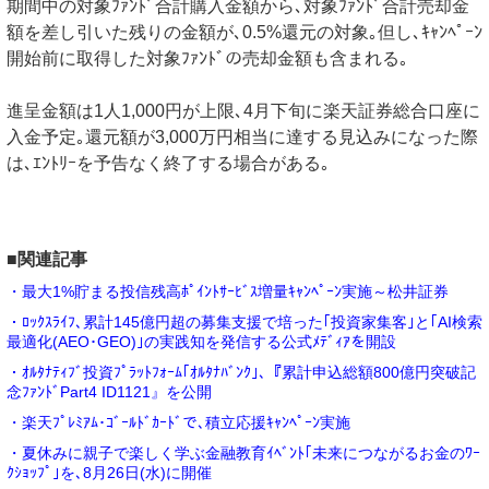
期間中の対象ﾌｧﾝﾄﾞ合計購入金額から､対象ﾌｧﾝﾄﾞ合計売却金
額を差し引いた残りの金額が､0.5%還元の対象｡但し､ｷｬﾝﾍﾟｰﾝ
開始前に取得した対象ﾌｧﾝﾄﾞの売却金額も含まれる｡
進呈金額は1人1,000円が上限､4月下旬に楽天証券総合口座に
入金予定｡還元額が3,000万円相当に達する見込みになった際
は､ｴﾝﾄﾘｰを予告なく終了する場合がある｡
■関連記事
・最大1%貯まる投信残高ﾎﾟｲﾝﾄｻｰﾋﾞｽ増量ｷｬﾝﾍﾟｰﾝ実施～松井証券
・ﾛｯｸｽﾗｲﾌ､累計145億円超の募集支援で培った｢投資家集客｣と｢AI検索
最適化(AEO･GEO)｣の実践知を発信する公式ﾒﾃﾞｨｱを開設
・ｵﾙﾀﾅﾃｨﾌﾞ投資ﾌﾟﾗｯﾄﾌｫｰﾑ｢ｵﾙﾀﾅﾊﾞﾝｸ｣､『累計申込総額800億円突破記
念ﾌｧﾝﾄﾞPart4 ID1121』を公開
・楽天ﾌﾟﾚﾐｱﾑ･ｺﾞｰﾙﾄﾞｶｰﾄﾞで､積立応援ｷｬﾝﾍﾟｰﾝ実施
・夏休みに親子で楽しく学ぶ金融教育ｲﾍﾞﾝﾄ｢未来につながるお金のﾜｰ
ｸｼｮｯﾌﾟ｣を､8月26日(水)に開催