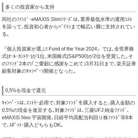
多くの投資家から支持
同社のﾌｧﾝﾄﾞ･eMAXIS Slimｼﾘｰｽﾞは､業界最低水準の運用ｺｽﾄ
を謳って､投資初心者からﾍﾞﾃﾗﾝまで幅広い層に支持されてい
る｡
『個人投資家が選ぶ! Fund of the Year 2024』では､全世界株
式(ｵｰﾙ･ｶﾝﾄﾘｰ)が1位､米国株式(S&P500)が2位を受賞した｡そ
のﾌｧﾝﾄﾞ2本の｢ご愛顧に感謝をこめて｣3月31日まで､楽天証券
顧客対象のｷｬﾝﾍﾟｰﾝ開催となった｡
0,5%を現金で還元
ｷｬﾝﾍﾟｰﾝは､ｴﾝﾄﾘｰ必用で､対象ﾌｧﾝﾄﾞを購入すると､購入金額の
0.5%の現金を進呈する｡対象ﾌｧﾝﾄﾞは､三菱UFJ 純金ﾌｧﾝﾄﾞ､
eMAXIS Neo 宇宙開発､日経平均高配当利回り株ﾌｧﾝﾄﾞ等8本
で､ｽﾎﾟｯﾄ･購入どちらもOK｡