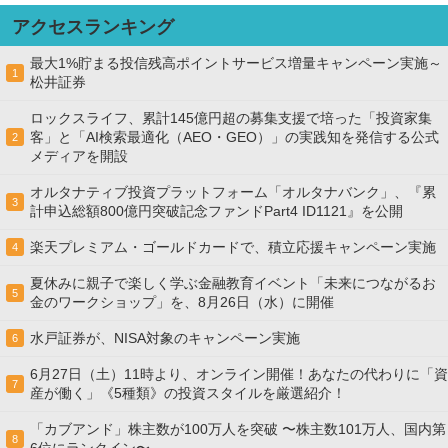
アクセスランキング
最大1%貯まる投信残高ポイントサービス増量キャンペーン実施～
1
松井証券
ロックスライフ、累計145億円超の募集支援で培った「投資家集
客」と「AI検索最適化（AEO・GEO）」の実践知を発信する公式
2
メディアを開設
オルタナティブ投資プラットフォーム「オルタナバンク」、『累
3
計申込総額800億円突破記念ファンドPart4 ID1121』を公開
楽天プレミアム・ゴールドカードで、積立応援キャンペーン実施
4
夏休みに親子で楽しく学ぶ金融教育イベント「未来につながるお
5
金のワークショップ」を、8月26日（水）に開催
水戸証券が、NISA対象のキャンペーン実施
6
6月27日（土）11時より、オンライン開催！あなたの代わりに「資
7
産が働く」《5種類》の投資スタイルを厳選紹介！
「カブアンド」株主数が100万人を突破 〜株主数101万人、国内第
8
6位にランクイン〜