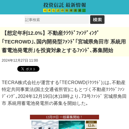
【想定年利12.0%】不動産ｸﾗｳﾄﾞﾌｧﾝﾃﾞｨﾝｸﾞ
｢TECROWD｣､国内開発型ﾌｧﾝﾄﾞ｢宮城県角田市 系統用
蓄電池発電所｣を投資対象とするﾌｧﾝﾄﾞ､募集開始
2024年12月27日 11:00
TECRA株式会社が運営する｢TECROWD(ﾃｸﾗｳﾄﾞ)｣は､不動産
特定共同事業法(国土交通省所管)にもとづく不動産ｸﾗｳﾄﾞﾌｧﾝ
ﾃﾞｨﾝｸﾞ｡2024年12月19日(木)18時より､73号ﾌｧﾝﾄﾞ 宮城県角田
市 系統用蓄電池発電所の募集を開始した｡