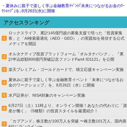
・夏休みに親子で楽しく学ぶ金融教育ｲﾍﾞﾝﾄ｢未来につながるお金のﾜｰ
ｸｼｮｯﾌﾟ｣を､8月26日(水)に開催
アクセスランキング
ロックスライフ、累計145億円超の募集支援で培った「投資家集
客」と「AI検索最適化（AEO・GEO）」の実践知を発信する公式
1
メディアを開設
オルタナティブ投資プラットフォーム「オルタナバンク」、『累
2
計申込総額800億円突破記念ファンドPart4 ID1121』を公開
楽天プレミアム・ゴールドカードで、積立応援キャンペーン実施
3
夏休みに親子で楽しく学ぶ金融教育イベント「未来につながるお
4
金のワークショップ」を、8月26日（水）に開催
水戸証券が、NISA対象のキャンペーン実施
5
6月27日（土）11時より、オンライン開催！あなたの代わりに「資
6
産が働く」《5種類》の投資スタイルを厳選紹介！
「カブアンド」株主数が100万人を突破 〜株主数101万人、国内第
7
6位にランクイン〜