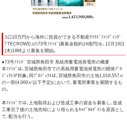
1口10万円から海外に投資ができる不動産ｸﾗｳﾄﾞﾌｧﾝﾃﾞｨﾝｸﾞ
｢TECROWD｣の73号ﾌｧﾝﾄﾞ(募集金額約14億円)を､12月19日
(木)18時より募集を開始｡
●73号ﾌｧﾝﾄﾞ 宮城県角田市 系統用蓄電池発電所の概要
本ﾌｧﾝﾄﾞは､宮城県角田市での系統用蓄電池発電所の開発ﾌﾟﾛ
ｼﾞｪｸﾄが対象｡同ﾌﾟﾛｼﾞｪｸﾄは､宮城県角田市の土地1,018,557㎡
の一部(4,000㎡以下予定)において､蓄電所事業を展開するも
の｡
本ﾌｧﾝﾄﾞでは､土地取得および造成工事の資金を募集し､造成
工事完了後の土地売却により得られるｷｬﾋﾟﾀﾙｹﾞｲﾝを原資とし
て､配当を行う｡