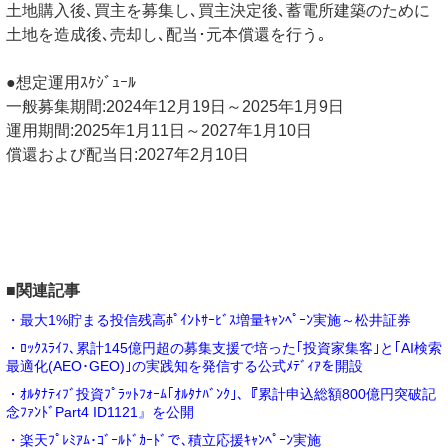
土地購入後､買主を募集し､買主決定後､蓄電所建築のために
土地を造成後､売却し､配当･元本償還を行う｡
●想定運用ｽｹｼﾞｭｰﾙ
一般募集期間:2024年12月19日～2025年1月9日
運用期間:2025年1月11日～2027年1月10日
償還および配当日:2027年2月10日
■関連記事
・最大1%貯まる投信残高ﾎﾟｲﾝﾄｻｰﾋﾞｽ増量ｷｬﾝﾍﾟｰﾝ実施～松井証券
・ﾛｯｸｽﾗｲﾌ､累計145億円超の募集支援で培った｢投資家集客｣と｢AI検索
最適化(AEO･GEO)｣の実践知を発信する公式ﾒﾃﾞｨｱを開設
・ｵﾙﾀﾅﾃｨﾌﾞ投資ﾌﾟﾗｯﾄﾌｫｰﾑ｢ｵﾙﾀﾅﾊﾞﾝｸ｣､『累計申込総額800億円突破記
念ﾌｧﾝﾄﾞPart4 ID1121』を公開
・楽天ﾌﾟﾚﾐｱﾑ･ｺﾞｰﾙﾄﾞｶｰﾄﾞで､積立応援ｷｬﾝﾍﾟｰﾝ実施