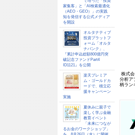
で培った「投資
家集客」と「AI検索最適化
（AEO・GEO）」の実践
知を発信する公式メディア
を開設
オルタナティブ
投資プラットフ
ォーム「オルタ
ナバンク」、
『累計申込総額800億円突
破記念ファンドPart4
ID1121』を公開
株式会
楽天プレミア
分析ア
ム・ゴールドカ
柄ラン
ードで、積立応
援キャンペーン
実施
夏休みに親子で
楽しく学ぶ金融
教育イベント
「未来につなが
るお金のワークショップ」
を、8月26日（水）に開催