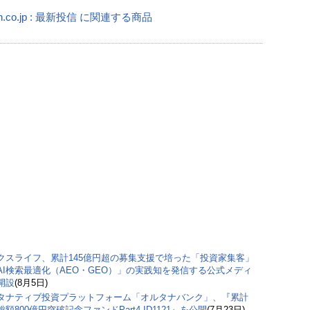
n.co.jp : 最新投信 に関連する商品
クスライフ、累計145億円超の募集支援で培った「投資家集客」
AI検索最適化（AEO・GEO）」の実践知を発信する公式メディ
開設
(8月5日)
タナティブ投資プラットフォーム「オルタナバンク」、『累計
額800億円突破記念ファンドPart4 ID1121』を公開
(7月23日)