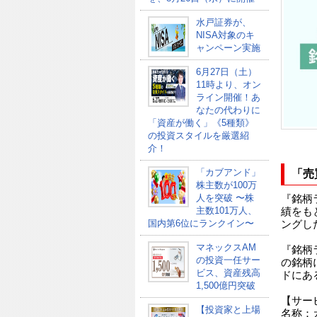
水戸証券が、
NISA対象のキ
ャンペーン実施
6月27日（土）
11時より、オン
ライン開催！あ
なたの代わりに
「資産が働く」《5種類》
の投資スタイルを厳選紹
介！
「カブアンド」
「売
株主数が100万
人を突破 〜株
『銘柄
主数101万人、
績をも
国内第6位にランクイン〜
ングし
マネックスAM
『銘柄
の投資一任サー
の銘柄
ビス、資産残高
ドにあ
1,500億円突破
【サー
【投資家と上場
名称：