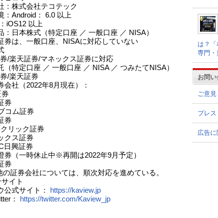
社：株式会社テコテック
Android： 6.0 以上
e ：iOS12 以上
：日本株式（特定口座 ／ 一般口座 ／ NISA）
証券は、一般口座、NISAに対応していない
は？「
式
専門・
I証券/楽天証券/マネックス証券に対応
（特定口座 ／ 一般口座 ／ NISA ／ つみたてNISA）
証券/楽天証券
お問い
券会社（2022年8月現在）：
ご意見
証券
証券
カブコム証券
プレス
証券
Oクリック証券
広告に
ックス証券
BC日興証券
證券（一時休止中※再開は2022年9月予定）
証券
他の証券会社については、順次対応を進めている。
介サイト
ウ公式サイト：
https://kaview.jp
tter：
https://twitter.com/Kaview_jp