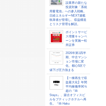
設業界の新たな
投資対象「系統
用蓄電池」への参入戦略。
日経エネルギーNEXT連載
執筆者が登壇し、収益構造
とリスク管理を解説。
ポイントサービ
ス増量キャンペ
ーンを実施ー松
井証券
2026年第1四半
期、中古マンシ
ョン市場に変
化、都心5区で
値下げ圧力強まる
【一棟再生で収
益最大化】年間
平均稼働率90％
超の『illi
Stays』、築古オフィスビ
ルをブティックホテルへ再
生。『illi Haku