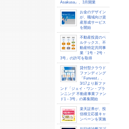
Asakusa』、3月開業
お金のデザイン
が、職域向け資
産形成サービス
を開始
不動産投資のベ
ルテックス、不
動産特定共同事
業「1号・2号・
3号」の許可を取得
貸付型クラウド
ファンディング
「Funvest」、
3/17より新ファ
ンド「ジェイ・ワン・プラ
ンニング 不動産事業ファン
ド1－3号」の募集開始
楽天証券が、投
信積立応援キャ
ンペーンを実施
AI日経診断アプ