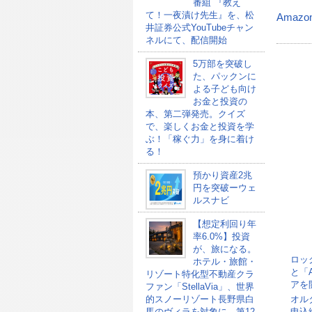
番組 『教え
て！一夜漬け先生』を、松
Amazo
井証券公式YouTubeチャン
ネルにて、配信開始
5万部を突破し
た、パックンに
よる子ども向け
お金と投資の
本、第二弾発売。クイズ
で、楽しくお金と投資を学
ぶ！「稼ぐ力」を身に着け
る！
預かり資産2兆
円を突破ーウェ
ルスナビ
【想定利回り年
率6.0%】投資
が、旅になる。
ロッ
ホテル・旅館・
と「
リゾート特化型不動産クラ
アを
ファン「StellaVia」、世界
オル
的スノーリゾート長野県白
申込総
馬のヴィラを対象に、第12