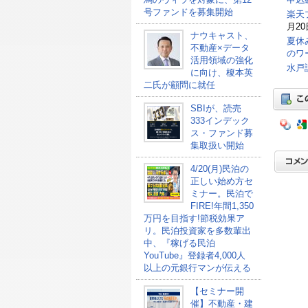
号ファンドを募集開始
楽天
月20
ナウキャスト、
夏休
不動産×データ
のワ
活用領域の強化
水戸
に向け、榎本英
二氏が顧問に就任
SBIが、読売
333インデック
ス・ファンド募
集取扱い開始
4/20(月)民泊の
正しい始め方セ
ミナー。民泊で
FIRE!年間1,350
万円を目指す!節税効果ア
リ。民泊投資家を多数輩出
中、『稼げる民泊
YouTube』登録者4,000人
以上の元銀行マンが伝える
【セミナー開
催】不動産・建