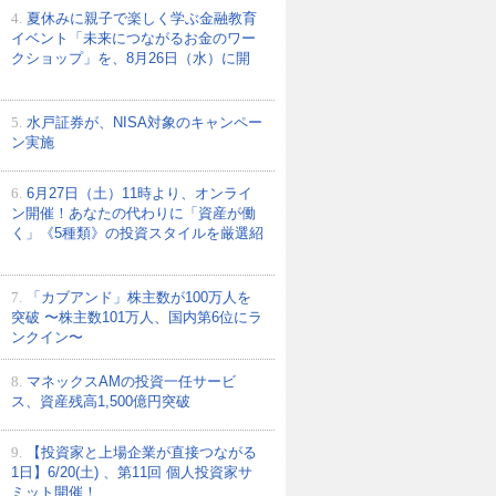
4.
夏休みに親子で楽しく学ぶ金融教育
イベント「未来につながるお金のワー
クショップ」を、8月26日（水）に開
5.
水戸証券が、NISA対象のキャンペー
ン実施
6.
6月27日（土）11時より、オンライ
ン開催！あなたの代わりに「資産が働
く」《5種類》の投資スタイルを厳選紹
7.
「カブアンド」株主数が100万人を
突破 〜株主数101万人、国内第6位にラ
ンクイン〜
8.
マネックスAMの投資一任サービ
ス、資産残高1,500億円突破
9.
【投資家と上場企業が直接つながる
1日】6/20(土) 、第11回 個人投資家サ
ミット開催！