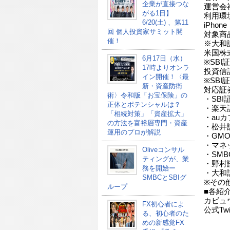
企業が直接つな
運営会
がる1日】
利用環境：
6/20(土) 、第11
iPhon
回 個人投資家サミット開
対象商品
催！
※大和
米国株
6月17日（水）
※SB
17時よりオンラ
投資信託
イン開催！〈最
※SBI
新・資産防衛
対応証
術〉令和版「お宝保険」の
・SBI
正体とポテンシャルは？
・楽天
「相続対策」「資産拡大」
・au
の方法を富裕層専門・資産
・松井
運用のプロが解説
・GM
・マネ
Oliveコンサル
・SM
ティングが、業
・野村
務を開始ー
・大和
SMBCとSBIグ
※その
ループ
■各紹
カビュ
FX初心者によ
公式Twi
る、初心者のた
めの新感覚FX