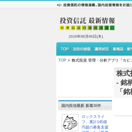
2026年08月06日(木)
TOP
>
株式投資 管理・分析アプリ『カビ
株式
- 
「銘
国内投信最新 新着30件
ロックスライ
フ、累計145億
円超の募集支援