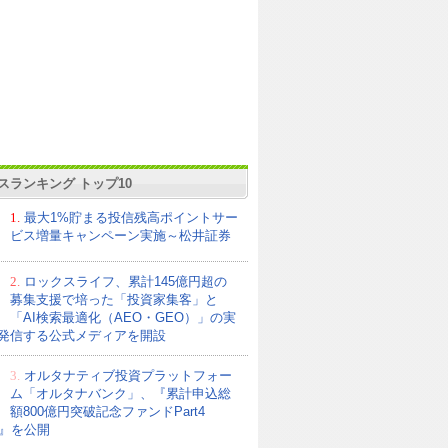
スランキング トップ10
1.
最大1%貯まる投信残高ポイントサー
ビス増量キャンペーン実施～松井証券
2.
ロックスライフ、累計145億円超の
募集支援で培った「投資家集客」と
「AI検索最適化（AEO・GEO）」の実
発信する公式メディアを開設
3.
オルタナティブ投資プラットフォー
ム「オルタナバンク」、『累計申込総
額800億円突破記念ファンドPart4
21』を公開