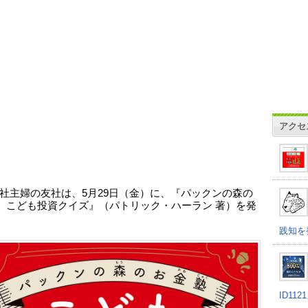
アクセ
社主婦の友社は、5月29日（金）に、『パックンの森の
 こども投資クイズ』（パトリック・ハーラン 著）を発
。
践知を
ID11