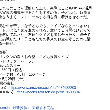
これらのことを理解した上で、実際にこどもNISAを活用
ら実践の知識を得ることをすすめる。子どもに、18歳ま
金をうまくコントロールする術を身に着けさせるのだ。
読むのが苦手」な子どもでも、クイズならとっつきやす
ードルは低く読み進められる。空いてる時間にひとりで
を解いてみたり、友達とクイズを出し合ったり、親子で
に挑戦したり…子どもたちの将来のお金を守るために活
る一冊だ。
概要】
パックンの森のお金塾 こども投資クイズ
パトリック・ハーラン
藤ハムスター
,650円（税込）
ページ数：A5判・160ページ
：5月29日（金）
主婦の友社
zon】
https://www.amazon.co.jp/dp/4074632209
BOOKS】
https://books.rakuten.co.jp/rb/18600804/
n.co.jp : 最新投信 に関連する商品