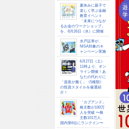
夏休みに親子で
楽しく学ぶ金融
教育イベント
「未来につなが
るお金のワークショップ」
を、8月26日（水）に開催
水戸証券が、
NISA対象のキ
ャンペーン実施
6月27日（土）
11時より、オン
ライン開催！あ
なたの代わりに
「資産が働く」《5種類》
の投資スタイルを厳選紹
介！
「カブアンド」
株主数が100万
人を突破 〜株
主数101万人、
国内第6位にランクイン〜