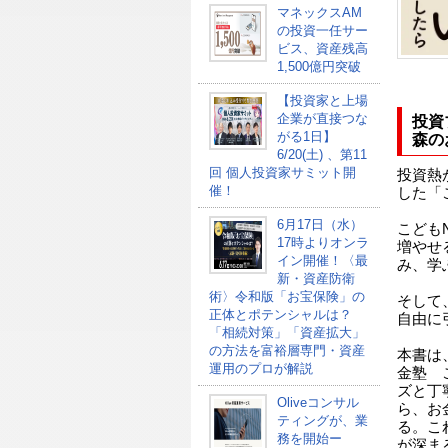
マネックスAM
の投資一任サー
ビス、資産残高
1,500億円突破
【投資家と上場
企業が直接つな
投資
がる1日】
森の
6/20(土) 、第11
回 個人投資家サミット開
投資熱
催！
した「
6月17日（水）
こども
17時よりオンラ
増やせ
イン開催！〈最
み、学
新・資産防衛
術〉令和版「お宝保険」の
そして
正体とポテンシャルは？
自由に
「相続対策」「資産拡大」
の方法を富裕層専門・資産
本書は
運用のプロが解説
金塾 
ズと丁
Oliveコンサル
ら、お
ティングが、業
る。こ
務を開始ー
が深ま