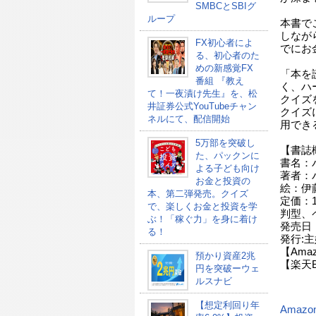
SMBCとSBIグ
ループ
本書で
しなが
FX初心者によ
でにお
る、初心者のた
めの新感覚FX
「本を
番組 『教え
く、ハ
て！一夜漬け先生』を、松
クイズ
井証券公式YouTubeチャン
クイズ
ネルにて、配信開始
用でき
5万部を突破し
【書誌
た、パックンに
書名：
よる子ども向け
著者：
お金と投資の
絵：伊
本、第二弾発売。クイズ
定価：1
で、楽しくお金と投資を学
判型、
ぶ！「稼ぐ力」を身に着け
発売日
る！
発行:
【Ama
預かり資産2兆
【楽天
円を突破ーウェ
ルスナビ
【想定利回り年
Amazo