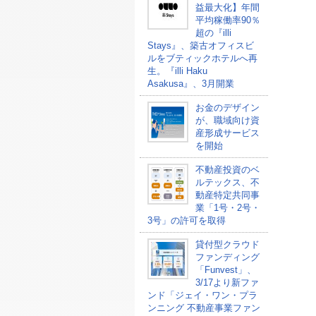
益最大化】年間
平均稼働率90％
超の『illi
Stays』、築古オフィスビ
ルをブティックホテルへ再
生。『illi Haku
Asakusa』、3月開業
お金のデザイン
が、職域向け資
産形成サービス
を開始
不動産投資のベ
ルテックス、不
動産特定共同事
業「1号・2号・
3号」の許可を取得
貸付型クラウド
ファンディング
「Funvest」、
3/17より新ファ
ンド「ジェイ・ワン・プラ
ンニング 不動産事業ファン