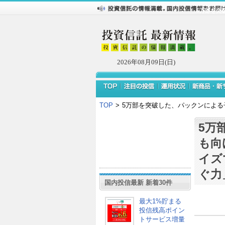
5万部を突
2026年08月09日(日)
TOP
>
5万部を突破した、パックンによ
5万
も向
イズ
ぐ力
国内投信最新 新着30件
最大1%貯まる
投信残高ポイン
トサービス増量