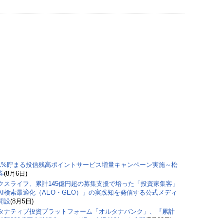
1%貯まる投信残高ポイントサービス増量キャンペーン実施～松
券
(8月6日)
クスライフ、累計145億円超の募集支援で培った「投資家集客」
AI検索最適化（AEO・GEO）」の実践知を発信する公式メディ
開設
(8月5日)
タナティブ投資プラットフォーム「オルタナバンク」、『累計