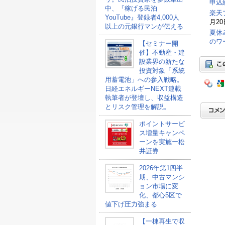
申込総
中、『稼げる民泊
楽天
YouTube』登録者4,000人
月20
以上の元銀行マンが伝える
夏休
のワ
【セミナー開
催】不動産・建
設業界の新たな
投資対象「系統
用蓄電池」への参入戦略。
日経エネルギーNEXT連載
執筆者が登壇し、収益構造
とリスク管理を解説。
ポイントサービ
ス増量キャンペ
ーンを実施ー松
井証券
2026年第1四半
期、中古マンシ
ョン市場に変
化、都心5区で
値下げ圧力強まる
【一棟再生で収