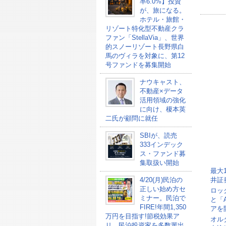
率6.0%】投資
が、旅になる。
ホテル・旅館・
リゾート特化型不動産クラ
ファン「StellaVia」、世界
的スノーリゾート長野県白
馬のヴィラを対象に、第12
号ファンドを募集開始
ナウキャスト、
不動産×データ
活用領域の強化
に向け、榎本英
二氏が顧問に就任
SBIが、読売
333インデック
ス・ファンド募
集取扱い開始
最大
4/20(月)民泊の
井証
正しい始め方セ
ロッ
ミナー。民泊で
と「
FIRE!年間1,350
アを
万円を目指す!節税効果ア
オル
リ。民泊投資家を多数輩出