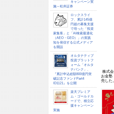
キャンペーン実
施～松井証券
ロックスライ
フ、累計145億
円超の募集支援
で培った「投資
家集客」と「AI検索最適化
（AEO・GEO）」の実践
知を発信する公式メディア
を開設
オルタナティブ
投資プラットフ
ォーム「オルタ
ナバンク」、
株式会
『累計申込総額800億円突
お金塾
破記念ファンドPart4
売した
ID1121』を公開
楽天プレミア
ム・ゴールドカ
ードで、積立応
援キャンペーン
実施