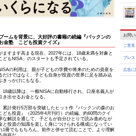
お問い
ブームを背景に、大好評の書籍の続編『パックンの
お金塾 こども投資クイズ』
ご意見
がますます高まる現在、2027年には、18歳未満を対象と
プレス
こどもNISA」のスタートも予定されている。
NISAの利用は、親が子どもの学費や将来のための資産を
広告に
るだけではなく、子ども自身が投資の世界に足を踏み込
ぶきっかけにもなる。
、18歳以降は、一般NISAに自動移行され、口座名義人が
引き出せるお金となる。
、累計発行5万部を突破したヒット作『パックンの森のお
こども投資』（2025年4月刊行）の続編。約60問のクイ
寧な解説を通して、子どもが自分ひとりで読み進めなが
金と投資の知識を楽しく身につけられる構成になってい
れ1冊でももちろん、前作と併せて読むことで、より理解
る内容だ。