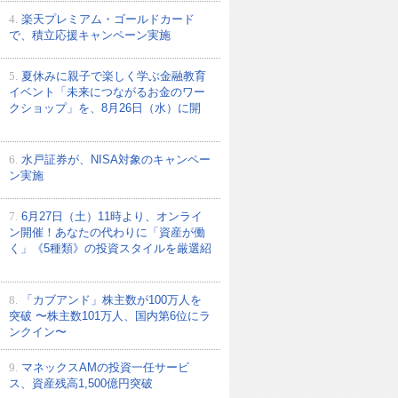
4.
楽天プレミアム・ゴールドカード
で、積立応援キャンペーン実施
5.
夏休みに親子で楽しく学ぶ金融教育
イベント「未来につながるお金のワー
クショップ」を、8月26日（水）に開
6.
水戸証券が、NISA対象のキャンペー
ン実施
7.
6月27日（土）11時より、オンライ
ン開催！あなたの代わりに「資産が働
く」《5種類》の投資スタイルを厳選紹
8.
「カブアンド」株主数が100万人を
突破 〜株主数101万人、国内第6位にラ
ンクイン〜
9.
マネックスAMの投資一任サービ
ス、資産残高1,500億円突破