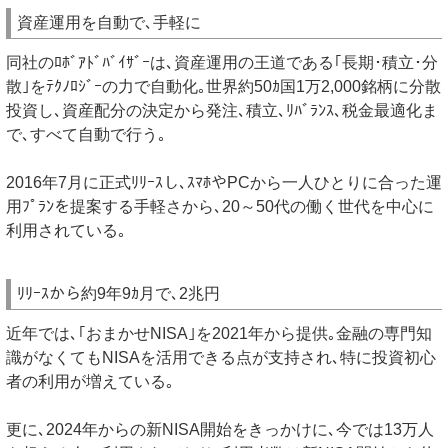
資産運用を自動で､手軽に
同社のﾛﾎﾞｱﾄﾞﾊﾞｲｻﾞｰは､資産運用の王道である｢長期･積立･分
散｣をﾃｸﾉﾛｼﾞｰの力で自動化｡世界約50ｶ国1万2,000銘柄に分散
投資し､資産配分の決定から発注､積立､ﾘﾊﾞﾗﾝｽ､税金最適化ま
で､すべて自動で行う｡
2016年7月に正式ﾘﾘｰｽし､ｽﾏﾎやPCから一人ひとりに合った運
用ﾌﾟﾗﾝを提案する手軽さから､20～50代の働く世代を中心に
利用されている｡
ﾘﾘｰｽから約9年9ｶ月で､2兆円
近年では､｢おまかせNISA｣を2021年から提供｡金融の専門知
識がなくてもNISAを活用できる点が支持され､特に投資初心
者の利用が増えている｡
更に､2024年からの新NISA開始をきっかけに､今では13万人