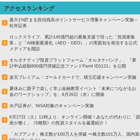
アクセスランキング
最大1%貯まる投信残高ポイントサービス増量キャンペーン実施～
1
松井証券
ロックスライフ、累計145億円超の募集支援で培った「投資家集
客」と「AI検索最適化（AEO・GEO）」の実践知を発信する公式
2
メディアを開設
オルタナティブ投資プラットフォーム「オルタナバンク」、『累
3
計申込総額800億円突破記念ファンドPart4 ID1121』を公開
楽天プレミアム・ゴールドカードで、積立応援キャンペーン実施
4
夏休みに親子で楽しく学ぶ金融教育イベント「未来につながるお
5
金のワークショップ」を、8月26日（水）に開催
水戸証券が、NISA対象のキャンペーン実施
6
6月27日（土）11時より、オンライン開催！あなたの代わりに「資
7
産が働く」《5種類》の投資スタイルを厳選紹介！
「カブアンド」株主数が100万人を突破 〜株主数101万人、国内第
8
6位にランクイン〜