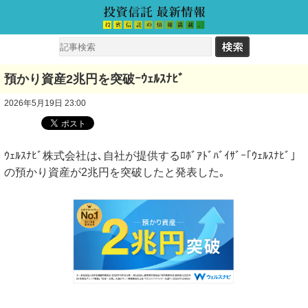
預かり資産2兆円を突破ｰｳｪﾙｽﾅﾋﾞ
2026年5月19日 23:00
ｳｪﾙｽﾅﾋﾞ株式会社は､自社が提供するﾛﾎﾞｱﾄﾞﾊﾞｲｻﾞｰ｢ｳｪﾙｽﾅﾋﾞ｣
の預かり資産が2兆円を突破したと発表した｡