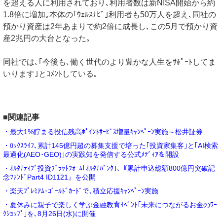
を超える人に利用されており､利用者数は新NISA開始から約
1.8倍に増加｡本体の｢ｳｪﾙｽﾅﾋﾞ｣利用者も50万人を超え､同社の
預かり資産は2年あまりで約2倍に成長し､この5月で預かり資
産2兆円の大台となった｡
同社では､｢今後も､働く世代のより豊かな人生をｻﾎﾟｰﾄしてま
いります｣とｺﾒﾝﾄしている｡
■関連記事
・最大1%貯まる投信残高ﾎﾟｲﾝﾄｻｰﾋﾞｽ増量ｷｬﾝﾍﾟｰﾝ実施～松井証券
・ﾛｯｸｽﾗｲﾌ､累計145億円超の募集支援で培った｢投資家集客｣と｢AI検索
最適化(AEO･GEO)｣の実践知を発信する公式ﾒﾃﾞｨｱを開設
・ｵﾙﾀﾅﾃｨﾌﾞ投資ﾌﾟﾗｯﾄﾌｫｰﾑ｢ｵﾙﾀﾅﾊﾞﾝｸ｣､『累計申込総額800億円突破記
念ﾌｧﾝﾄﾞPart4 ID1121』を公開
・楽天ﾌﾟﾚﾐｱﾑ･ｺﾞｰﾙﾄﾞｶｰﾄﾞで､積立応援ｷｬﾝﾍﾟｰﾝ実施
・夏休みに親子で楽しく学ぶ金融教育ｲﾍﾞﾝﾄ｢未来につながるお金のﾜｰ
ｸｼｮｯﾌﾟ｣を､8月26日(水)に開催