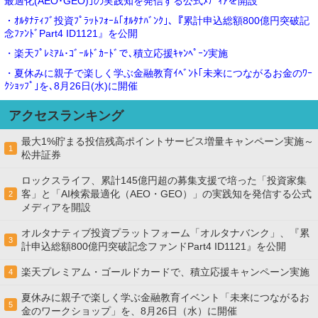
最適化(AEO･GEO)｣の実践知を発信する公式ﾒﾃﾞｨｱを開設
・ｵﾙﾀﾅﾃｨﾌﾞ投資ﾌﾟﾗｯﾄﾌｫｰﾑ｢ｵﾙﾀﾅﾊﾞﾝｸ｣､『累計申込総額800億円突破記
念ﾌｧﾝﾄﾞPart4 ID1121』を公開
・楽天ﾌﾟﾚﾐｱﾑ･ｺﾞｰﾙﾄﾞｶｰﾄﾞで､積立応援ｷｬﾝﾍﾟｰﾝ実施
・夏休みに親子で楽しく学ぶ金融教育ｲﾍﾞﾝﾄ｢未来につながるお金のﾜｰ
ｸｼｮｯﾌﾟ｣を､8月26日(水)に開催
アクセスランキング
最大1%貯まる投信残高ポイントサービス増量キャンペーン実施～
1
松井証券
ロックスライフ、累計145億円超の募集支援で培った「投資家集
客」と「AI検索最適化（AEO・GEO）」の実践知を発信する公式
2
メディアを開設
オルタナティブ投資プラットフォーム「オルタナバンク」、『累
3
計申込総額800億円突破記念ファンドPart4 ID1121』を公開
楽天プレミアム・ゴールドカードで、積立応援キャンペーン実施
4
夏休みに親子で楽しく学ぶ金融教育イベント「未来につながるお
5
金のワークショップ」を、8月26日（水）に開催