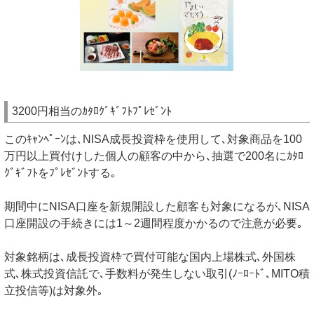
3200円相当のｶﾀﾛｸﾞｷﾞﾌﾄﾌﾟﾚｾﾞﾝﾄ
このｷｬﾝﾍﾟｰﾝは､NISA成長投資枠を使用して､対象商品を100
万円以上買付けした個人の顧客の中から､抽選で200名にｶﾀﾛ
ｸﾞｷﾞﾌﾄをﾌﾟﾚｾﾞﾝﾄする｡
期間中にNISA口座を新規開設した顧客も対象になるが､NISA
口座開設の手続きには1～2週間程度かかるので注意が必要｡
対象銘柄は､成長投資枠で買付可能な国内上場株式､外国株
式､株式投資信託で､手数料が発生しない取引(ﾉｰﾛｰﾄﾞ､MITO積
立投信等)は対象外｡