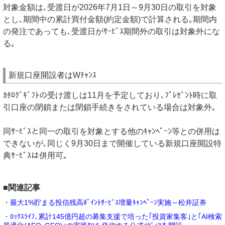
対象金額は､受渡日が2026年7月1日～9月30日の取引を対象
とし､期間中の累計買付金額(約定金額)で計算される｡期間内
の発注であっても､受渡日がｻｰﾋﾞｽ期間外の取引は対象外にな
る｡
新規口座開設者はWﾁｬﾝｽ
ｶﾀﾛｸﾞｷﾞﾌﾄの受け渡しは11月を予定しており､ﾌﾟﾚｾﾞﾝﾄ時に取
引口座の閉鎖または閉鎖手続きをされている場合は対象外｡
同ｻｰﾋﾞｽと同一の取引を対象とする他のｷｬﾝﾍﾟｰﾝ等との併用は
できないが､同じく9月30日まで開催している新規口座開設特
典ｻｰﾋﾞｽは併用可｡
■関連記事
・最大1%貯まる投信残高ﾎﾟｲﾝﾄｻｰﾋﾞｽ増量ｷｬﾝﾍﾟｰﾝ実施～松井証券
・ﾛｯｸｽﾗｲﾌ､累計145億円超の募集支援で培った｢投資家集客｣と｢AI検索