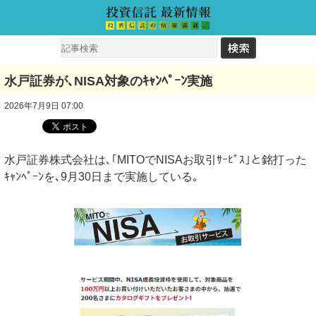
水戸証券が､NISA対象のｷｬﾝﾍﾟｰﾝ実施
2026年7月9日 07:00
水戸証券株式会社は､｢MITOでNISAお取引ｻｰﾋﾞｽ｣と銘打った
ｷｬﾝﾍﾟｰﾝを､9月30日まで実施している｡