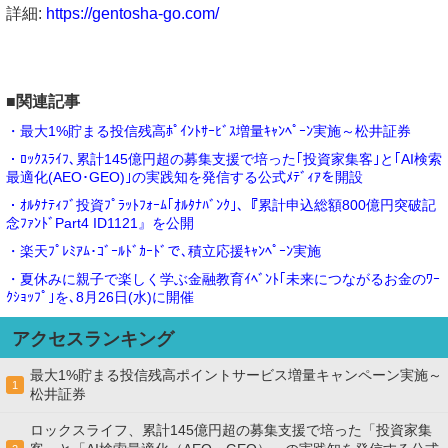
詳細:
https://gentosha-go.com/
■関連記事
・最大1%貯まる投信残高ﾎﾟｲﾝﾄｻｰﾋﾞｽ増量ｷｬﾝﾍﾟｰﾝ実施～松井証券
・ﾛｯｸｽﾗｲﾌ､累計145億円超の募集支援で培った｢投資家集客｣と｢AI検索
最適化(AEO･GEO)｣の実践知を発信する公式ﾒﾃﾞｨｱを開設
・ｵﾙﾀﾅﾃｨﾌﾞ投資ﾌﾟﾗｯﾄﾌｫｰﾑ｢ｵﾙﾀﾅﾊﾞﾝｸ｣､『累計申込総額800億円突破記
念ﾌｧﾝﾄﾞPart4 ID1121』を公開
・楽天ﾌﾟﾚﾐｱﾑ･ｺﾞｰﾙﾄﾞｶｰﾄﾞで､積立応援ｷｬﾝﾍﾟｰﾝ実施
・夏休みに親子で楽しく学ぶ金融教育ｲﾍﾞﾝﾄ｢未来につながるお金のﾜｰ
ｸｼｮｯﾌﾟ｣を､8月26日(水)に開催
アクセスランキング
最大1%貯まる投信残高ポイントサービス増量キャンペーン実施～
1
松井証券
ロックスライフ、累計145億円超の募集支援で培った「投資家集