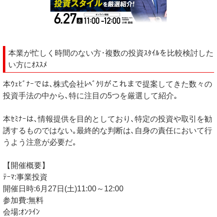
本業が忙しく時間のない方･複数の投資ｽﾀｲﾙを比較検討した
い方にｵｽｽﾒ
本ｳｪﾋﾞﾅｰでは､株式会社ﾚﾍﾞｸﾘがこれまで提案してきた数々の
投資手法の中から､特に注目の5つを厳選して紹介｡
本ｾﾐﾅｰは､情報提供を目的としており､特定の投資や取引を勧
誘するものではない｡最終的な判断は､自身の責任において行
うよう注意が必要だ｡
【開催概要】
ﾃｰﾏ:事業投資
開催日時:6月27日(土)11:00～12:00
参加費:無料
会場:ｵﾝﾗｲﾝ