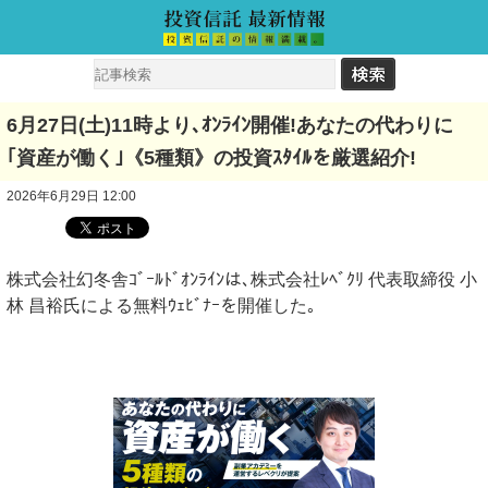
6月27日(土)11時より､ｵﾝﾗｲﾝ開催!あなたの代わりに
｢資産が働く｣《5種類》の投資ｽﾀｲﾙを厳選紹介!
2026年6月29日 12:00
株式会社幻冬舎ｺﾞｰﾙﾄﾞｵﾝﾗｲﾝは､株式会社ﾚﾍﾞｸﾘ 代表取締役 ⼩
林 昌裕氏による無料ｳｪﾋﾞﾅｰを開催した｡