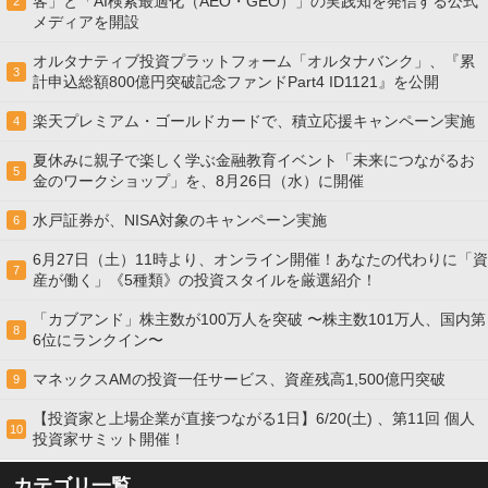
客」と「AI検索最適化（AEO・GEO）」の実践知を発信する公式
2
メディアを開設
オルタナティブ投資プラットフォーム「オルタナバンク」、『累
3
計申込総額800億円突破記念ファンドPart4 ID1121』を公開
楽天プレミアム・ゴールドカードで、積立応援キャンペーン実施
4
夏休みに親子で楽しく学ぶ金融教育イベント「未来につながるお
5
金のワークショップ」を、8月26日（水）に開催
水戸証券が、NISA対象のキャンペーン実施
6
6月27日（土）11時より、オンライン開催！あなたの代わりに「資
7
産が働く」《5種類》の投資スタイルを厳選紹介！
「カブアンド」株主数が100万人を突破 〜株主数101万人、国内第
8
6位にランクイン〜
マネックスAMの投資一任サービス、資産残高1,500億円突破
9
【投資家と上場企業が直接つながる1日】6/20(土) 、第11回 個人
10
投資家サミット開催！
カテゴリ一覧