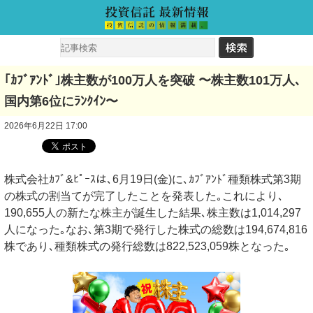
｢ｶﾌﾞｱﾝﾄﾞ｣株主数が100万人を突破 〜株主数101万人､
国内第6位にﾗﾝｸｲﾝ〜
2026年6月22日 17:00
株式会社ｶﾌﾞ&ﾋﾟｰｽは､6月19日(金)に､ｶﾌﾞｱﾝﾄﾞ種類株式第3期
の株式の割当てが完了したことを発表した｡これにより､
190,655人の新たな株主が誕生した結果､株主数は1,014,297
人になった｡なお､第3期で発行した株式の総数は194,674,816
株であり､種類株式の発行総数は822,523,059株となった｡