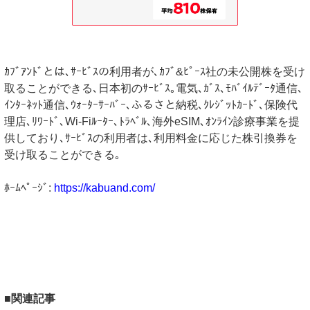
ｶﾌﾞｱﾝﾄﾞとは､ｻｰﾋﾞｽの利用者が､ｶﾌﾞ&ﾋﾟｰｽ社の未公開株を受け
取ることができる､日本初のｻｰﾋﾞｽ｡電気､ｶﾞｽ､ﾓﾊﾞｲﾙﾃﾞｰﾀ通信､
ｲﾝﾀｰﾈｯﾄ通信､ｳｫｰﾀｰｻｰﾊﾞｰ､ふるさと納税､ｸﾚｼﾞｯﾄｶｰﾄﾞ､保険代
理店､ﾘﾜｰﾄﾞ､Wi-Fiﾙｰﾀｰ､ﾄﾗﾍﾞﾙ､海外eSIM､ｵﾝﾗｲﾝ診療事業を提
供しており､ｻｰﾋﾞｽの利用者は､利用料金に応じた株引換券を
受け取ることができる｡
ﾎｰﾑﾍﾟｰｼﾞ:
https://kabuand.com/
■関連記事