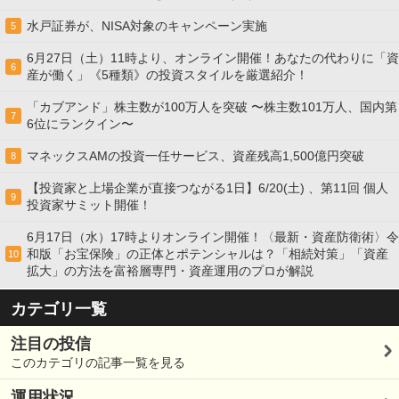
水戸証券が、NISA対象のキャンペーン実施
5
6月27日（土）11時より、オンライン開催！あなたの代わりに「資
6
産が働く」《5種類》の投資スタイルを厳選紹介！
「カブアンド」株主数が100万人を突破 〜株主数101万人、国内第
7
6位にランクイン〜
マネックスAMの投資一任サービス、資産残高1,500億円突破
8
【投資家と上場企業が直接つながる1日】6/20(土) 、第11回 個人
9
投資家サミット開催！
6月17日（水）17時よりオンライン開催！〈最新・資産防衛術〉令
和版「お宝保険」の正体とポテンシャルは？「相続対策」「資産
10
拡大」の方法を富裕層専門・資産運用のプロが解説
カテゴリ一覧
注目の投信
このカテゴリの記事一覧を見る
運用状況