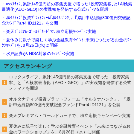
・ﾛｯｸｽﾗｲﾌ､累計145億円超の募集支援で培った｢投資家集客｣と｢AI検索
最適化(AEO･GEO)｣の実践知を発信する公式ﾒﾃﾞｨｱを開設
・ｵﾙﾀﾅﾃｨﾌﾞ投資ﾌﾟﾗｯﾄﾌｫｰﾑ｢ｵﾙﾀﾅﾊﾞﾝｸ｣､『累計申込総額800億円突破記
念ﾌｧﾝﾄﾞPart4 ID1121』を公開
・楽天ﾌﾟﾚﾐｱﾑ･ｺﾞｰﾙﾄﾞｶｰﾄﾞで､積立応援ｷｬﾝﾍﾟｰﾝ実施
・夏休みに親子で楽しく学ぶ金融教育ｲﾍﾞﾝﾄ｢未来につながるお金のﾜｰ
ｸｼｮｯﾌﾟ｣を､8月26日(水)に開催
・水戸証券が､NISA対象のｷｬﾝﾍﾟｰﾝ実施
アクセスランキング
ロックスライフ、累計145億円超の募集支援で培った「投資家集
客」と「AI検索最適化（AEO・GEO）」の実践知を発信する公式
1
メディアを開設
オルタナティブ投資プラットフォーム「オルタナバンク」、『累
2
計申込総額800億円突破記念ファンドPart4 ID1121』を公開
楽天プレミアム・ゴールドカードで、積立応援キャンペーン実施
3
夏休みに親子で楽しく学ぶ金融教育イベント「未来につながるお
4
金のワークショップ」を、8月26日（水）に開催