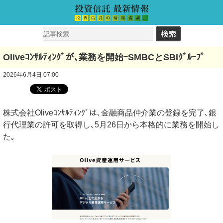
Oliveｺﾝｻﾙﾃｨﾝｸﾞが､業務を開始ｰSMBCとSBIｸﾞﾙｰﾌﾟ
2026年6月4日 07:00
株式会社Oliveｺﾝｻﾙﾃｨﾝｸﾞは､金融商品仲介業の登録を完了､銀
行代理業の許可を取得し､5月26日から本格的に業務を開始し
た｡