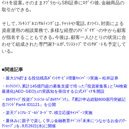
ｲﾝﾄを提案｡そのままｱﾌﾟﾘからSBI証券にﾛｸﾞｲﾝ後､金融商品の
取引ができる｡
そして､ﾌﾚｷｼﾌﾞﾙｺﾝｻﾙﾃｨﾝｸﾞは､ﾁｬｯﾄや電話､ｵﾝﾗｲﾝ､対面による
資産運用の相談業務で､多様な経歴のｱﾄﾞﾊﾞｲｻﾞｰの中から顧客
が指名することもできる｡今後は､顧客一人ひとりの状況に合
わせて組成された専門家ﾁｰﾑが､ﾜﾝｽﾄｯﾌﾟでのｻﾎﾟｰﾄも予定して
いる｡
■関連記事
・最大1%貯まる投信残高ﾎﾟｲﾝﾄｻｰﾋﾞｽ増量ｷｬﾝﾍﾟｰﾝ実施～松井証券
・ﾛｯｸｽﾗｲﾌ､累計145億円超の募集支援で培った｢投資家集客｣と｢AI検索
最適化(AEO･GEO)｣の実践知を発信する公式ﾒﾃﾞｨｱを開設
・ｵﾙﾀﾅﾃｨﾌﾞ投資ﾌﾟﾗｯﾄﾌｫｰﾑ｢ｵﾙﾀﾅﾊﾞﾝｸ｣､『累計申込総額800億円突破記
念ﾌｧﾝﾄﾞPart4 ID1121』を公開
・楽天ﾌﾟﾚﾐｱﾑ･ｺﾞｰﾙﾄﾞｶｰﾄﾞで､積立応援ｷｬﾝﾍﾟｰﾝ実施
・夏休みに親子で楽しく学ぶ金融教育ｲﾍﾞﾝﾄ｢未来につながるお金のﾜｰ
ｸｼｮｯﾌﾟ｣を､8月26日(水)に開催