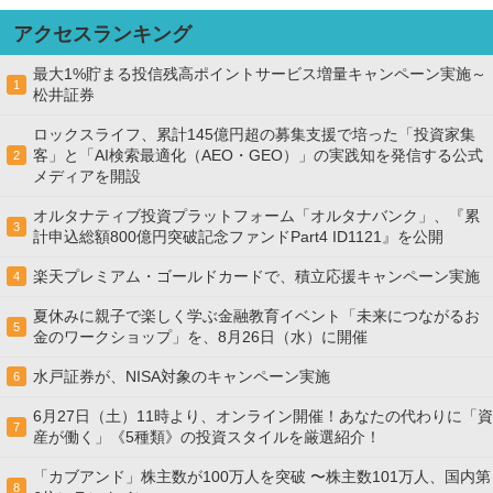
アクセスランキング
最大1%貯まる投信残高ポイントサービス増量キャンペーン実施～
1
松井証券
ロックスライフ、累計145億円超の募集支援で培った「投資家集
客」と「AI検索最適化（AEO・GEO）」の実践知を発信する公式
2
メディアを開設
オルタナティブ投資プラットフォーム「オルタナバンク」、『累
3
計申込総額800億円突破記念ファンドPart4 ID1121』を公開
楽天プレミアム・ゴールドカードで、積立応援キャンペーン実施
4
夏休みに親子で楽しく学ぶ金融教育イベント「未来につながるお
5
金のワークショップ」を、8月26日（水）に開催
水戸証券が、NISA対象のキャンペーン実施
6
6月27日（土）11時より、オンライン開催！あなたの代わりに「資
7
産が働く」《5種類》の投資スタイルを厳選紹介！
「カブアンド」株主数が100万人を突破 〜株主数101万人、国内第
8