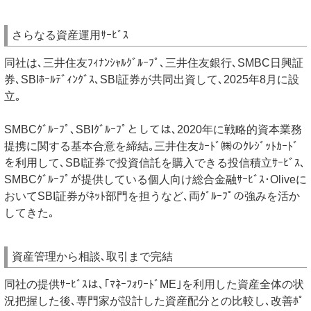
さらなる資産運用ｻｰﾋﾞｽ
同社は､三井住友ﾌｨﾅﾝｼｬﾙｸﾞﾙｰﾌﾟ､三井住友銀行､SMBC日興証
券､SBIﾎｰﾙﾃﾞｨﾝｸﾞｽ､SBI証券が共同出資して､2025年8月に設
立｡
SMBCｸﾞﾙｰﾌﾟ､SBIｸﾞﾙｰﾌﾟとしては､2020年に戦略的資本業務
提携に関する基本合意を締結｡三井住友ｶｰﾄﾞ㈱のｸﾚｼﾞｯﾄｶｰﾄﾞ
を利用して､SBI証券で投資信託を購入できる投信積立ｻｰﾋﾞｽ､
SMBCｸﾞﾙｰﾌﾟが提供している個人向け総合金融ｻｰﾋﾞｽ･Oliveに
おいてSBI証券がﾈｯﾄ部門を担うなど､両ｸﾞﾙｰﾌﾟの強みを活か
してきた｡
資産管理から相談､取引まで完結
同社の提供ｻｰﾋﾞｽは､｢ﾏﾈｰﾌｫﾜｰﾄﾞME｣を利用した資産全体の状
況把握した後､専門家が設計した資産配分との比較し､改善ﾎﾟ