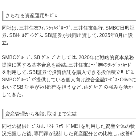
さらなる資産運用ｻｰﾋﾞｽ
同社は､三井住友ﾌｨﾅﾝｼｬﾙｸﾞﾙｰﾌﾟ､三井住友銀行､SMBC日興証
券､SBIﾎｰﾙﾃﾞｨﾝｸﾞｽ､SBI証券が共同出資して､2025年8月に設
立｡
SMBCｸﾞﾙｰﾌﾟ､SBIｸﾞﾙｰﾌﾟとしては､2020年に戦略的資本業務
提携に関する基本合意を締結｡三井住友ｶｰﾄﾞ㈱のｸﾚｼﾞｯﾄｶｰﾄﾞ
を利用して､SBI証券で投資信託を購入できる投信積立ｻｰﾋﾞｽ､
SMBCｸﾞﾙｰﾌﾟが提供している個人向け総合金融ｻｰﾋﾞｽ･Oliveに
おいてSBI証券がﾈｯﾄ部門を担うなど､両ｸﾞﾙｰﾌﾟの強みを活か
してきた｡
資産管理から相談､取引まで完結
同社の提供ｻｰﾋﾞｽは､｢ﾏﾈｰﾌｫﾜｰﾄﾞME｣を利用した資産全体の状
況把握した後､専門家が設計した資産配分との比較し､改善ﾎﾟ