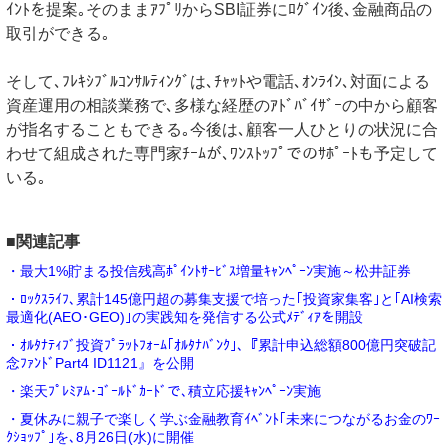
ｲﾝﾄを提案｡そのままｱﾌﾟﾘからSBI証券にﾛｸﾞｲﾝ後､金融商品の
取引ができる｡
そして､ﾌﾚｷｼﾌﾞﾙｺﾝｻﾙﾃｨﾝｸﾞは､ﾁｬｯﾄや電話､ｵﾝﾗｲﾝ､対面による
資産運用の相談業務で､多様な経歴のｱﾄﾞﾊﾞｲｻﾞｰの中から顧客
が指名することもできる｡今後は､顧客一人ひとりの状況に合
わせて組成された専門家ﾁｰﾑが､ﾜﾝｽﾄｯﾌﾟでのｻﾎﾟｰﾄも予定して
いる｡
■関連記事
・最大1%貯まる投信残高ﾎﾟｲﾝﾄｻｰﾋﾞｽ増量ｷｬﾝﾍﾟｰﾝ実施～松井証券
・ﾛｯｸｽﾗｲﾌ､累計145億円超の募集支援で培った｢投資家集客｣と｢AI検索
最適化(AEO･GEO)｣の実践知を発信する公式ﾒﾃﾞｨｱを開設
・ｵﾙﾀﾅﾃｨﾌﾞ投資ﾌﾟﾗｯﾄﾌｫｰﾑ｢ｵﾙﾀﾅﾊﾞﾝｸ｣､『累計申込総額800億円突破記
念ﾌｧﾝﾄﾞPart4 ID1121』を公開
・楽天ﾌﾟﾚﾐｱﾑ･ｺﾞｰﾙﾄﾞｶｰﾄﾞで､積立応援ｷｬﾝﾍﾟｰﾝ実施
・夏休みに親子で楽しく学ぶ金融教育ｲﾍﾞﾝﾄ｢未来につながるお金のﾜｰ
ｸｼｮｯﾌﾟ｣を､8月26日(水)に開催