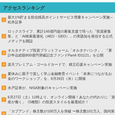
アクセスランキング
最大1%貯まる投信残高ポイントサービス増量キャンペーン実施～
1
松井証券
ロックスライフ、累計145億円超の募集支援で培った「投資家集
客」と「AI検索最適化（AEO・GEO）」の実践知を発信する公式
2
メディアを開設
オルタナティブ投資プラットフォーム「オルタナバンク」、『累
3
計申込総額800億円突破記念ファンドPart4 ID1121』を公開
楽天プレミアム・ゴールドカードで、積立応援キャンペーン実施
4
夏休みに親子で楽しく学ぶ金融教育イベント「未来につながるお
5
金のワークショップ」を、8月26日（水）に開催
水戸証券が、NISA対象のキャンペーン実施
6
6月27日（土）11時より、オンライン開催！あなたの代わりに「資
7
産が働く」《5種類》の投資スタイルを厳選紹介！
「カブアンド」株主数が100万人を突破 〜株主数101万人、国内第
8