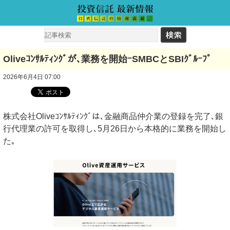
Oliveｺﾝｻﾙﾃｨﾝｸﾞが､業務を開始ｰSMBCとSBIｸﾞﾙｰﾌﾟ
2026年6月4日 07:00
株式会社Oliveｺﾝｻﾙﾃｨﾝｸﾞは､金融商品仲介業の登録を完了､銀
行代理業の許可を取得し､5月26日から本格的に業務を開始し
た｡