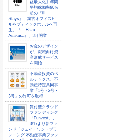
益最大化】年間
平均稼働率90％
超の『illi
Stays』、築古オフィスビ
ルをブティックホテルへ再
生。『illi Haku
Asakusa』、3月開業
お金のデザイン
が、職域向け資
産形成サービス
を開始
不動産投資のベ
ルテックス、不
動産特定共同事
業「1号・2号・
3号」の許可を取得
貸付型クラウド
ファンディング
「Funvest」、
3/17より新ファ
ンド「ジェイ・ワン・プラ
ンニング 不動産事業ファン