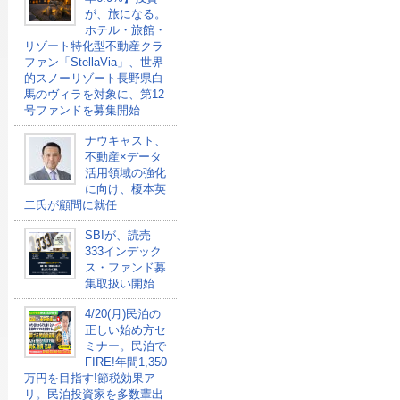
が、旅になる。
ホテル・旅館・
リゾート特化型不動産クラ
ファン「StellaVia」、世界
的スノーリゾート長野県白
馬のヴィラを対象に、第12
号ファンドを募集開始
ナウキャスト、
不動産×データ
活用領域の強化
に向け、榎本英
二氏が顧問に就任
SBIが、読売
333インデック
ス・ファンド募
集取扱い開始
4/20(月)民泊の
正しい始め方セ
ミナー。民泊で
FIRE!年間1,350
万円を目指す!節税効果ア
リ。民泊投資家を多数輩出