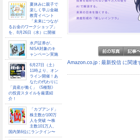
夏休みに親子で
楽しく学ぶ金融
教育イベント
「未来につなが
るお金のワークショップ」
を、8月26日（水）に開催
水戸証券が、
NISA対象のキ
ャンペーン実施
Amazon.co.jp : 最新投信 に
6月27日（土）
11時より、オン
ライン開催！あ
なたの代わりに
「資産が働く」《5種類》
の投資スタイルを厳選紹
介！
「カブアンド」
株主数が100万
人を突破 〜株
主数101万人、
国内第6位にランクイン〜