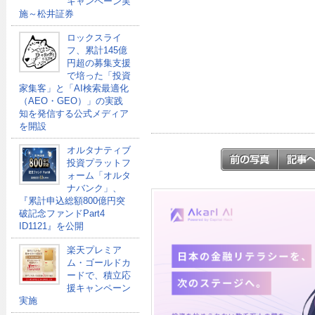
キャンペーン実
施～松井証券
ロックスライ
フ、累計145億
円超の募集支援
で培った「投資
家集客」と「AI検索最適化
（AEO・GEO）」の実践
知を発信する公式メディア
を開設
オルタナティブ
投資プラットフ
ォーム「オルタ
ナバンク」、
『累計申込総額800億円突
破記念ファンドPart4
ID1121』を公開
楽天プレミア
ム・ゴールドカ
ードで、積立応
援キャンペーン
実施