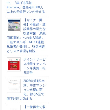
中、『稼げる民泊
YouTube』登録者4,000人
以上の元銀行マンが伝える
【セミナー開
催】不動産・建
設業界の新たな
投資対象「系統
用蓄電池」への参入戦略。
日経エネルギーNEXT連載
執筆者が登壇し、収益構造
とリスク管理を解説。
ポイントサービ
ス増量キャンペ
ーンを実施ー松
井証券
2026年第1四半
期、中古マンシ
ョン市場に変
化、都心5区で
値下げ圧力強まる
【一棟再生で収