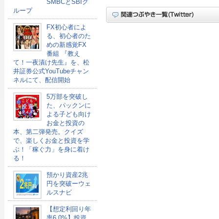
SMBCとSBIグ
ループ
FX初心者によ
る、初心者のた
めの新感覚FX
番組 『教え
て！一夜漬け先生』を、松
井証券公式YouTubeチャン
ネルにて、配信開始
5万部を突破し
た、パックンに
よる子ども向け
お金と投資の
本、第二弾発売。クイズ
で、楽しくお金と投資を学
ぶ！「稼ぐ力」を身に着け
る！
預かり資産2兆
円を突破ーウェ
ルスナビ
【想定利回り年
率6.0%】投資