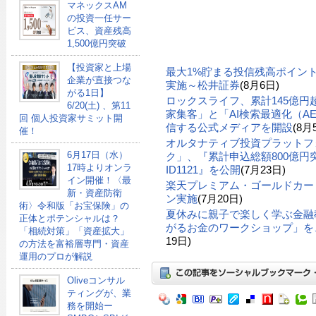
マネックスAM
の投資一任サー
ビス、資産残高
1,500億円突破
【投資家と上場
最大1%貯まる投信残高ポイン
企業が直接つな
実施～松井証券
(8月6日)
がる1日】
ロックスライフ、累計145億
6/20(土) 、第11
家集客」と「AI検索最適化（A
回 個人投資家サミット開
信する公式メディアを開設
(8月
催！
オルタナティブ投資プラットフ
6月17日（水）
ク」、『累計申込総額800億円突
17時よりオンラ
ID1121』を公開
(7月23日)
イン開催！〈最
楽天プレミアム・ゴールドカー
新・資産防衛
ン実施
(7月20日)
術〉令和版「お宝保険」の
夏休みに親子で楽しく学ぶ金融
正体とポテンシャルは？
がるお金のワークショップ」を、
「相続対策」「資産拡大」
19日)
の方法を富裕層専門・資産
運用のプロが解説
Oliveコンサル
ティングが、業
務を開始ー