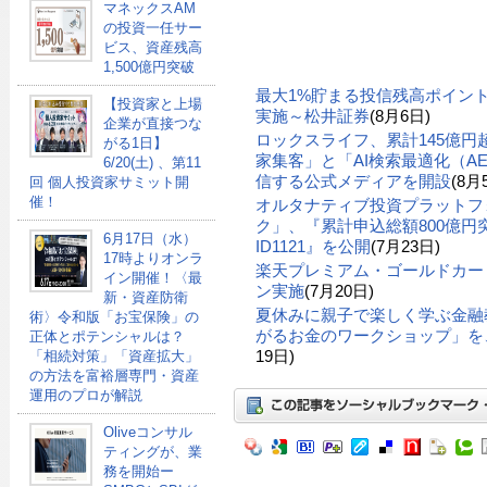
マネックスAM
の投資一任サー
ビス、資産残高
1,500億円突破
最大1%貯まる投信残高ポイン
【投資家と上場
実施～松井証券
(8月6日)
企業が直接つな
ロックスライフ、累計145億
がる1日】
家集客」と「AI検索最適化（A
6/20(土) 、第11
信する公式メディアを開設
(8月
回 個人投資家サミット開
催！
オルタナティブ投資プラットフ
ク」、『累計申込総額800億円突
6月17日（水）
ID1121』を公開
(7月23日)
17時よりオンラ
楽天プレミアム・ゴールドカー
イン開催！〈最
ン実施
(7月20日)
新・資産防衛
夏休みに親子で楽しく学ぶ金融
術〉令和版「お宝保険」の
がるお金のワークショップ」を、
正体とポテンシャルは？
19日)
「相続対策」「資産拡大」
の方法を富裕層専門・資産
運用のプロが解説
Oliveコンサル
ティングが、業
務を開始ー