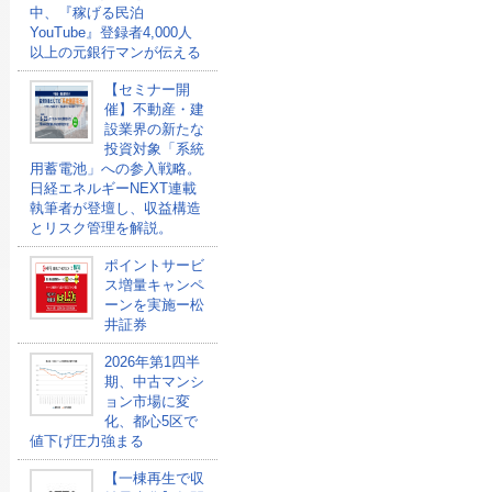
中、『稼げる民泊
YouTube』登録者4,000人
以上の元銀行マンが伝える
【セミナー開
催】不動産・建
設業界の新たな
投資対象「系統
用蓄電池」への参入戦略。
日経エネルギーNEXT連載
執筆者が登壇し、収益構造
とリスク管理を解説。
ポイントサービ
ス増量キャンペ
ーンを実施ー松
井証券
2026年第1四半
期、中古マンシ
ョン市場に変
化、都心5区で
値下げ圧力強まる
【一棟再生で収