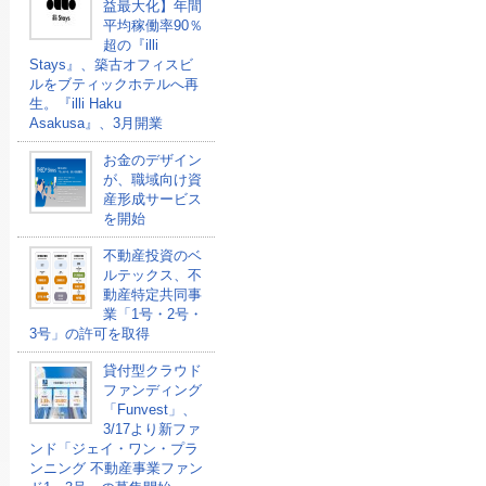
益最大化】年間
平均稼働率90％
超の『illi
Stays』、築古オフィスビ
ルをブティックホテルへ再
生。『illi Haku
Asakusa』、3月開業
お金のデザイン
が、職域向け資
産形成サービス
を開始
不動産投資のベ
ルテックス、不
動産特定共同事
業「1号・2号・
3号」の許可を取得
貸付型クラウド
ファンディング
「Funvest」、
3/17より新ファ
ンド「ジェイ・ワン・プラ
ンニング 不動産事業ファン