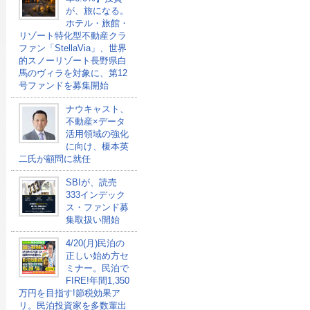
が、旅になる。
ホテル・旅館・
リゾート特化型不動産クラ
ファン「StellaVia」、世界
的スノーリゾート長野県白
馬のヴィラを対象に、第12
号ファンドを募集開始
ナウキャスト、
不動産×データ
活用領域の強化
に向け、榎本英
二氏が顧問に就任
SBIが、読売
333インデック
ス・ファンド募
集取扱い開始
4/20(月)民泊の
正しい始め方セ
ミナー。民泊で
FIRE!年間1,350
万円を目指す!節税効果ア
リ。民泊投資家を多数輩出