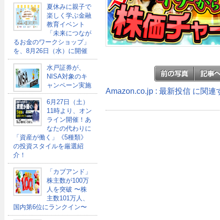
夏休みに親子で
楽しく学ぶ金融
教育イベント
「未来につなが
るお金のワークショップ」
を、8月26日（水）に開催
水戸証券が、
NISA対象のキ
ャンペーン実施
Amazon.co.jp : 最新投信 に
6月27日（土）
11時より、オン
ライン開催！あ
なたの代わりに
「資産が働く」《5種類》
の投資スタイルを厳選紹
介！
「カブアンド」
株主数が100万
人を突破 〜株
主数101万人、
国内第6位にランクイン〜