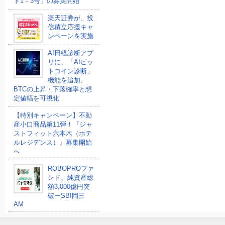
ド1－3号」の募集開始
楽天証券が、投
信積立応援キャ
ンペーンを実施
AI日経診断アプ
リに、「AIビッ
トコイン診断」
機能を追加。
BTCの上昇・下落確率と想
定値幅を可視化
【特別キャンペーン】不動
産小口商品第11弾！『ジャ
ストフィット六本木（ホテ
ルレジデンス）』募集開始
へ
ROBOPROファ
ンド、純資産総
額3,000億円突
破ーSBI岡三
AM