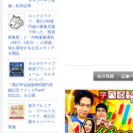
キャンペーン実
施～松井証券
ロックスライ
フ、累計145億
円超の募集支援
で培った「投資
家集客」と「AI検索最適化
（AEO・GEO）」の実践
知を発信する公式メディア
を開設
オルタナティブ
投資プラットフ
ォーム「オルタ
ナバンク」、
『累計申込総額800億円突
破記念ファンドPart4
ID1121』を公開
楽天プレミア
ム・ゴールドカ
ードで、積立応
援キャンペーン
実施