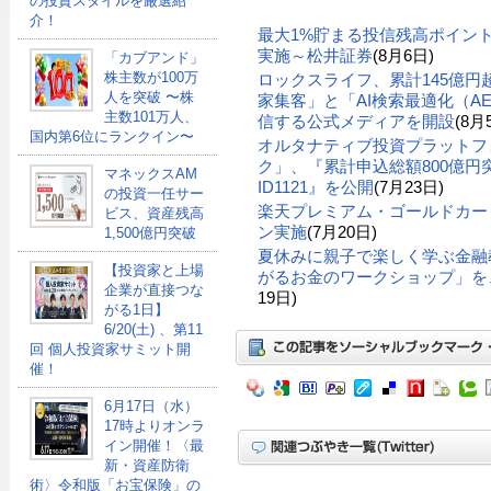
の投資スタイルを厳選紹
介！
最大1%貯まる投信残高ポイン
実施～松井証券
(8月6日)
「カブアンド」
株主数が100万
ロックスライフ、累計145億
人を突破 〜株
家集客」と「AI検索最適化（A
主数101万人、
信する公式メディアを開設
(8月
国内第6位にランクイン〜
オルタナティブ投資プラットフ
ク」、『累計申込総額800億円突
マネックスAM
ID1121』を公開
(7月23日)
の投資一任サー
楽天プレミアム・ゴールドカー
ビス、資産残高
ン実施
(7月20日)
1,500億円突破
夏休みに親子で楽しく学ぶ金融
【投資家と上場
がるお金のワークショップ」を、
企業が直接つな
19日)
がる1日】
6/20(土) 、第11
回 個人投資家サミット開
催！
6月17日（水）
17時よりオンラ
イン開催！〈最
新・資産防衛
術〉令和版「お宝保険」の