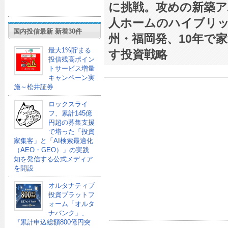
に挑戦。攻めの新築ア
人ホームのハイブリッ
国内投信最新 新着30件
州・福岡発、10年で
最大1%貯まる
す投資戦略
投信残高ポイン
トサービス増量
キャンペーン実
施～松井証券
ロックスライ
フ、累計145億
円超の募集支援
で培った「投資
家集客」と「AI検索最適化
（AEO・GEO）」の実践
知を発信する公式メディア
を開設
オルタナティブ
投資プラットフ
ォーム「オルタ
ナバンク」、
『累計申込総額800億円突