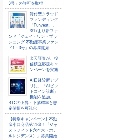
3号」の許可を取得
貸付型クラウド
ファンディング
「Funvest」、
3/17より新ファ
ンド「ジェイ・ワン・プラ
ンニング 不動産事業ファン
ド1－3号」の募集開始
楽天証券が、投
信積立応援キャ
ンペーンを実施
AI日経診断アプ
リに、「AIビッ
トコイン診断」
機能を追加。
BTCの上昇・下落確率と想
定値幅を可視化
【特別キャンペーン】不動
産小口商品第11弾！『ジャ
ストフィット六本木（ホテ
ルレジデンス）』募集開始