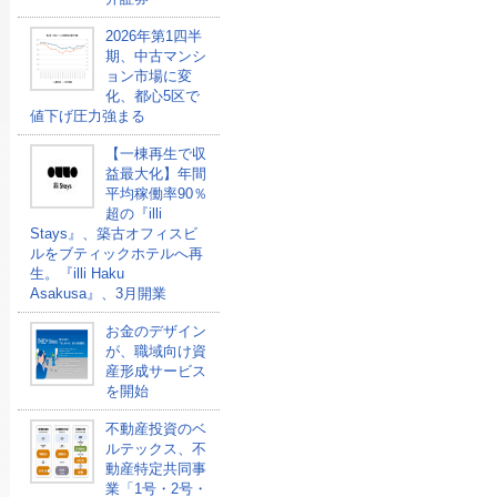
2026年第1四半
期、中古マンシ
ョン市場に変
化、都心5区で
値下げ圧力強まる
【一棟再生で収
益最大化】年間
平均稼働率90％
超の『illi
Stays』、築古オフィスビ
ルをブティックホテルへ再
生。『illi Haku
Asakusa』、3月開業
お金のデザイン
が、職域向け資
産形成サービス
を開始
不動産投資のベ
ルテックス、不
動産特定共同事
業「1号・2号・