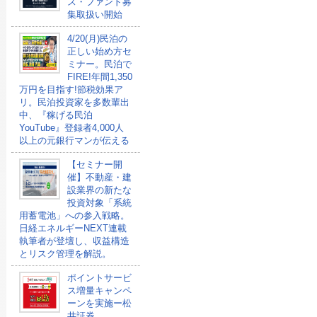
ス・ファンド募
集取扱い開始
4/20(月)民泊の
正しい始め方セ
ミナー。民泊で
FIRE!年間1,350
万円を目指す!節税効果ア
リ。民泊投資家を多数輩出
中、『稼げる民泊
YouTube』登録者4,000人
以上の元銀行マンが伝える
【セミナー開
催】不動産・建
設業界の新たな
投資対象「系統
用蓄電池」への参入戦略。
日経エネルギーNEXT連載
執筆者が登壇し、収益構造
とリスク管理を解説。
ポイントサービ
ス増量キャンペ
ーンを実施ー松
井証券