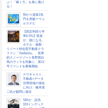
ぶ！「稼ぐ力」を身に着け
る！
預かり資産2兆
円を突破ーウェ
ルスナビ
【想定利回り年
率6.0%】投資
が、旅になる。
ホテル・旅館・
リゾート特化型不動産クラ
ファン「StellaVia」、世界
的スノーリゾート長野県白
馬のヴィラを対象に、第12
号ファンドを募集開始
ナウキャスト、
不動産×データ
活用領域の強化
に向け、榎本英
二氏が顧問に就任
SBIが、読売
333インデック