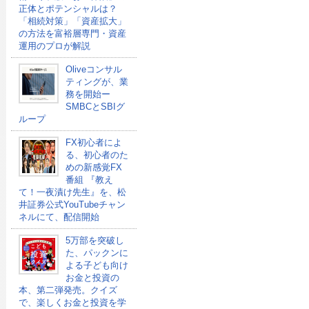
正体とポテンシャルは？
「相続対策」「資産拡大」
の方法を富裕層専門・資産
運用のプロが解説
Oliveコンサル
ティングが、業
務を開始ー
SMBCとSBIグ
ループ
FX初心者によ
る、初心者のた
めの新感覚FX
番組 『教え
て！一夜漬け先生』を、松
井証券公式YouTubeチャン
ネルにて、配信開始
5万部を突破し
た、パックンに
よる子ども向け
お金と投資の
本、第二弾発売。クイズ
で、楽しくお金と投資を学