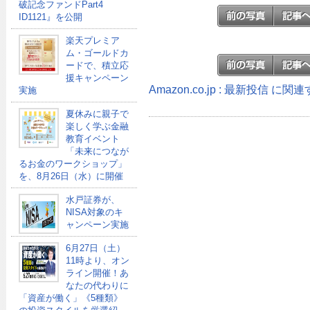
破記念ファンドPart4
ID1121』を公開
楽天プレミア
ム・ゴールドカ
ードで、積立応
援キャンペーン
Amazon.co.jp : 最新投信 に
実施
夏休みに親子で
楽しく学ぶ金融
教育イベント
「未来につなが
るお金のワークショップ」
を、8月26日（水）に開催
水戸証券が、
NISA対象のキ
ャンペーン実施
6月27日（土）
11時より、オン
ライン開催！あ
なたの代わりに
「資産が働く」《5種類》